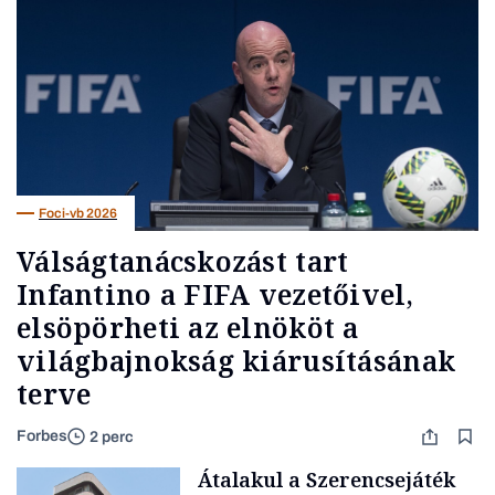
Foci-vb 2026
Válságtanácskozást tart
Infantino a FIFA vezetőivel,
elsöpörheti az elnököt a
világbajnokság kiárusításának
terve
Forbes
2 perc
Átalakul a Szerencsejáték