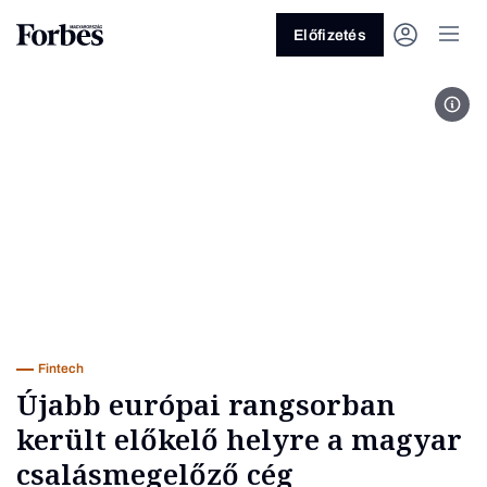
Előfizetés
Jend
Vagy fedezze fel a következő
témákat
Üzlet
Pénz
Zöld
Legyél jobb!
Fintech
Újabb európai rangsorban
került előkelő helyre a magyar
csalásmegelőző cég