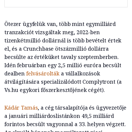
Ötezer ügyfelük van, több mint egymilliárd
tranzakciót vizsgáltak meg, 2022-ben
tizenkétmillió dollárnál is több bevételt értek
el, és a Crunchbase ötszázmillió dollárra
becsülte az értéküket tavaly szeptemberben.
Idén februárban egy 2,5 millió euróra becsült
dealben
felvásárolták
a vállalkozások
átvilágítására specializálódott Complytront (a
Vs.hu egykori főszerkesztőjének cégét).
Kádár Tamás
, a cég társalapítója és ügyvezetője
a januári milliárdoslistánkon 49,5 milliárd
forintos becsült vagyonnal a 33. helyen végzett.