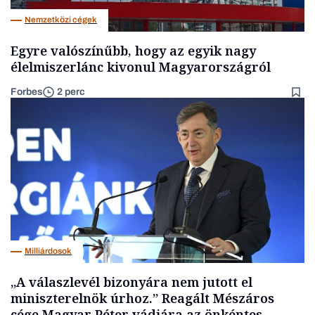
Nemzetközi cégek
Egyre valószínűbb, hogy az egyik nagy
élelmiszerlánc kivonul Magyarországról
Forbes
2 perc
Milliárdosok
„A válaszlevél bizonyára nem jutott el
miniszterelnök úrhoz.” Reagált Mészáros
cége Magyar Péter vádjára az önkéntes