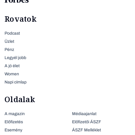
Rovatok
Podcast
Üzlet
Pénz
Legyél jobb
A jó élet
Women
Napi címlap
Oldalak
A magazin
Médiaajanlat
Előfizetés
Előfizetői ÁSZF
Esemény
ÁSZF Melléklet