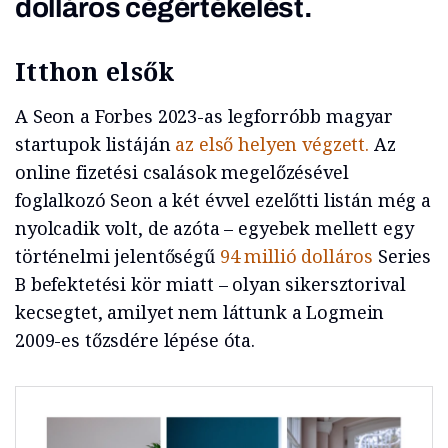
dolláros cégértékelést.
Itthon elsők
A Seon a Forbes 2023-as legforróbb magyar
startupok listáján
az első helyen végzett.
Az
online fizetési csalások megelőzésével
foglalkozó Seon a két évvel ezelőtti listán még a
nyolcadik volt, de azóta – egyebek mellett egy
történelmi jelentőségű
94 millió dolláros
Series
B befektetési kör miatt – olyan sikersztorival
kecsegtet, amilyet nem láttunk a Logmein
2009-es tőzsdére lépése óta.