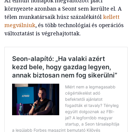
Az elmúlt hónapok megváltozott piaci
környezete azonban a Seont sem kerülte el. A
télen munkatársaik húsz százalékától
kellett
megválniuk
, és több technológiai és operációs
változtatást is végrehajtottak.