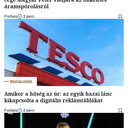
áramspórolásról
Forbes
2 perc
Magyar cégek
Amikor a hőség az úr: az egyik hazai lánc
kikapcsolta a digitális reklámtáblákat
Forbes
2 perc