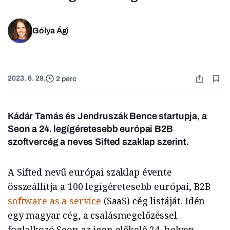
Gólya Ági
2023. 6. 29.
2 perc
Kádár Tamás és Jendruszák Bence startupja, a
Seon a 24. legígéretesebb európai B2B
szoftvercég a neves Sifted szaklap szerint.
A Sifted nevű európai szaklap évente
összeállítja a 100 legígéretesebb európai, B2B
software as a service
(SaaS) cég listáját. Idén
egy magyar cég, a csalásmegelőzéssel
foglalkozó Seon az igen előkelő 24. helyen