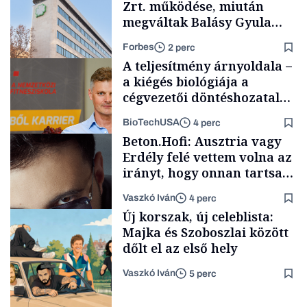
Zrt. működése, miután
megváltak Balásy Gyula
cégétől
Forbes
2 perc
A teljesítmény árnyoldala –
a kiégés biológiája a
cégvezetői döntéshozatal
mögött
BioTechUSA
4 perc
Társadalom
Beton.Hofi: Ausztria vagy
Erdély felé vettem volna az
irányt, hogy onnan tartsam
lélegeztetőgépen a magyar
Vaszkó Iván
4 perc
zenét
Content Lab HUB
Új korszak, új celeblista:
Majka és Szoboszlai között
dőlt el az első hely
Vaszkó Iván
5 perc
Forbes-sztori