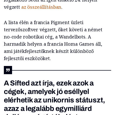
végzett
az összeállításban
.
A lista élén a francia Pigment üzleti
tervezőszoftver végzett, őket követi a német
no-code robotikai cég, a Wandelbots. A
harmadik helyen a francia Homa Games áll,
ami játékfejlesztőknek készít különböző
fejlesztői eszközöket.
A Sifted azt írja, ezek azok a
cégek, amelyek jó eséllyel
elérhetik az unikornis státuszt,
azaz a legalább egymilliárd