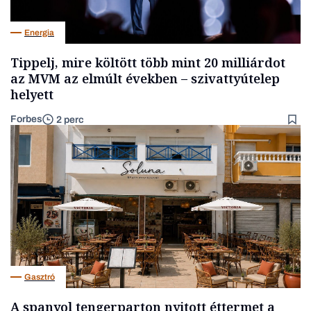
Energia
Tippelj, mire költött több mint 20 milliárdot
az MVM az elmúlt években – szivattyútelep
helyett
Forbes
2 perc
Gasztró
A spanyol tengerparton nyitott éttermet a