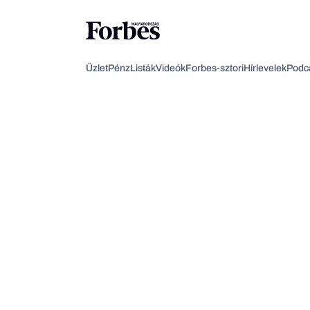
Üzlet
Pénz
Listák
Videók
Forbes-sztori
Hírlevelek
Podc