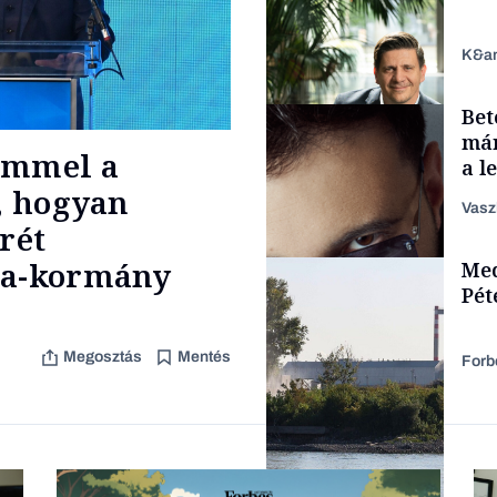
K&a
Bet
Kultúra
már
ömmel a
a l
aka
l, hogyan
Vasz
rét
TÁMOGATÓI
sza-kormány
Med
TARTALOM
Pét
Megosztás
Mentés
Forb
Forbes-sztori