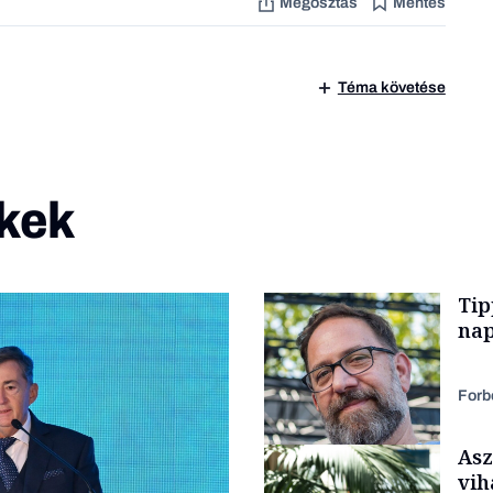
Megosztás
Mentés
Téma követése
kek
Tip
nap
Forb
Asz
vih