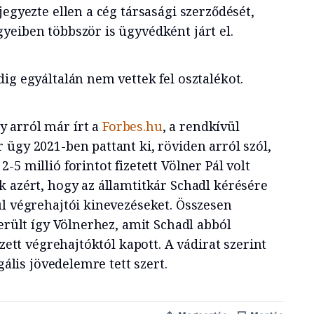
jegyezte ellen a cég társasági szerződését,
yeiben többször is ügyvédként járt el.
ig egyáltalán nem vettek fel osztalékot.
 arról már írt a
Forbes.hu
, a rendkívül
ügy 2021-ben pattant ki, röviden arról szól,
5 millió forintot fizetett Völner Pál volt
k azért, hogy az államtitkár Schadl kérésére
ul végrehajtói kinevezéseket. Összesen
került így Völnerhez, amit Schadl abból
ezett végrehajtóktól kapott. A vádirat szerint
egális jövedelemre tett szert.