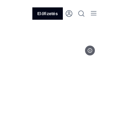
Előfizetés
Fotó: Hír TV/YouTube