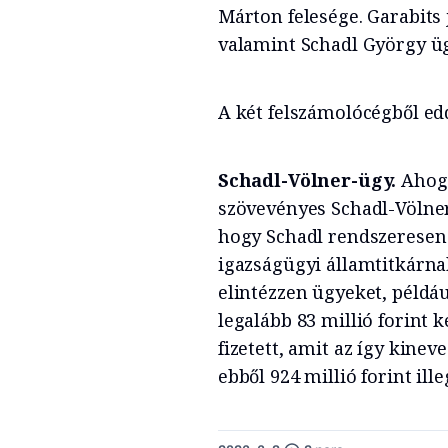
Márton felesége. Garabits 
valamint Schadl György üg
A két felszámolócégből edd
Schadl-Völner-ügy.
Ahogy
szövevényes Schadl-Völner 
hogy Schadl rendszeresen 2-
igazságügyi államtitkárna
elintézzen ügyeket, példá
legalább 83 millió forint 
fizetett, amit az így kinev
ebből 924 millió forint ill