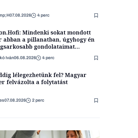
mp;H
07.08.2026
4 perc
on.Hofi: Mindenki sokat mondott
 abban a pillanatban, úgyhogy én
egsarkosabb gondolataimat
rtam kimondani
kó Iván
06.08.2026
4 perc
dig lélegezhetünk fel? Magyar
er felvázolta a folytatást
es
07.08.2026
2 perc