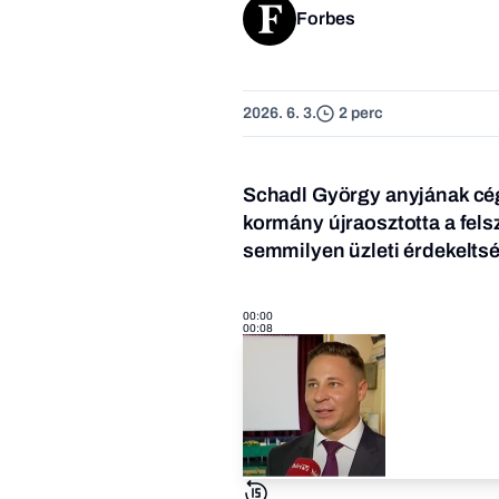
Forbes
2026. 6. 3.
2 perc
Schadl György anyjának cég
kormány újraosztotta a fels
semmilyen üzleti érdekelts
00:00
00:08