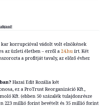
hallgasd!
 kar korrupcióval vádolt volt elnökének
s az üzleti életben – erről a
24.hu
írt. Két
orozta a profitját tavaly, az előző évhez
atban?
Hazai Edit Rozália két
nosa, ez a ProTrust Reorganizáció Kft.,
moló Kft. (ebben 50 százalék tulajdonrésze
en 223 millió forint bevételt és 35 millió forint