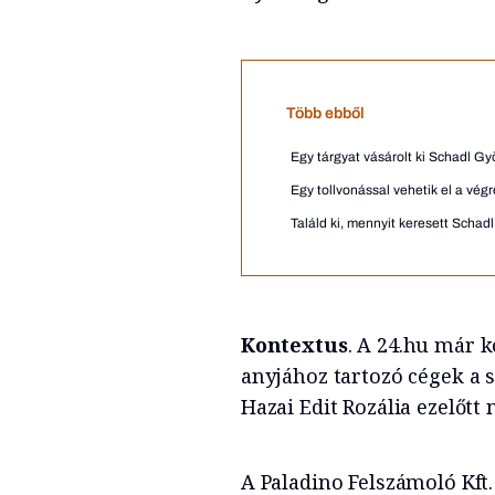
Több ebből
Egy tárgyat vásárolt ki Schadl Györ
Egy tollvonással vehetik el a vég
Találd ki, mennyit keresett Schad
Kontextus
. A 24.hu már k
anyjához tartozó cégek a 
Hazai Edit Rozália ezelőtt
A Paladino Felszámoló Kft.