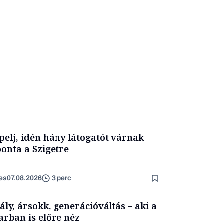
pelj, idén hány látogatót várnak
onta a Szigetre
es
07.08.2026
3 perc
ály, ársokk, generációváltás – aki a
arban is előre néz