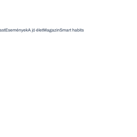
ast
Események
A jó élet
Magazin
Smart habits
Vagy fedezze fel a következő témákat
Üzlet
Pénz
Zöld
Legyél jobb!