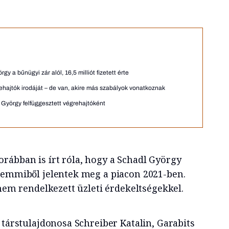
gy a bűnügyi zár alól, 16,5 milliót fizetett érte
rehajtók irodáját – de van, akire más szabályok vonatkoznak
l György felfüggesztett végrehajtóként
orábban is írt róla, hogy a Schadl György
semmiből jelentek meg a piacon 2021-ben.
 nem rendelkezett üzleti érdekeltségekkel.
 társtulajdonosa Schreiber Katalin, Garabits