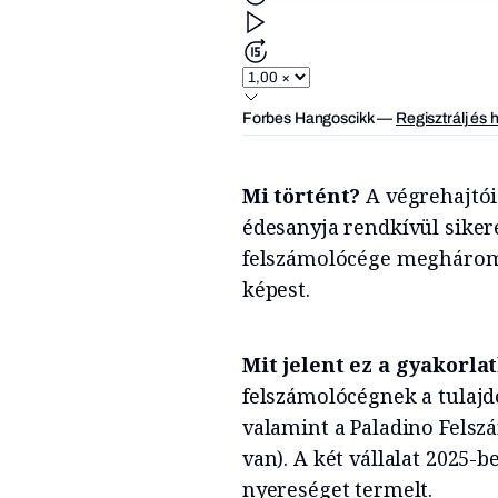
Forbes Hangoscikk
—
Regisztrálj és 
Mi történt?
A végrehajtói
édesanyja rendkívül sikere
felszámolócége megháromsz
képest.
Mit jelent ez a gyakorl
felszámolócégnek a tulajdo
valamint a Paladino Felszá
van). A két vállalat 2025-b
nyereséget termelt.