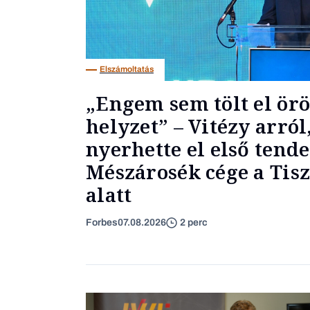
Elszámoltatás
„Engem sem tölt el ör
helyzet” – Vitézy arró
nyerhette el első tende
Mészárosék cége a Ti
alatt
Forbes
07.08.2026
2 perc