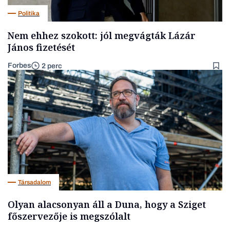
Politika
Nem ehhez szokott: jól megvágták Lázár
János fizetését
Forbes
2 perc
Társadalom
Olyan alacsonyan áll a Duna, hogy a Sziget
főszervezője is megszólalt