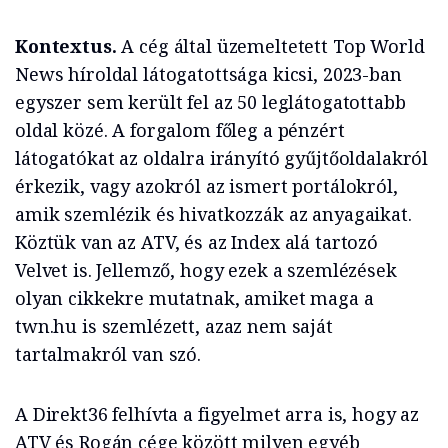
Kontextus.
A cég által üzemeltetett Top World
News híroldal látogatottsága kicsi, 2023-ban
egyszer sem került fel az 50 leglátogatottabb
oldal közé. A forgalom főleg a pénzért
látogatókat az oldalra irányító gyűjtőoldalakról
érkezik, vagy azokról az ismert portálokról,
amik szemlézik és hivatkozzák az anyagaikat.
Köztük van az ATV, és az Index alá tartozó
Velvet is. Jellemző, hogy ezek a szemlézések
olyan cikkekre mutatnak, amiket maga a
twn.hu is szemlézett, azaz nem saját
tartalmakról van szó.
A Direkt36 felhívta a figyelmet arra is, hogy az
ATV és Rogán cége között milyen egyéb