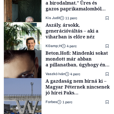
a birodalmat.” Üres és
gazos paprikamalomból
lett az igazi családi
Kis Judit
11 perc
fűszersztori
Aszály, ársokk,
generációváltás – aki a
viharban is előre néz
K&amp;H
4 perc
Családi
Beton.Hofi: Mindenki sokat
vállalkozások
mondott már abban
a pillanatban, úgyhogy én
a legsarkosabb
Vaszkó Iván
4 perc
gondolataimat akartam
TÁMOGATÓI
A gazdaság nem bírná ki –
TARTALOM
kimondani
Magyar Péternek nincsenek
jó hírei Paks
újraindításáról
Forbes
1 perc
Forbes-sztori