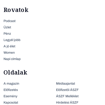
Rovatok
Podcast
Üzlet
Pénz
Legyél jobb
A jó élet
Women
Napi címlap
Oldalak
A magazin
Médiaajanlat
Előfizetés
Előfizetői ÁSZF
Esemény
ÁSZF Melléklet
Kapcsolat
Hirdetési ÁSZF