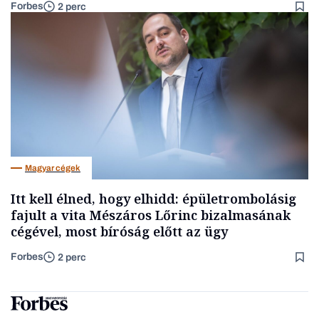
Forbes
2 perc
Magyar cégek
Itt kell élned, hogy elhidd: épületrombolásig
fajult a vita Mészáros Lőrinc bizalmasának
cégével, most bíróság előtt az ügy
Forbes
2 perc