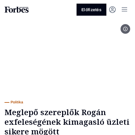
Előfizetés
Fotó
Vagy fedezze fel a következő
témákat
Üzlet
Pénz
Zöld
Legyél jobb!
Politika
Meglepő szereplők Rogán
exfeleségének kimagasló üzleti
sikere mögött