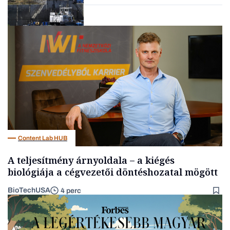
Energia
Content Lab HUB
A teljesítmény árnyoldala – a kiégés
biológiája a cégvezetői döntéshozatal mögött
BioTechUSA
4 perc