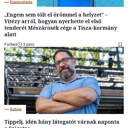
Elszámoltatás
„Engem sem tölt el örömmel a helyzet” –
Vitézy arról, hogyan nyerhette el első
tenderét Mészárosék cége a Tisza-kormány
alatt
Forbes
2 perc
Kultúra
Tippelj, idén hány látogatót várnak naponta