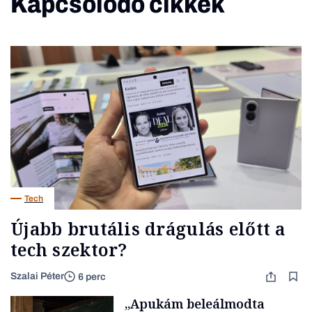
Kapcsolódó cikkek
Tech
Újabb brutális drágulás előtt a
tech szektor?
Szalai Péter
6 perc
„Apukám beleálmodta