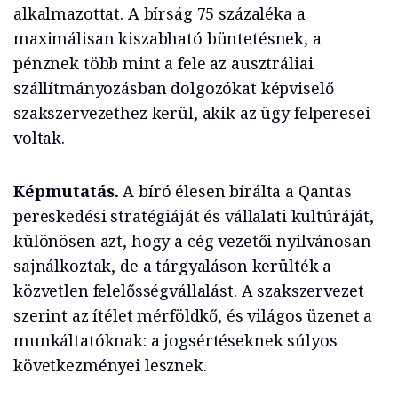
alkalmazottat. A bírság 75 százaléka a
maximálisan kiszabható büntetésnek, a
pénznek több mint a fele az ausztráliai
szállítmányozásban dolgozókat képviselő
szakszervezethez kerül, akik az ügy felperesei
voltak.
Képmutatás.
A bíró élesen bírálta a Qantas
pereskedési stratégiáját és vállalati kultúráját,
különösen azt, hogy a cég vezetői nyilvánosan
sajnálkoztak, de a tárgyaláson kerülték a
közvetlen felelősségvállalást. A szakszervezet
szerint az ítélet mérföldkő, és világos üzenet a
munkáltatóknak: a jogsértéseknek súlyos
következményei lesznek.