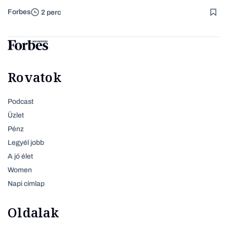
Forbes
2 perc
Rovatok
Podcast
Üzlet
Pénz
Legyél jobb
A jó élet
Women
Napi címlap
Oldalak