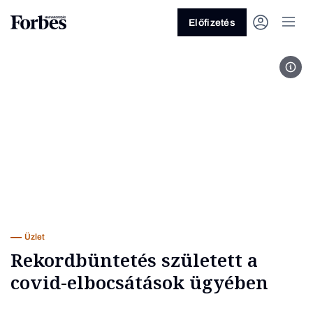
Előfizetés
Emil
Vagy fedezze fel a következő
témákat
Üzlet
Pénz
Zöld
Legyél jobb!
Üzlet
Rekordbüntetés született a
covid-elbocsátások ügyében