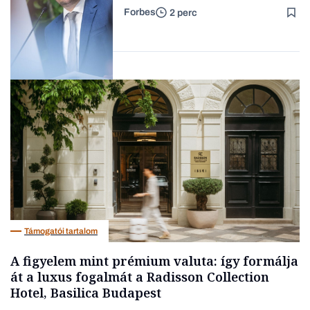
bizalmasának cégével, most
Forbes
2 perc
bíróság előtt az ügy
Forbes-sztori
Magyar cégek
Támogatói tartalom
A figyelem mint prémium valuta: így formálja
át a luxus fogalmát a Radisson Collection
Hotel, Basilica Budapest