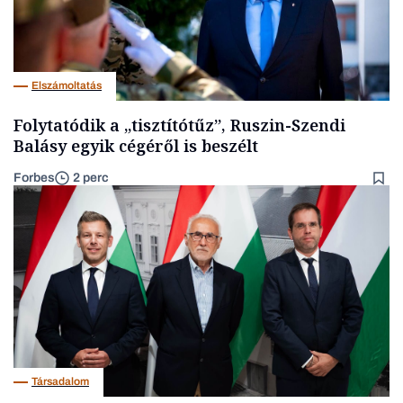
Elszámoltatás
Folytatódik a „tisztítótűz”, Ruszin-Szendi
Balásy egyik cégéről is beszélt
Forbes
2 perc
Társadalom