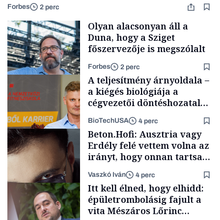
Forbes
2 perc
Olyan alacsonyan áll a
Duna, hogy a Sziget
főszervezője is megszólalt
Forbes
2 perc
A teljesítmény árnyoldala –
a kiégés biológiája a
cégvezetői döntéshozatal
mögött
BioTechUSA
4 perc
Társadalom
Beton.Hofi: Ausztria vagy
Erdély felé vettem volna az
irányt, hogy onnan tartsam
lélegeztetőgépen a magyar
Vaszkó Iván
4 perc
zenét
Content Lab HUB
Itt kell élned, hogy elhidd:
épületrombolásig fajult a
vita Mészáros Lőrinc