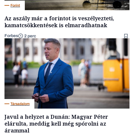
Forint
Az aszály már a forintot is veszélyezteti,
kamatcsökkentések is elmaradhatnak
Forbes
2 perc
Társadalom
Javul a helyzet a Dunán: Magyar Péter
elárulta, meddig kell még spórolni az
árammal