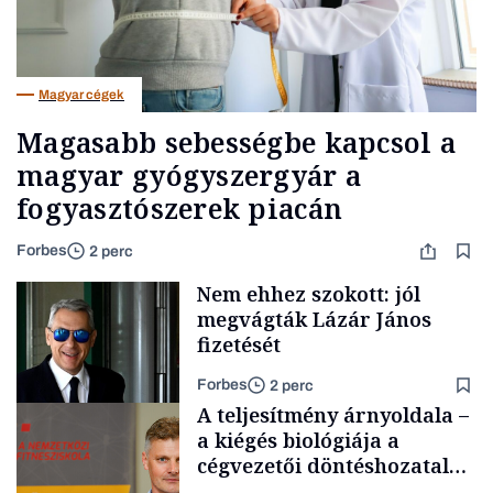
Magyar cégek
Magasabb sebességbe kapcsol a
magyar gyógyszergyár a
fogyasztószerek piacán
Forbes
2 perc
Nem ehhez szokott: jól
megvágták Lázár János
fizetését
Forbes
2 perc
A teljesítmény árnyoldala –
a kiégés biológiája a
cégvezetői döntéshozatal
mögött