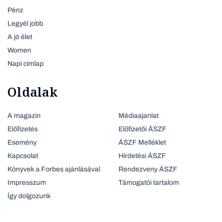
Pénz
Legyél jobb
A jó élet
Women
Napi címlap
Oldalak
A magazin
Médiaajanlat
Előfizetés
Előfizetői ÁSZF
Esemény
ÁSZF Melléklet
Kapcsolat
Hirdetési ÁSZF
Könyvek a Forbes ajánlásával
Rendezveny ÁSZF
Impresszum
Támogatói tartalom
Így dolgozunk