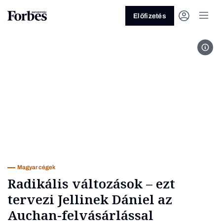
Előfizetés
MTV
Vagy fedezze fel a következő
témákat
Üzlet
Pénz
Zöld
Legyél jobb!
Magyar cégek
Radikális változások – ezt
tervezi Jellinek Dániel az
Auchan-felvásárlással