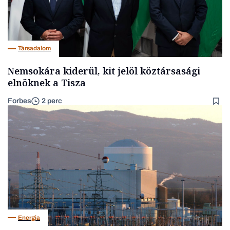
Társadalom
Nemsokára kiderül, kit jelöl köztársasági
elnöknek a Tisza
Forbes
2 perc
Energia