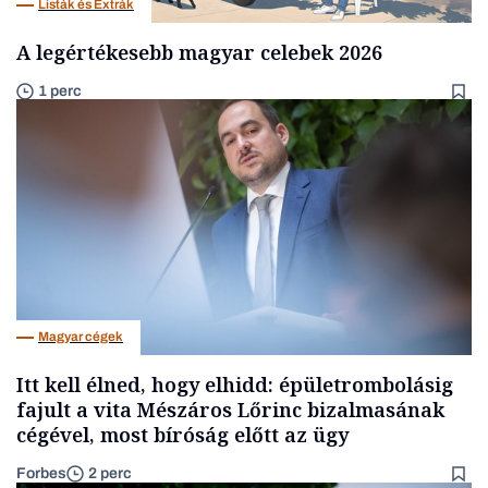
Listák és Extrák
A legértékesebb magyar celebek 2026
1 perc
Magyar cégek
Itt kell élned, hogy elhidd: épületrombolásig
fajult a vita Mészáros Lőrinc bizalmasának
cégével, most bíróság előtt az ügy
Forbes
2 perc