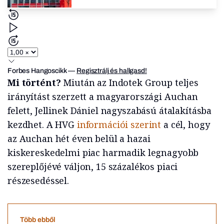
Forbes Hangoscikk
—
Regisztrálj és hallgasd!
Mi történt?
Miután az Indotek Group teljes
irányítást szerzett a magyarországi Auchan
felett, Jellinek Dániel nagyszabású átalakításba
kezdhet. A HVG
információi szerint
a cél, hogy
az Auchan hét éven belül a hazai
kiskereskedelmi piac harmadik legnagyobb
szereplőjévé váljon, 15 százalékos piaci
részesedéssel.
Több ebből