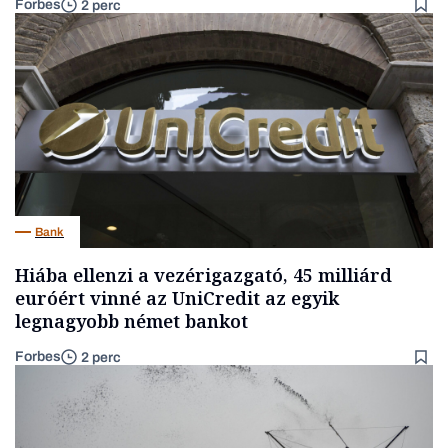
Forbes
2 perc
Bank
Hiába ellenzi a vezérigazgató, 45 milliárd
euróért vinné az UniCredit az egyik
legnagyobb német bankot
Forbes
2 perc