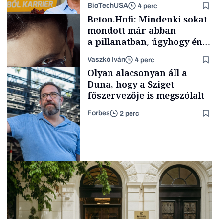
BioTechUSA
4 perc
Politika
Beton.Hofi: Mindenki sokat
mondott már abban
a pillanatban, úgyhogy én
a legsarkosabb
Vaszkó Iván
4 perc
gondolataimat akartam
Content Lab HUB
Olyan alacsonyan áll a
kimondani
Duna, hogy a Sziget
főszervezője is megszólalt
Forbes
2 perc
Forbes-sztori
Társadalom