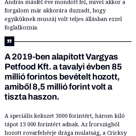
András másfél éve mondott fel, mivel akkor a
forgalom már akkorára duzzadt, hogy
egyiküknek muszáj volt teljes állásban ezzel
foglalkoznia.
A 2019-ben alapított Vargyas
Petfood Kft. a tavalyi évben 85
millió forintos bevételt hozott,
amiből 8,5 millió forint volt a
tiszta haszon.
A speciális kekszet 3000 forintért, három kiló
tápot 13 000 forintért adnak. Az Írországból
hozott rovarfehérje drága mulatság, a Cricksy