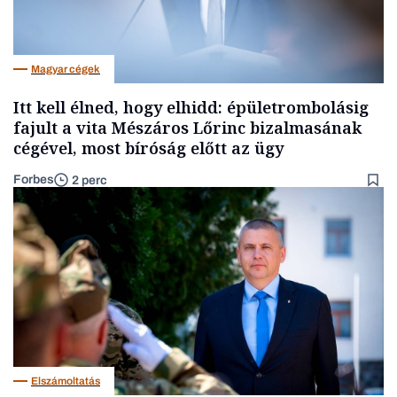
Magyar cégek
Itt kell élned, hogy elhidd: épületrombolásig
fajult a vita Mészáros Lőrinc bizalmasának
cégével, most bíróság előtt az ügy
Forbes
2 perc
Elszámoltatás