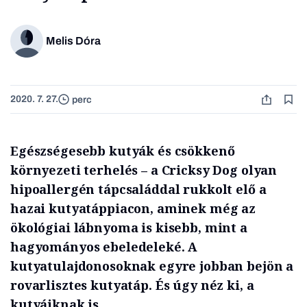
Melis Dóra
2020. 7. 27.
perc
Egészségesebb kutyák és csökkenő
környezeti terhelés – a Cricksy Dog olyan
hipoallergén tápcsaláddal rukkolt elő a
hazai kutyatáppiacon, aminek még az
ökológiai lábnyoma is kisebb, mint a
hagyományos ebeledeleké. A
kutyatulajdonosoknak egyre jobban bejön a
rovarlisztes kutyatáp. És úgy néz ki, a
kutyáiknak is.