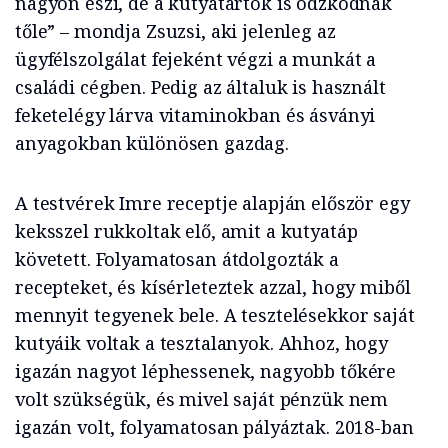
nagyon eszi, de a kutyatartók is ódzkodnak
tőle” – mondja Zsuzsi, aki jelenleg az
ügyfélszolgálat fejeként végzi a munkát a
családi cégben. Pedig az általuk is használt
feketelégy lárva vitaminokban és ásványi
anyagokban különösen gazdag.
A testvérek Imre receptje alapján először egy
keksszel rukkoltak elő, amit a kutyatáp
követett. Folyamatosan átdolgozták a
recepteket, és kísérleteztek azzal, hogy miből
mennyit tegyenek bele. A tesztelésekkor saját
kutyáik voltak a tesztalanyok. Ahhoz, hogy
igazán nagyot léphessenek, nagyobb tőkére
volt szükségük, és mivel saját pénzük nem
igazán volt, folyamatosan pályáztak. 2018-ban