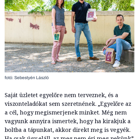
fotó: Sebestyén László
Saját üzletet egyelőre nem terveznek, és a
viszonteladókat sem szeretnének. „Egyelőre az
a cél, hogy megismerjenek minket. Még nem
vagyunk annyira ismertek, hogy ha kirakjuk a
boltba a tápunkat, akkor direkt meg is vegyék.
Ha csak úgy eláll, az meg nem éri meg nekünk”