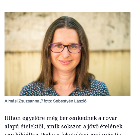
Almási Zsuzsanna // fotó: Sebestyén László
Itthon egyelőre még berzenkednek a rovar
alapú ételektől, amik sokszor a jövő ételének
van kikiáltva. Pedig a feketelégy, ami már tíz