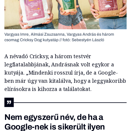
Vargyas Imre, Almási Zsuzsanna, Vargyas András és három
csomag Cricksy Dog kutyatáp // fotó: Sebestyén László
A névadó Cricksy, a három testvér
legfiatalabbjának, Andrásnak volt egykor a
kutyája. „Mindenki rosszul írja, de a Google-
ben már úgy van kitalálva, hogy a leggyakoribb
elírásokra is kihozza a találatokat.
Nem egyszerű név, de ha a
Google-nek is sikerült ilyen