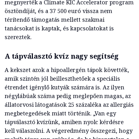
megnyerték a Climate KIC Accelerator program
ösztöndíját, és a 37 500 euró vissza nem
térítendő támogatás mellett szakmai
tanácsokat is kaptak, és kapcsolatokat is
szereztek.
A tápválasztó kvíz nagy segítség
A kekszet azok a hipoallergén tápok követték,
amik szintén jól beilleszthetőek a speciális
étrendet igénylő kutyák számára is. Az ilyen
négylábúak száma pedig meglepően magas, az
állatorvosi látogatások 25 százaléka az allergiás
megbetegedések miatt történik. „Van egy
tápválasztó kvízünk, amiben nyolc kérdésre
kell válaszolni. A végeredmény összegezi, hogy