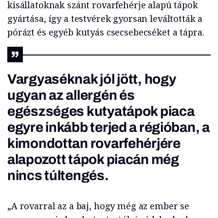
kisállatoknak szánt rovarfehérje alapú tápok
gyártása, így a testvérek gyorsan leváltották a
pórázt és egyéb kutyás csecsebecséket a tápra.
Vargyaséknak jól jött, hogy
ugyan az allergén és
egészséges kutyatápok piaca
egyre inkább terjed a régióban, a
kimondottan rovarfehérjére
alapozott tápok piacán még
nincs túltengés.
„A rovarral az a baj, hogy még az ember se