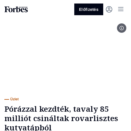
Előfizetés
Cric
Vagy fedezze fel a következő
témákat
Üzlet
Pénz
Zöld
Legyél jobb!
Üzlet
Pórázzal kezdték, tavaly 85
milliót csináltak rovarlisztes
kutyatápból