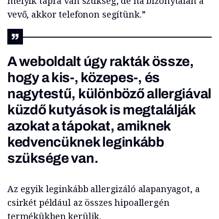
melyik tápra van szükség, de ha bizonytalan a
vevő, akkor telefonon segítünk.”
A weboldalt úgy rakták össze,
hogy a kis-, közepes-, és
nagytestű, különböző allergiával
küzdő kutyások is megtalálják
azokat a tápokat, amiknek
kedvencüknek leginkább
szüksége van.
Az egyik leginkább allergizáló alapanyagot, a
csirkét például az összes hipoallergén
termékükben kerülik.