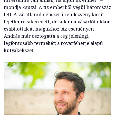
mi értelme van annak, ha eljön tíz ember” –
mondja Zsuzsi. A tíz emberből végül háromszáz
lett. A váratlanul népszerű rendezvény kicsit
fejetlenre sikeredett, de sok mai vásárlót ekkor
csábítottak át magukhoz. Az eseményen
András már osztogatta a cég jelenlegi
legfontosabb termékét: a rovarfehérje alapú
kutyakekszet.