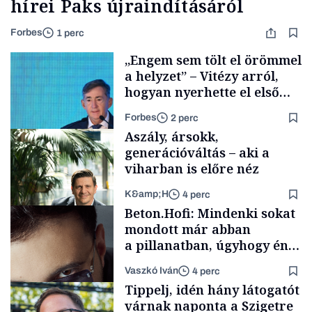
hírei Paks újraindításáról
Forbes
1 perc
„Engem sem tölt el örömmel
a helyzet” – Vitézy arról,
hogyan nyerhette el első
tenderét Mészárosék cége a
Forbes
2 perc
Tisza-kormány alatt
Aszály, ársokk,
generációváltás – aki a
viharban is előre néz
K&amp;H
4 perc
Elszámoltatás
Beton.Hofi: Mindenki sokat
mondott már abban
a pillanatban, úgyhogy én
a legsarkosabb
Vaszkó Iván
4 perc
gondolataimat akartam
TÁMOGATÓI
Tippelj, idén hány látogatót
TARTALOM
kimondani
várnak naponta a Szigetre