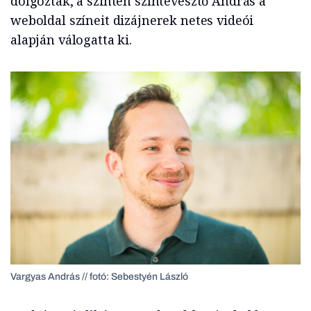
dolgoztak, a szintén színtévesztő András a
weboldal színeit dizájnerek netes videói
alapján válogatta ki.
Vargyas András // fotó: Sebestyén László