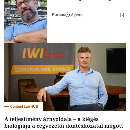
Forbes
3 perc
Forbes-sztori
Kultúra
Content Lab HUB
A teljesítmény árnyoldala – a kiégés
biológiája a cégvezetői döntéshozatal mögött