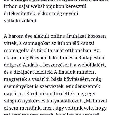
itthon saját webshopjukon keresztül
értékesítettek, ekkor még egyéni
vállalkozóként.
A három éve alakult online áruházat közösen
vitték, a csomagokat az itthon élő Zsuzsi
csomagolta és tárolta saját otthonában. Az
ekkor még Bécsben lakó Imi és a Budapesten
dolgozó Andris a beszerzésért, a weboldalért,
és a dizájnért feleltek. A fiatalok mindent
megtettek a vásárlói bázis bővítéséért, még
eseményeket is szerveztek. Mindenszentek
napjára a Facebookon hirdettek meg egy
világító nyakörves kutyatalálkozót. „Mi Imivel
el sem mentünk, mert úgy voltunk vele, hogy