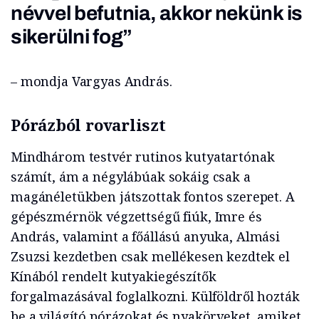
névvel befutnia, akkor nekünk is
sikerülni fog”
– mondja Vargyas András.
Pórázból rovarliszt
Mindhárom testvér rutinos kutyatartónak
számít, ám a négylábúak sokáig csak a
magánéletükben játszottak fontos szerepet. A
gépészmérnök végzettségű fiúk, Imre és
András, valamint a főállású anyuka, Almási
Zsuzsi kezdetben csak mellékesen kezdtek el
Kínából rendelt kutyakiegészítők
forgalmazásával foglalkozni. Külföldről hozták
be a világító pórázokat és nyakörveket, amiket