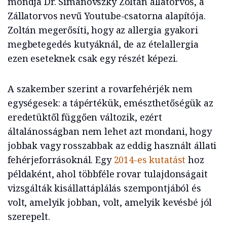
mondja Dr. Simanovszky Zoltán állatorvos, a
Zállatorvos nevű Youtube-csatorna alapítója.
Zoltán megerősíti, hogy az allergia gyakori
megbetegedés kutyáknál, de az ételallergia
ezen eseteknek csak egy részét képezi.
A szakember szerint a rovarfehérjék nem
egységesek: a tápértékük, emészthetőségük az
eredetüktől függően változik, ezért
általánosságban nem lehet azt mondani, hogy
jobbak vagy rosszabbak az eddig használt állati
fehérjeforrásoknál. Egy
2014-es kutatást
hoz
példaként, ahol többféle rovar tulajdonságait
vizsgálták kisállattáplálás szempontjából és
volt, amelyik jobban, volt, amelyik kevésbé jól
szerepelt.