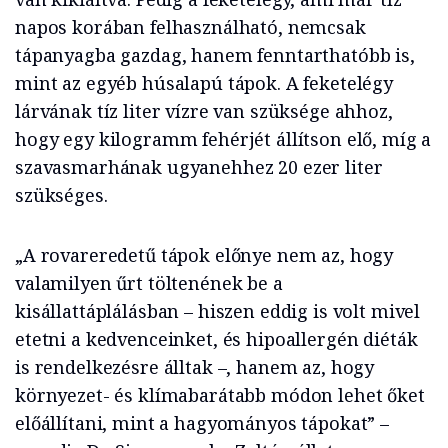
napos korában felhasználható, nemcsak
tápanyagba gazdag, hanem fenntarthatóbb is,
mint az egyéb húsalapú tápok. A feketelégy
lárvának tíz liter vízre van szüksége ahhoz,
hogy egy kilogramm fehérjét állítson elő, míg a
szavasmarhának ugyanehhez 20 ezer liter
szükséges.
„A rovareredetű tápok előnye nem az, hogy
valamilyen űrt töltenének be a
kisállattáplálásban – hiszen eddig is volt mivel
etetni a kedvenceinket, és hipoallergén diéták
is rendelkezésre álltak –, hanem az, hogy
környezet- és klímabarátabb módon lehet őket
előállítani, mint a hagyományos tápokat” –