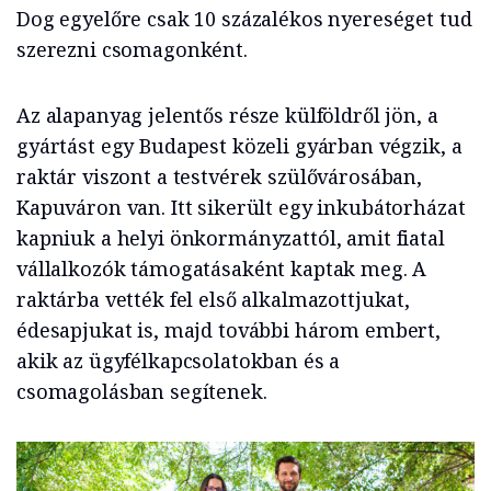
Dog egyelőre csak 10 százalékos nyereséget tud
szerezni csomagonként.
Az alapanyag jelentős része külföldről jön, a
gyártást egy Budapest közeli gyárban végzik, a
raktár viszont a testvérek szülővárosában,
Kapuváron van. Itt sikerült egy inkubátorházat
kapniuk a helyi önkormányzattól, amit fiatal
vállalkozók támogatásaként kaptak meg. A
raktárba vették fel első alkalmazottjukat,
édesapjukat is, majd további három embert,
akik az ügyfélkapcsolatokban és a
csomagolásban segítenek.