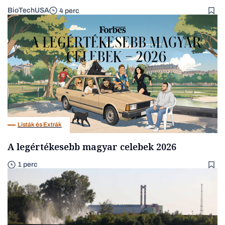
BioTechUSA
4 perc
Listák és Extrák
A legértékesebb magyar celebek 2026
1 perc