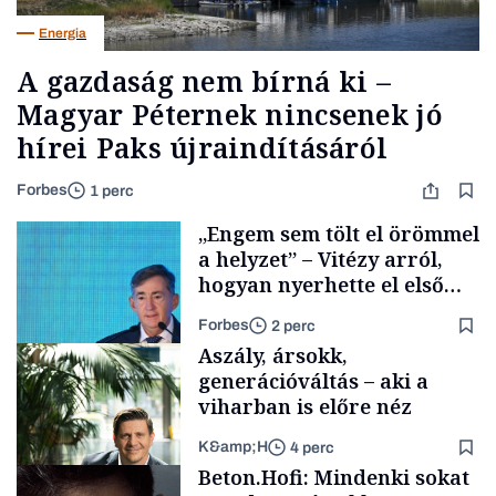
Energia
A gazdaság nem bírná ki –
Magyar Péternek nincsenek jó
hírei Paks újraindításáról
Forbes
1 perc
„Engem sem tölt el örömmel
a helyzet” – Vitézy arról,
hogyan nyerhette el első
tenderét Mészárosék cége a
Forbes
2 perc
Tisza-kormány alatt
Aszály, ársokk,
generációváltás – aki a
viharban is előre néz
K&amp;H
4 perc
Elszámoltatás
Beton.Hofi: Mindenki sokat