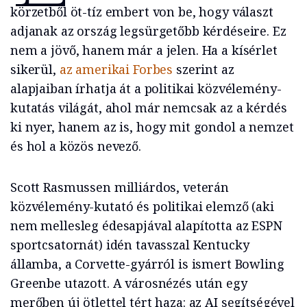
körzetből öt-tíz embert von be, hogy választ
adjanak az ország legsürgetőbb kérdéseire. Ez
nem a jövő, hanem már a jelen. Ha a kísérlet
sikerül,
az amerikai Forbes
szerint az
alapjaiban írhatja át a politikai közvélemény-
kutatás világát, ahol már nemcsak az a kérdés
ki nyer, hanem az is, hogy mit gondol a nemzet
és hol a közös nevező.
Scott Rasmussen milliárdos, veterán
közvélemény-kutató és politikai elemző (aki
nem mellesleg édesapjával alapította az ESPN
sportcsatornát) idén tavasszal Kentucky
államba, a Corvette-gyárról is ismert Bowling
Greenbe utazott. A városnézés után egy
merőben új ötlettel tért haza: az AI segítségével