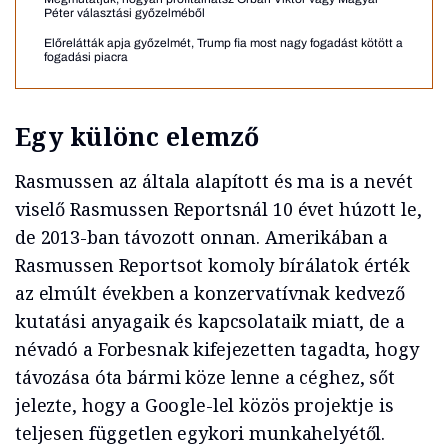
Péter választási győzelméből
Előrelátták apja győzelmét, Trump fia most nagy fogadást kötött a
fogadási piacra
Egy különc elemző
Rasmussen az általa alapított és ma is a nevét
viselő Rasmussen Reportsnál 10 évet húzott le,
de 2013-ban távozott onnan. Amerikában a
Rasmussen Reportsot komoly bírálatok érték
az elmúlt években a konzervatívnak kedvező
kutatási anyagaik és kapcsolataik miatt, de a
névadó a Forbesnak kifejezetten tagadta, hogy
távozása óta bármi köze lenne a céghez, sőt
jelezte, hogy a Google-lel közös projektje is
teljesen független egykori munkahelyétől.