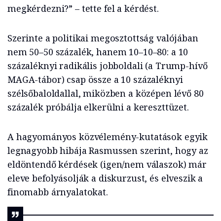
megkérdezni?” – tette fel a kérdést.
Szerinte a politikai megosztottság valójában
nem 50–50 százalék, hanem 10–10–80: a 10
százaléknyi radikális jobboldali (a Trump-hívő
MAGA-tábor) csap össze a 10 százaléknyi
szélsőbaloldallal, miközben a középen lévő 80
százalék próbálja elkerülni a kereszttüzet.
A hagyományos közvélemény-kutatások egyik
legnagyobb hibája Rasmussen szerint, hogy az
eldöntendő kérdések (igen/nem válaszok) már
eleve befolyásolják a diskurzust, és elveszik a
finomabb árnyalatokat.