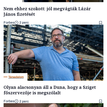
Nem ehhez szokott: jól megvágták Lázár
János fizetését
Forbes
2 perc
Társadalom
Olyan alacsonyan áll a Duna, hogy a Sziget
főszervezője is megszólalt
Forbes
2 perc