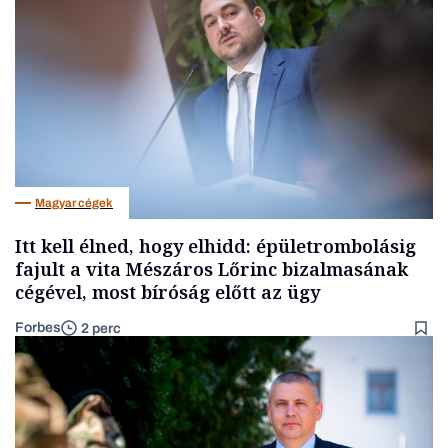
Magyar cégek
Itt kell élned, hogy elhidd: épületrombolásig
fajult a vita Mészáros Lőrinc bizalmasának
cégével, most bíróság előtt az ügy
Forbes
2 perc