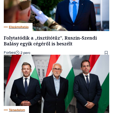
Elszámoltatás
Folytatódik a „tisztítótűz”, Ruszin-Szendi
Balásy egyik cégéről is beszélt
Forbes
2 perc
Társadalom