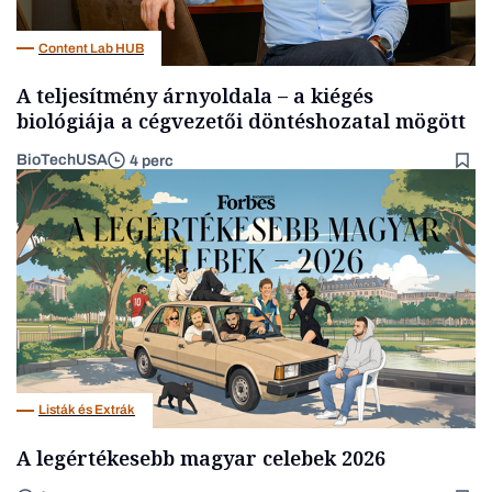
Content Lab HUB
A teljesítmény árnyoldala – a kiégés
biológiája a cégvezetői döntéshozatal mögött
BioTechUSA
4 perc
Listák és Extrák
A legértékesebb magyar celebek 2026