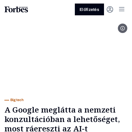
Előfizetés
Pris
Vagy fedezze fel a következő
témákat
Üzlet
Pénz
Zöld
Legyél jobb!
Big tech
A Google meglátta a nemzeti
konzultációban a lehetőséget,
most ráereszti az AI-t