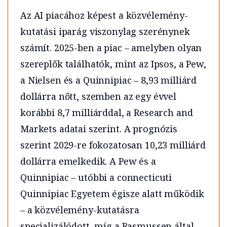
Az AI piacához képest a közvélemény-
kutatási iparág viszonylag szerénynek
számít. 2025-ben a piac – amelyben olyan
szereplők találhatók, mint az Ipsos, a Pew,
a Nielsen és a Quinnipiac – 8,93 milliárd
dollárra nőtt, szemben az egy évvel
korábbi 8,7 milliárddal, a Research and
Markets adatai szerint. A prognózis
szerint 2029-re fokozatosan 10,23 milliárd
dollárra emelkedik. A Pew és a
Quinnipiac – utóbbi a connecticuti
Quinnipiac Egyetem égisze alatt működik
– a közvélemény-kutatásra
specializálódott, míg a Rasmussen által