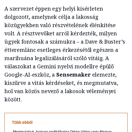
A szervezet éppen egy helyi kísérleten
dolgozott, amelynek célja a lakosság
közügyekben való részvételének élénkítése
volt. A résztvevőket arról kérdezték, milyen
ügyek fontosak a számukra – a Dave & Buster’s
étteremlánc esetleges érkezésétől egészen a
marihuána legalizálásáról szóló vitáig. A
válaszokat a Gemini nyelvi modellre épülő
Google-AI-eszköz, a
Sensemaker
elemezte,
kiszűrve a vitás kérdéseket, és megmutatva,
hol van közös nevező a lakosok véleményei
között.
Több ebből
Megmutatjuk, hogyan profitálhatsz Orbán Viktor vagy Magyar