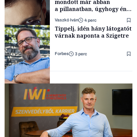
mondott már abban
a pillanatban, úgyhogy én
a legsarkosabb
Vaszkó Iván
4 perc
gondolataimat akartam
TÁMOGATÓI
Tippelj, idén hány látogatót
TARTALOM
kimondani
várnak naponta a Szigetre
Forbes
3 perc
Forbes-sztori
Kultúra