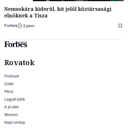
Nemsokára kiderül, kit jelöl köztársasági
elnöknek a Tisza
Forbes
2 perc
Rovatok
Podcast
Üzlet
Pénz
Legyél jobb
A jó élet
Women
Napi címlap