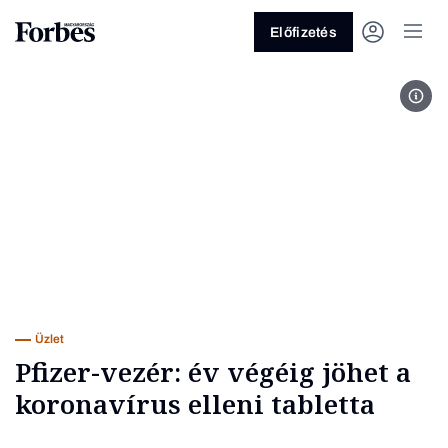
Előfizetés
Albe
Vagy fedezze fel a következő
témákat
Üzlet
Pénz
Zöld
Legyél jobb!
Üzlet
Pfizer-vezér: év végéig jöhet a
koronavírus elleni tabletta