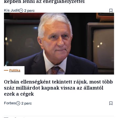
képben lenni az energiahelyzettel
Kis Judit
2 perc
Politika
Orbán ellenségként tekintett rájuk, most több
száz milliárdot kapnak vissza az államtól
ezek a cégek
Forbes
2 perc