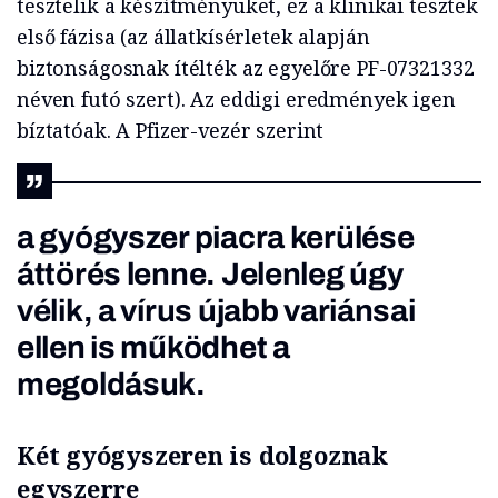
tesztelik a készítményüket, ez a klinikai tesztek
első fázisa (az állatkísérletek alapján
biztonságosnak ítélték az egyelőre PF-07321332
néven futó szert). Az eddigi eredmények igen
bíztatóak. A Pfizer-vezér szerint
a gyógyszer piacra kerülése
áttörés lenne. Jelenleg úgy
vélik, a vírus újabb variánsai
ellen is működhet a
megoldásuk.
Két gyógyszeren is dolgoznak
egyszerre