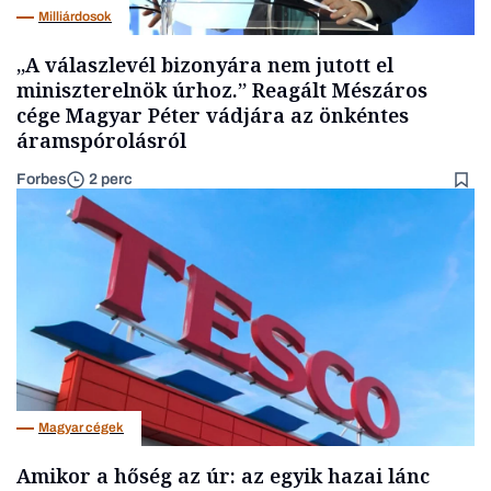
Milliárdosok
„A válaszlevél bizonyára nem jutott el
miniszterelnök úrhoz.” Reagált Mészáros
cége Magyar Péter vádjára az önkéntes
áramspórolásról
Forbes
2 perc
Magyar cégek
Amikor a hőség az úr: az egyik hazai lánc