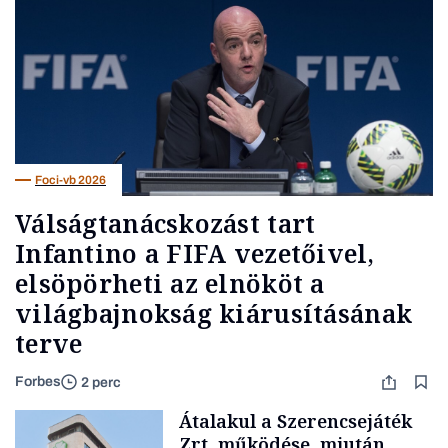
Foci-vb 2026
Válságtanácskozást tart
Infantino a FIFA vezetőivel,
elsöpörheti az elnököt a
világbajnokság kiárusításának
terve
Forbes
2 perc
Átalakul a Szerencsejáték
Zrt. működése, miután