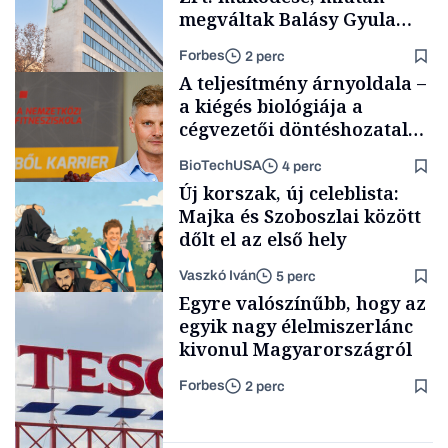
megváltak Balásy Gyula
cégétől
Forbes
2 perc
A teljesítmény árnyoldala –
a kiégés biológiája a
cégvezetői döntéshozatal
mögött
BioTechUSA
4 perc
Társadalom
Új korszak, új celeblista:
Majka és Szoboszlai között
dőlt el az első hely
Vaszkó Iván
5 perc
Content Lab HUB
Egyre valószínűbb, hogy az
egyik nagy élelmiszerlánc
kivonul Magyarországról
Forbes
2 perc
Lista