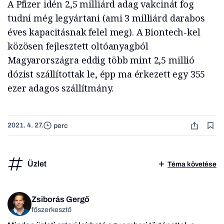
A Pfizer idén 2,5 milliárd adag vakcinát fog
tudni még legyártani (ami 3 milliárd darabos
éves kapacitásnak felel meg). A Biontech-kel
közösen fejlesztett oltóanyagból
Magyarországra eddig több mint 2,5 millió
dózist szállítottak le, épp ma érkezett egy 355
ezer adagos szállítmány.
2021. 4. 27.
perc
Üzlet
Téma követése
Zsiborás Gergő
főszerkesztő