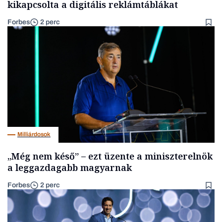
kikapcsolta a digitális reklámtáblákat
Forbes
2 perc
Milliárdosok
„Még nem késő” – ezt üzente a miniszterelnök
a leggazdagabb magyarnak
Forbes
2 perc