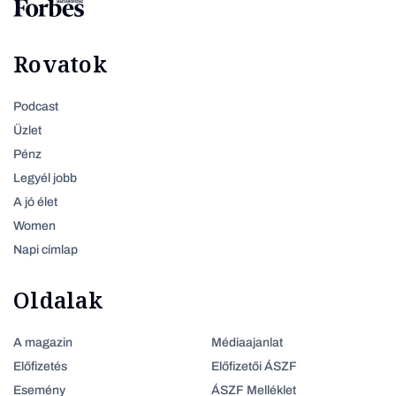
Rovatok
Podcast
Üzlet
Pénz
Legyél jobb
A jó élet
Women
Napi címlap
Oldalak
A magazin
Médiaajanlat
Előfizetés
Előfizetői ÁSZF
Esemény
ÁSZF Melléklet