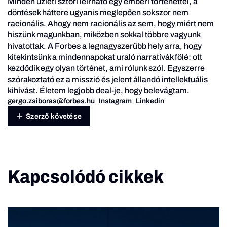
Minden üzleti sztori leírható egy emberi történettel, a
döntések háttere ugyanis meglepően sokszor nem
racionális. Ahogy nem racionális az sem, hogy miért nem
hiszünk magunkban, miközben sokkal többre vagyunk
hivatottak. A Forbes a legnagyszerűbb hely arra, hogy
kitekintsünk a mindennapokat uraló narratívák fölé: ott
kezdődik egy olyan történet, ami rólunk szól. Egyszerre
szórakoztató ez a misszió és jelent állandó intellektuális
kihívást. Életem legjobb deal-je, hogy belevágtam.
gergo.zsiboras@forbes.hu
Instagram
Linkedin
Szerző követése
Kapcsolódó cikkek