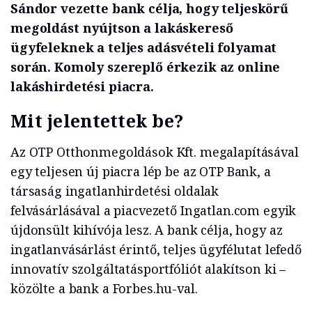
Sándor vezette bank célja, hogy teljeskörű
megoldást nyújtson a lakáskereső
ügyfeleknek a teljes adásvételi folyamat
során. Komoly szereplő érkezik az online
lakáshirdetési piacra.
Mit jelentettek be?
Az OTP Otthonmegoldások Kft. megalapításával
egy teljesen új piacra lép be az OTP Bank, a
társaság ingatlanhirdetési oldalak
felvásárlásával a piacvezető Ingatlan.com egyik
újdonsült kihívója lesz. A bank célja, hogy az
ingatlanvásárlást érintő, teljes ügyfélutat lefedő
innovatív szolgáltatásportfóliót alakítson ki –
közölte a bank a Forbes.hu-val.