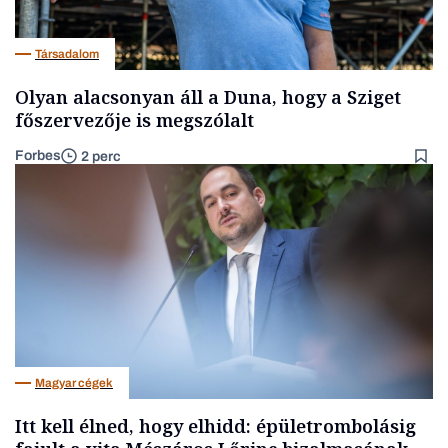
Társadalom
Olyan alacsonyan áll a Duna, hogy a Sziget
főszervezője is megszólalt
Forbes
2 perc
Magyar cégek
Itt kell élned, hogy elhidd: épületrombolásig