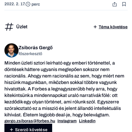
2022. 2. 17.
perc
Üzlet
Téma követése
Zsiborás Gergő
főszerkesztő
Minden üzleti sztori leírható egy emberi történettel, a
döntések háttere ugyanis meglepően sokszor nem
racionális. Ahogy nem racionális az sem, hogy miért nem
hiszünk magunkban, miközben sokkal többre vagyunk
hivatottak. A Forbes a legnagyszerűbb hely arra, hogy
kitekintsünk a mindennapokat uraló narratívák fölé: ott
kezdődik egy olyan történet, ami rólunk szól. Egyszerre
szórakoztató ez a misszió és jelent állandó intellektuális
kihívást. Életem legjobb deal-je, hogy belevágtam.
gergo.zsiboras@forbes.hu
Instagram
Linkedin
Szerző követése