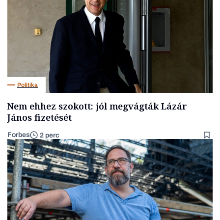
Politika
Nem ehhez szokott: jól megvágták Lázár
János fizetését
Forbes
2 perc