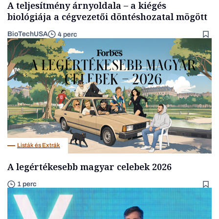
A teljesítmény árnyoldala – a kiégés
biológiája a cégvezetői döntéshozatal mögött
BioTechUSA
4 perc
Listák és Extrák
A legértékesebb magyar celebek 2026
1 perc