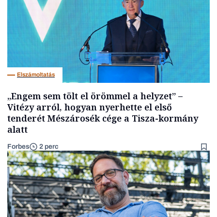
Elszámoltatás
„Engem sem tölt el örömmel a helyzet” –
Vitézy arról, hogyan nyerhette el első
tenderét Mészárosék cége a Tisza-kormány
alatt
Forbes
2 perc