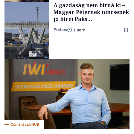
A gazdaság nem bírná ki –
TARTALOM
kimondani
Magyar Péternek nincsenek
jó hírei Paks
újraindításáról
Forbes
1 perc
Forbes-sztori
Energia
Content Lab HUB