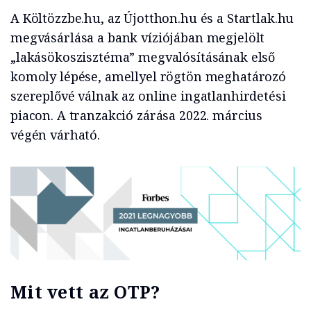
A Költözzbe.hu, az Újotthon.hu és a Startlak.hu
megvásárlása a bank víziójában megjelölt
„lakásökoszisztéma” megvalósításának első
komoly lépése, amellyel rögtön meghatározó
szereplővé válnak az online ingatlanhirdetési
piacon. A tranzakció zárása 2022. március
végén várható.
Mit vett az OTP?