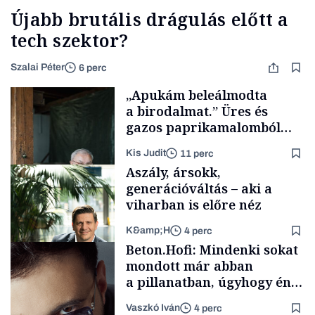
Újabb brutális drágulás előtt a
tech szektor?
Szalai Péter
6 perc
„Apukám beleálmodta
a birodalmat.” Üres és
gazos paprikamalomból
lett az igazi családi
Kis Judit
11 perc
fűszersztori
Aszály, ársokk,
generációváltás – aki a
viharban is előre néz
K&amp;H
4 perc
Családi
Beton.Hofi: Mindenki sokat
vállalkozások
mondott már abban
a pillanatban, úgyhogy én
a legsarkosabb
Vaszkó Iván
4 perc
gondolataimat akartam
TÁMOGATÓI