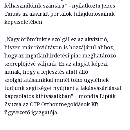
felhasználóink számára” – nyilatkozta Jenes
Tamás az akvirált portálok tulajdonosainak
képviseletében.
„Nagy örömünkre szolgál ez az akvizíció,
hiszen már rövidtávon is hozzájárul ahhoz,
hogy az ingatlanhirdetési piac meghatározó
szereplőjévé váljunk. Ez az alapját képezi
annak, hogy a fejlesztés alatt álló
szolgáltatásainkkal minél több ügyfélnek
tudjunk segítséget nyújtani a lakásvásárlással
kapcsolatos kihívásaikban” – mondta Lipták
Zsuzsa az OTP Otthonmegoldások Kft.
ügyvezető igazgatója.