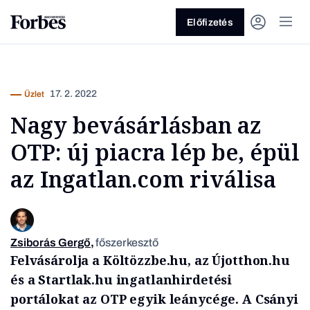
Előfizetés
17. 2. 2022
Üzlet
Nagy bevásárlásban az
OTP: új piacra lép be, épül
az Ingatlan.com riválisa
Vagy fedezze fel a következő
témákat
Üzlet
Pénz
Zöld
Legyél jobb!
Zsiborás Gergő
,
főszerkesztő
Felvásárolja a Költözzbe.hu, az Újotthon.hu
és a Startlak.hu ingatlanhirdetési
portálokat az OTP egyik leánycége. A Csányi