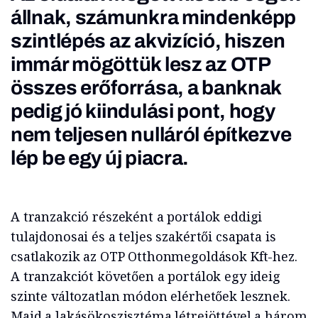
állnak, számunkra mindenképp
szintlépés az akvizíció, hiszen
immár mögöttük lesz az OTP
összes erőforrása, a banknak
pedig jó kiindulási pont, hogy
nem teljesen nulláról építkezve
lép be egy új piacra.
A tranzakció részeként a portálok eddigi
tulajdonosai és a teljes szakértői csapata is
csatlakozik az OTP Otthonmegoldások Kft-hez.
A tranzakciót követően a portálok egy ideig
szinte változatlan módon elérhetőek lesznek.
Majd a lakásökoszisztéma létrejöttével a három