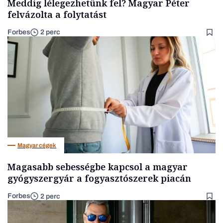
Meddig lélegezhetünk fel? Magyar Péter
felvázolta a folytatást
Forbes
2 perc
Magyar cégek
Magasabb sebességbe kapcsol a magyar
gyógyszergyár a fogyasztószerek piacán
Forbes
2 perc