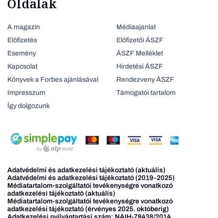
Oldalak
A magazin
Médiaajanlat
Előfizetés
Előfizetői ÁSZF
Esemény
ÁSZF Melléklet
Kapcsolat
Hirdetési ÁSZF
Könyvek a Forbes ajánlásával
Rendezveny ÁSZF
Impresszum
Támogatói tartalom
Így dolgozunk
Adatvédelmi és adatkezelési tájékoztató (aktuális)
Adatvédelmi és adatkezelési tájékoztató (2019-2025)
Médiatartalom-szolgáltatói tevékenységre vonatkozó
adatkezelési tájékoztató (aktuális)
Médiatartalom-szolgáltatói tevékenységre vonatkozó
adatkezelési tájékoztató (érvényes 2025. októberig)
Adatkezelési nyilvántartási szám: NAIH-78438/2014