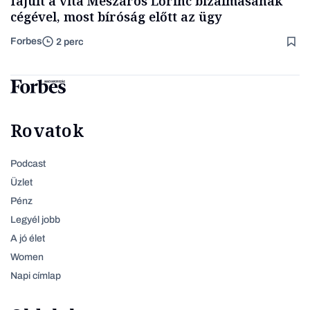
fajult a vita Mészáros Lőrinc bizalmasának
cégével, most bíróság előtt az ügy
Forbes
2 perc
Rovatok
Podcast
Üzlet
Pénz
Legyél jobb
A jó élet
Women
Napi címlap