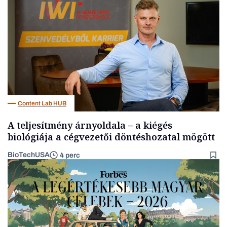
Energia
Content Lab HUB
A teljesítmény árnyoldala – a kiégés
biológiája a cégvezetői döntéshozatal mögött
BioTechUSA
4 perc