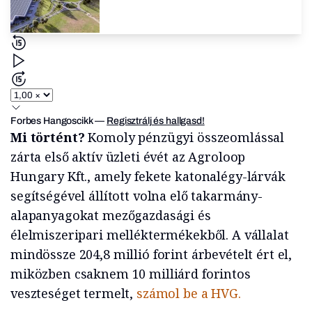
Forbes Hangoscikk
—
Regisztrálj és hallgasd!
Mi történt?
Komoly pénzügyi összeomlással
zárta első aktív üzleti évét az Agroloop
Hungary Kft., amely fekete katonalégy-lárvák
segítségével állított volna elő takarmány-
alapanyagokat mezőgazdasági és
élelmiszeripari melléktermékekből. A vállalat
mindössze 204,8 millió forint árbevételt ért el,
miközben csaknem 10 milliárd forintos
veszteséget termelt,
számol be a HVG.