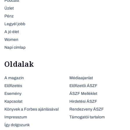
Podcast
Üzlet
Pénz
Legyél jobb
A jó élet
Women
Napi címlap
Oldalak
A magazin
Médiaajanlat
Előfizetés
Előfizetői ÁSZF
Esemény
ÁSZF Melléklet
Kapcsolat
Hirdetési ÁSZF
Könyvek a Forbes ajánlásával
Rendezveny ÁSZF
Impresszum
Támogatói tartalom
Így dolgozunk