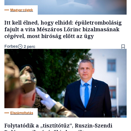
Magyar cégek
Itt kell élned, hogy elhidd: épületrombolásig
fajult a vita Mészáros Lőrinc bizalmasának
cégével, most bíróság előtt az ügy
Forbes
2 perc
Elszámoltatás
Folytatódik a „tisztítótűz”, Ruszin-Szendi