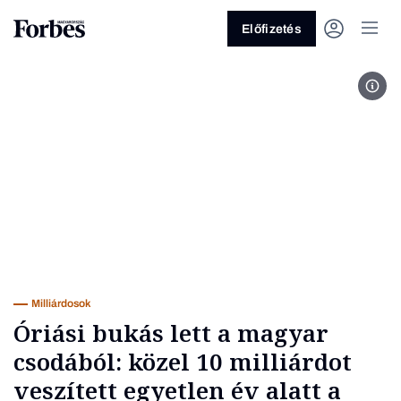
Előfizetés
Fotó
Vagy fedezze fel a következő
témákat
Üzlet
Pénz
Zöld
Legyél jobb!
Milliárdosok
Óriási bukás lett a magyar
csodából: közel 10 milliárdot
veszített egyetlen év alatt a