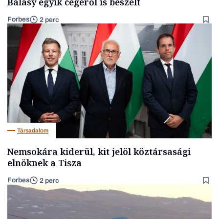
Balásy egyik cégéről is beszélt
Forbes
2 perc
Társadalom
Nemsokára kiderül, kit jelöl köztársasági
elnöknek a Tisza
Forbes
2 perc