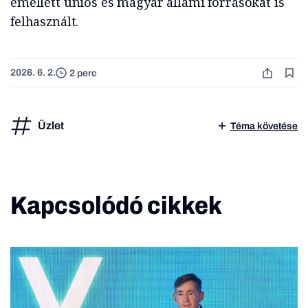
emellett uniós és magyar állami forrásokat is
felhasznált.
2026. 6. 2.
2 perc
Üzlet
Téma követése
Kapcsolódó cikkek