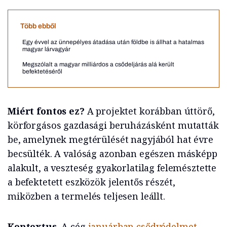
Több ebből
Egy évvel az ünnepélyes átadása után földbe is állhat a hatalmas
magyar lárvagyár
Megszólalt a magyar milliárdos a csődeljárás alá került
befektetéséről
Miért fontos ez?
A projektet korábban úttörő,
körforgásos gazdasági beruházásként mutatták
be, amelynek megtérülését nagyjából hat évre
becsülték. A valóság azonban egészen másképp
alakult, a veszteség gyakorlatilag felemésztette
a befektetett eszközök jelentős részét,
miközben a termelés teljesen leállt.
Kontextus.
A cég
januárban csődvédelmet