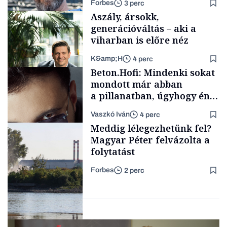
Forbes
3 perc
Aszály, ársokk,
generációváltás – aki a
viharban is előre néz
K&amp;H
4 perc
Kultúra
Beton.Hofi: Mindenki sokat
mondott már abban
a pillanatban, úgyhogy én
a legsarkosabb
Vaszkó Iván
4 perc
gondolataimat akartam
TÁMOGATÓI
Meddig lélegezhetünk fel?
TARTALOM
kimondani
Magyar Péter felvázolta a
folytatást
Forbes
2 perc
Forbes-sztori