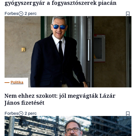
gyógyszergyár a fogyasztószerek piacán
Forbes
2 perc
Politika
Nem ehhez szokott: jól megvágták Lázár
János fizetését
Forbes
2 perc