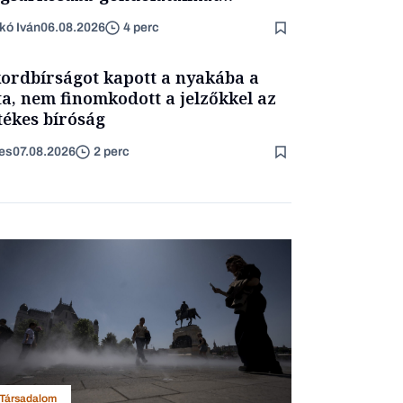
rtam kimondani
kó Iván
06.08.2026
4 perc
ordbírságot kapott a nyakába a
a, nem finomkodott a jelzőkkel az
etékes bíróság
es
07.08.2026
2 perc
Társadalom