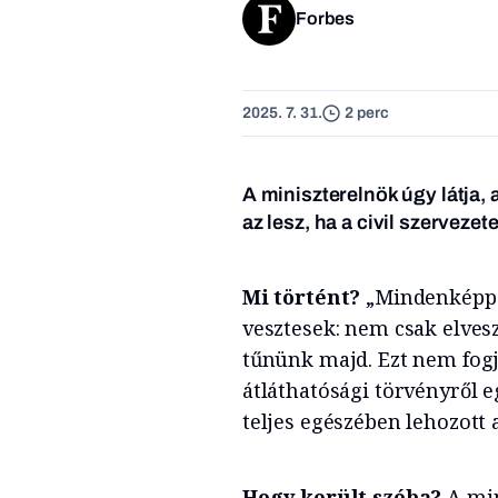
Forbes
2025. 7. 31.
2 perc
A miniszterelnök úgy látja, 
az lesz, ha a civil szerveze
Mi történt?
„Mindenképp 
vesztesek: nem csak elvesz
tűnünk majd. Ezt nem fogj
átláthatósági törvényről e
teljes egészében lehozott 
Hogy került szóba?
A min