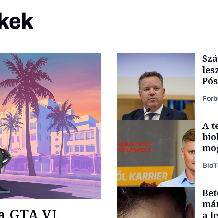
kek
Szá
les
Pós
fol
Forb
A t
bio
mög
Bio
Bet
Társadalom
már
 a GTA VI
a l