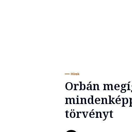
Hírek
Orbán megí
mindenképpe
törvényt