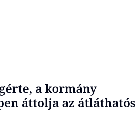
gérte, a kormány
n áttolja az átláthatós