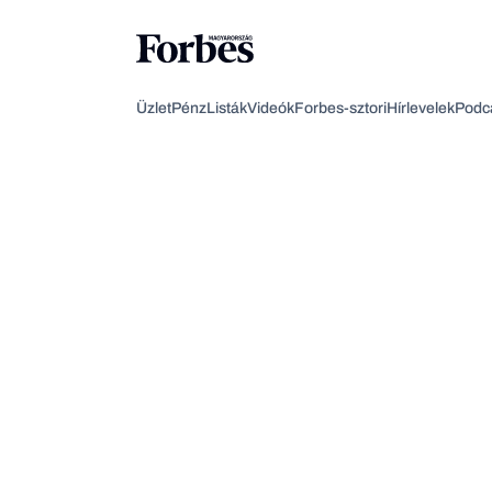
Üzlet
Pénz
Listák
Videók
Forbes-sztori
Hírlevelek
Podc