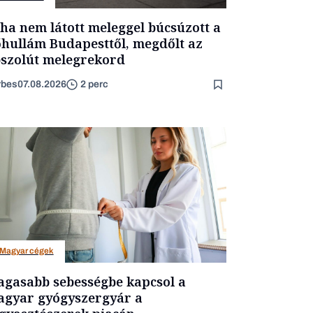
ha nem látott meleggel búcsúzott a
hullám Budapesttől, megdőlt az
szolút melegrekord
rbes
07.08.2026
2 perc
Magyar cégek
gasabb sebességbe kapcsol a
gyar gyógyszergyár a