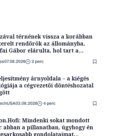
zával térnének vissza a korábban
zerelt rendőrök az állományba,
fai Gábor elárulta, hol tart a
yamat
es
07.08.2026
2 perc
eljesítmény árnyoldala – a kiégés
lógiája a cégvezetői döntéshozatal
ött
TechUSA
03.08.2026
4 perc
on.Hofi: Mindenki sokat mondott
 abban a pillanatban, úgyhogy én
egsarkosabb gondolataimat