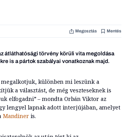
Megosztás
Mentés
az átláthatósági törvény körüli vita megoldása
tekre is a pártok szabályai vonatkoznak majd.
megalkotjuk, különben mi leszünk a
ítjük a választást, de még veszteseknek is
uk elfogadni” – mondta Orbán Viktor az
gy lengyel lapnak adott interjújában, amelyet
a
Mandiner
is.
iszterelnök az után tért ki az