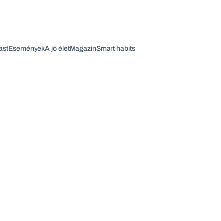
ast
Események
A jó élet
Magazin
Smart habits
Vagy fedezze fel a következő témákat
Üzlet
Pénz
Zöld
Legyél jobb!