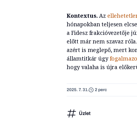
Kontextus.
Az
ellehetetle
hónapokban teljesen elcse
a Fidesz frakcióvezetője 
előtt már nem szavaz ról
azért is meglepő, mert k
államtitkár úgy
fogalmazo
hogy valaha is újra előkerü
2025. 7. 31.
2 perc
Üzlet