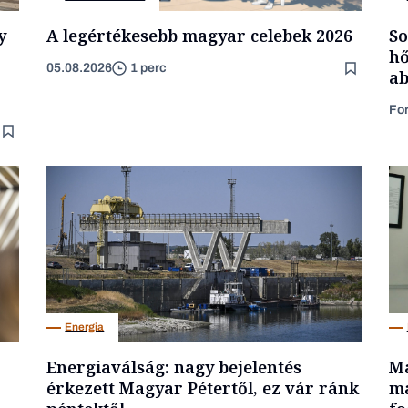
y
A legértékesebb magyar celebek 2026
So
hő
05.08.2026
1 perc
ab
Fo
Energia
Energiaválság: nagy bejelentés
Ma
érkezett Magyar Pétertől, ez vár ránk
ma