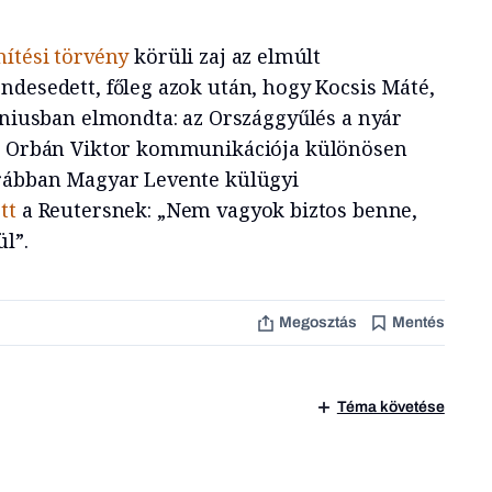
nítési törvény
körüli zaj az elmúlt
ndesedett, főleg azok után, hogy Kocsis Máté,
júniusban elmondta: az Országgyűlés a nyár
a. Orbán Viktor kommunikációja különösen
orábban Magyar Levente külügyi
tt
a Reutersnek: „Nem vagyok biztos benne,
l”.
Megosztás
Mentés
Téma követése