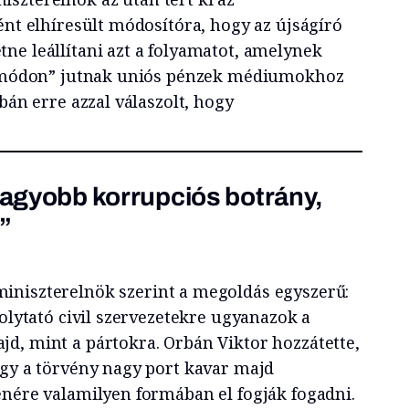
ént elhíresült módosítóra, hogy az újságíró
ne leállítani azt a folyamatot, amelynek
es módon” jutnak uniós pénzek médiumokhoz
bán erre azzal válaszolt, hogy
nagyobb korrupciós botrány,
.”
miniszterelnök szerint a megoldás egyszerű:
folytató civil szervezetekre ugyanazok a
d, mint a pártokra. Orbán Viktor hozzátette,
ogy a törvény nagy port kavar majd
enére valamilyen formában el fogják fogadni.