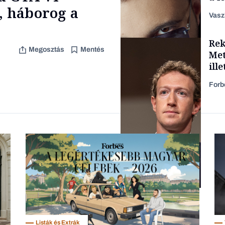
aka
, háborog a
Vasz
Rek
Content Lab HUB
Megosztás
Mentés
Met
ill
Forb
Forbes-sztori
Társadalom
Listák és Extrák