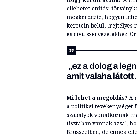
ellehetetlenítési törvényk
megkérdezte, hogyan lehet
keretein belül, „rejtély
és civil szervezetekhez. Or
„ez a dolog a leg
amit valaha látott
Mi lehet a megoldás?
A 
a politikai tevékenységet 
szabályok vonatkoznak maj
tisztában vannak azzal, h
Brüsszelben, de ennek ell