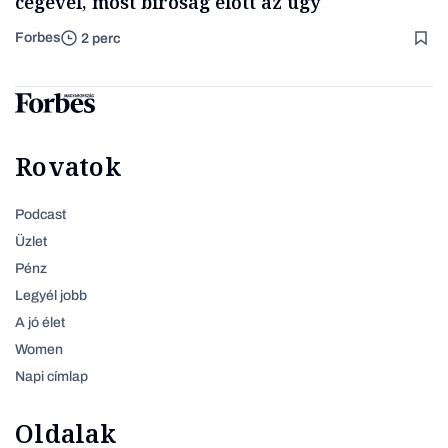
cégével, most bíróság előtt az ügy
Forbes
2 perc
Rovatok
Podcast
Üzlet
Pénz
Legyél jobb
A jó élet
Women
Napi címlap
Oldalak