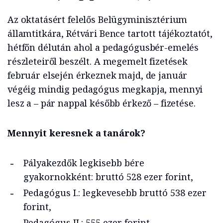
Az oktatásért felelős Belügyminisztérium
államtitkára, Rétvári Bence tartott tájékoztatót,
hétfőn délután ahol a pedagógusbér-emelés
részleteiről beszélt. A megemelt fizetések
február elsején érkeznek majd, de január
végéig mindig pedagógus megkapja, mennyi
lesz a – pár nappal később érkező – fizetése.
Mennyit keresnek a tanárok?
Pályakezdők legkisebb bére
gyakornokként: bruttó 528 ezer forint,
Pedagógus I.: legkevesebb bruttó 538 ezer
forint,
Pedagógus II.: 555 ezer forint,