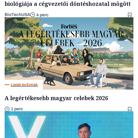
biológiája a cégvezetői döntéshozatal mögött
BioTechUSA
4 perc
Listák és Extrák
A legértékesebb magyar celebek 2026
1 perc