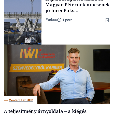
kimondani
Magyar Péternek nincsenek
jó hírei Paks
újraindításáról
Forbes
1 perc
Forbes-sztori
Energia
Content Lab HUB
A teljesítmény árnyoldala – a kiégés