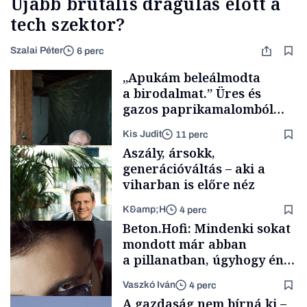
Újabb brutális drágulás előtt a
tech szektor?
Szalai Péter
6 perc
„Apukám beleálmodta
a birodalmat.” Üres és
gazos paprikamalomból
lett az igazi családi
Kis Judit
11 perc
fűszersztori
Aszály, ársokk,
generációváltás – aki a
viharban is előre néz
K&amp;H
4 perc
Családi
Beton.Hofi: Mindenki sokat
vállalkozások
mondott már abban
a pillanatban, úgyhogy én
a legsarkosabb
Vaszkó Iván
4 perc
gondolataimat akartam
TÁMOGATÓI
A gazdaság nem bírná ki –
TARTALOM