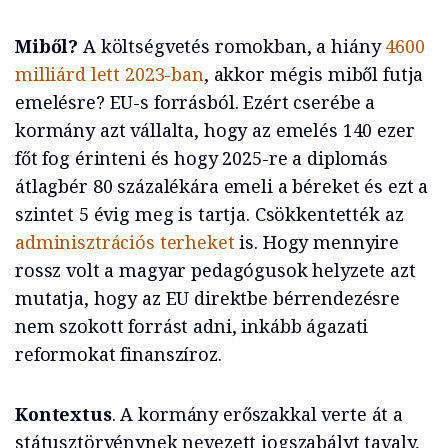
Miből?
A költségvetés romokban, a hiány
4600
milliárd lett 2023-ban
, akkor mégis miből futja
emelésre? EU-s forrásból. Ezért cserébe a
kormány azt vállalta, hogy az emelés 140 ezer
főt fog érinteni és hogy 2025-re a diplomás
átlagbér 80 százalékára emeli a béreket és ezt a
szintet 5 évig meg is tartja. Csökkentették az
adminisztrációs terheket
is. Hogy mennyire
rossz volt a magyar pedagógusok helyzete azt
mutatja, hogy az EU direktbe bérrendezésre
nem szokott forrást adni, inkább ágazati
reformokat finanszíroz.
Kontextus
. A kormány erőszakkal verte át a
státusztörvénynek nevezett jogszabályt tavaly,