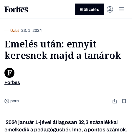
Előfizetés
23. 1. 2024
Üzlet
Emelés után: ennyit
keresnek majd a tanárok
Vagy fedezze fel a következő
Forbes
témákat
Hercegk
Üzlet
Pénz
Zöld
Legyél jobb!
perc
2024 január 1-jével átlagosan 32,3 százalékkal
emelkedik a pedagógusbér. Íme, a pontos számok.