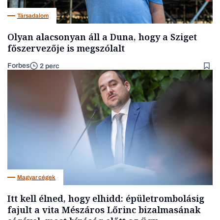
Társadalom
Olyan alacsonyan áll a Duna, hogy a Sziget
főszervezője is megszólalt
Forbes
2 perc
Magyar cégek
Itt kell élned, hogy elhidd: épületrombolásig
fajult a vita Mészáros Lőrinc bizalmasának