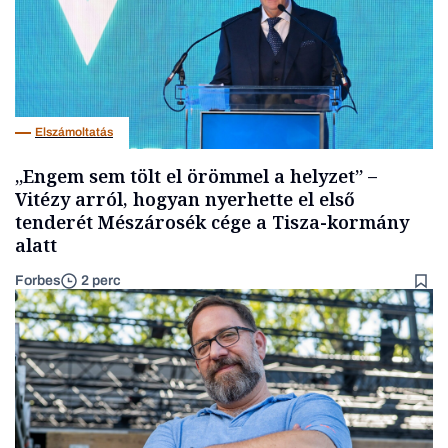
Elszámoltatás
„Engem sem tölt el örömmel a helyzet” –
Vitézy arról, hogyan nyerhette el első
tenderét Mészárosék cége a Tisza-kormány
alatt
Forbes
2 perc