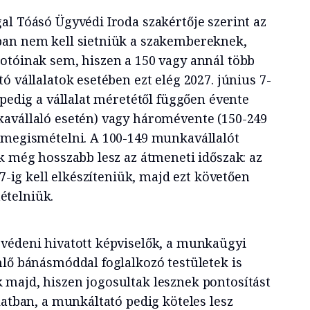
al Tóásó Ügyvédi Iroda szakértője szerint az
ban nem kell sietniük a szakembereknek,
otóinak sem, hiszen a 150 vagy annál több
ó vállalatok esetében ezt elég 2027. június 7-
 pedig a vállalat méretétől függően évente
avállaló esetén) vagy háromévente (150-249
 megismételni. A 100-149 munkavállalót
k még hosszabb lesz az átmeneti időszak: az
 7-ig kell elkészíteniük, majd ezt követően
ételniük.
védeni hivatott képviselők, a munkaügyi
nlő bánásmóddal foglalkozó testületek is
majd, hiszen jogosultak lesznek pontosítást
latban, a munkáltató pedig köteles lesz