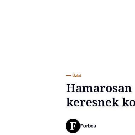
Üzlet
Hamarosan 
keresnek k
Forbes