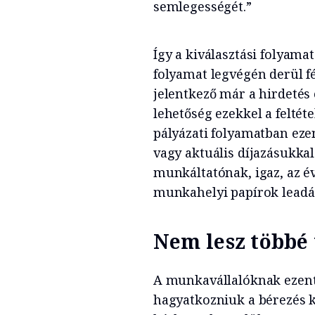
semlegességét.”
Így a kiválasztási folyama
folyamat legvégén derül f
jelentkező már a hirdetés 
lehetőség ezekkel a feltét
pályázati folyamatban eze
vagy aktuális díjazásukkal
munkáltatónak, igaz, az év
munkahelyi papírok leadás
Nem lesz többé 
A munkavállalóknak ezentú
hagyatkozniuk a bérezés ka