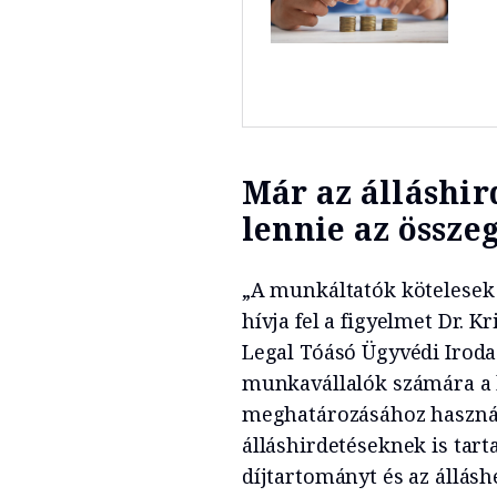
Már az álláshir
lennie az össze
„A munkáltatók kötelesek 
hívja fel a figyelmet Dr. 
Legal Tóásó Ügyvédi Iroda
munkavállalók számára a 
meghatározásához használ
álláshirdetéseknek is tart
díjtartományt és az állás