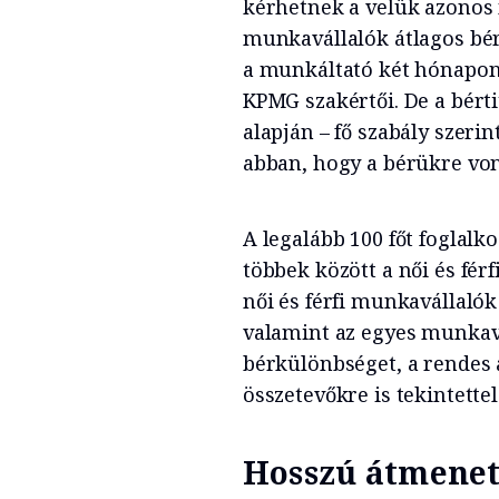
kérhetnek a velük azonos
munkavállalók átlagos bér
a munkáltató két hónapon
KPMG szakértői. De a bérti
alapján – fő szabály szeri
abban, hogy a bérükre vo
A legalább 100 főt foglalko
többek között a női és fér
női és férfi munkavállaló
valamint az egyes munkav
bérkülönbséget, a rendes a
összetevőkre is tekintettel
Hosszú átmenet