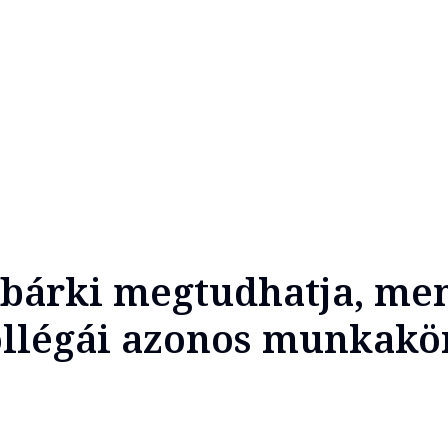
bárki megtudhatja, me
ollégái azonos munkakö