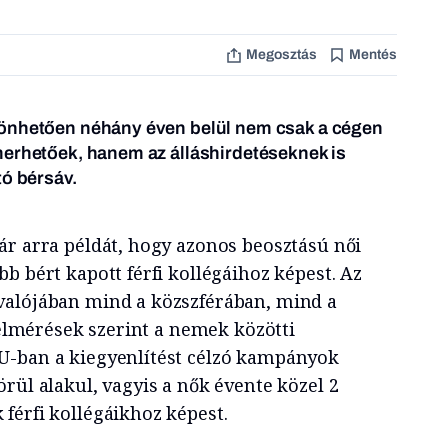
Megosztás
Mentés
zönhetően néhány éven belül nem csak a cégen
merhetőek, hanem az álláshirdetéseknek is
tó bérsáv.
ár arra példát, hogy azonos beosztású női
b bért kapott férfi kollégáihoz képest. Az
valójában mind a közszférában, mind a
 Felmérések szerint a nemek közötti
U-ban a kiegyenlítést célzó kampányok
rül alakul, vagyis a nők évente közel 2
férfi kollégáikhoz képest.