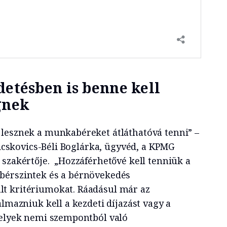
detésben is benne kell
gnek
lesznek a munkabéreket átláthatóvá tenni” –
Kricskovics-Béli Boglárka, ügyvéd, a KPMG
 szakértője. „Hozzáférhetővé kell tenniük a
bérszintek és a bérnövekedés
t kritériumokat. Ráadásul már az
almazniuk kell a kezdeti díjazást vagy a
helyek nemi szempontból való