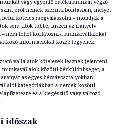
 munkát vagy egyenlő értékű munkát végző
szintjéről nemek szerinti bontásban, melyet
 belül köteles megválaszolni – mondják a
tok sem titok többé, hiszen az irányelv
nt – nem lehet korlátozni a munkavállalókat
natkozó információkat közzé tegyenek.
ztató vállalatok kötelesek lesznek jelenteni
fi munkavállalók közötti bérkülönbséget, a
k arányát az egyes bérsávosztályokban,
állalói kategóriákban a nemek közötti
lapfizetésre és a kiegészítő vagy változó
.
i időszak