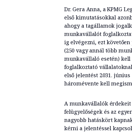
Dr. Gera Anna, a KPMG Leg
első kimutatásokkal azon
ahogy a tagállamok jogalk
munkavállalót foglalkoztat
ig elvégezni, ezt követően
(250 vagy annál több munk
munkavállaló esetén) kell
foglalkoztató vállalatokna
első jelentést 2031. június
háromévente kell megism
A munkavállalók érdekeit 
felügyelőségek és az egye
nagyobb hatáskört kapnak 
kérni a jelentéssel kapcso