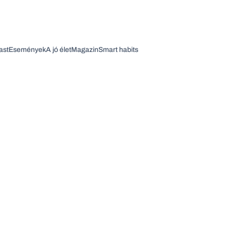
ast
Események
A jó élet
Magazin
Smart habits
Vagy fedezze fel a következő témákat
Üzlet
Pénz
Zöld
Legyél jobb!