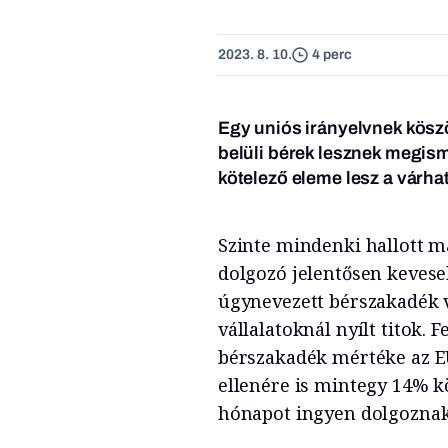
2023. 8. 10.
4 perc
Egy uniós irányelvnek kös
belüli bérek lesznek megis
kötelező eleme lesz a várha
Szinte mindenki hallott m
dolgozó jelentősen keveseb
úgynevezett bérszakadék 
vállalatoknál nyílt titok.
bérszakadék mértéke az E
ellenére is mintegy 14% kö
hónapot ingyen dolgoznak 