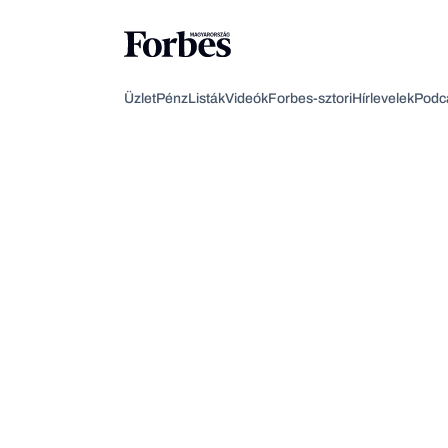
Üzlet
Pénz
Listák
Videók
Forbes-sztori
Hírlevelek
Podc