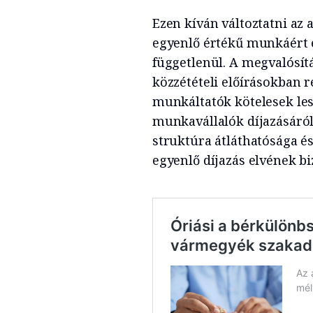
Ezen kíván változtatni az 
egyenlő értékű munkáért 
függetlenül. A megvalósít
közzétételi előírásokban re
munkáltatók kötelesek les
munkavállalók díjazásáról
struktúra átláthatósága é
egyenlő díjazás elvének bi