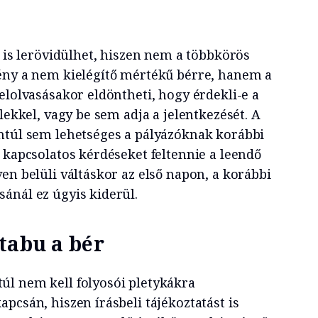
t is lerövidülhet, hiszen nem a többkörös
ény a nem kielégítő mértékű bérre, hanem a
elolvasásakor eldöntheti, hogy érdekli-e a
elekkel, vagy be sem adja a jelentkezését. A
ntúl sem lehetséges a pályázóknak korábbi
 kapcsolatos kérdéseket feltennie a leendő
en belüli váltáskor az első napon, a korábbi
ánál ez úgyis kiderül.
tabu a bér
l nem kell folyosói pletykákra
pcsán, hiszen írásbeli tájékoztatást is