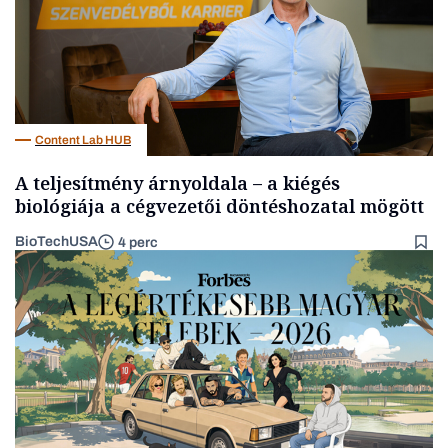
Content Lab HUB
A teljesítmény árnyoldala – a kiégés
biológiája a cégvezetői döntéshozatal mögött
BioTechUSA
4 perc