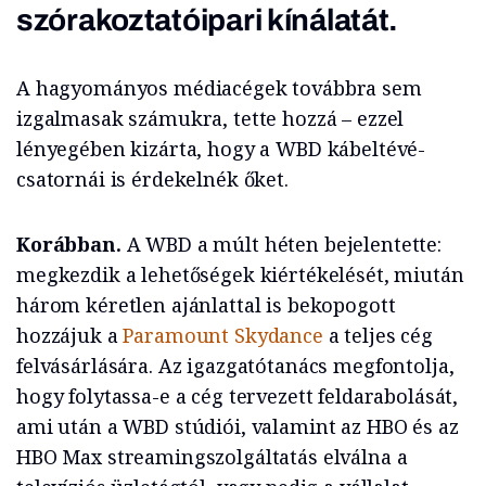
szórakoztatóipari kínálatát.
A hagyományos médiacégek továbbra sem
izgalmasak számukra, tette hozzá – ezzel
lényegében kizárta, hogy a WBD kábeltévé-
csatornái is érdekelnék őket.
Korábban.
A WBD a múlt héten bejelentette:
megkezdik a lehetőségek kiértékelését, miután
három kéretlen ajánlattal is bekopogott
hozzájuk a
Paramount Skydance
a teljes cég
felvásárlására. Az igazgatótanács megfontolja,
hogy folytassa-e a cég tervezett feldarabolását,
ami után a WBD stúdiói, valamint az HBO és az
HBO Max streamingszolgáltatás elválna a