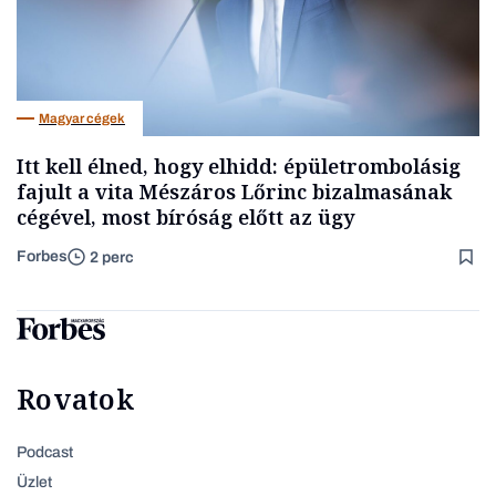
Magyar cégek
Itt kell élned, hogy elhidd: épületrombolásig
fajult a vita Mészáros Lőrinc bizalmasának
cégével, most bíróság előtt az ügy
Forbes
2 perc
Rovatok
Podcast
Üzlet