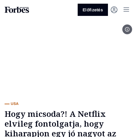
Előfizetés
Fotó
Vagy fedezze fel a következő
témákat
Üzlet
Pénz
Zöld
Legyél jobb!
USA
Hogy micsoda?! A Netflix
elvileg fontolgatja, hogy
kiharapjon egy jó nagyot az