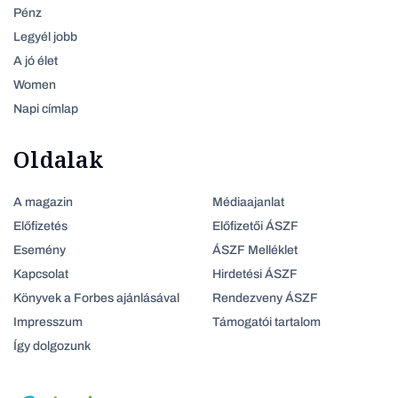
Pénz
Legyél jobb
A jó élet
Women
Napi címlap
Oldalak
A magazin
Médiaajanlat
Előfizetés
Előfizetői ÁSZF
Esemény
ÁSZF Melléklet
Kapcsolat
Hirdetési ÁSZF
Könyvek a Forbes ajánlásával
Rendezveny ÁSZF
Impresszum
Támogatói tartalom
Így dolgozunk