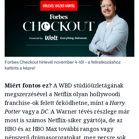
Forbes Checkout hírlevél november 4-től – a feliratkozáshoz
kattints a képre!
Miért fontos ez?
A WBD stúdióüzletágának
megszerzésével a Netflix olyan hollywoodi
franchise-ok felett őrködhetne, mint a
Harry
Potter
vagy a
DC
. A Warner tévés részlege már
most is számos Netflix-siker gyártója, de az
HBO és az HBO Max további rangos vagy
népszerű drámasorozatokat, meg persze sok