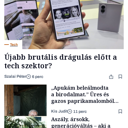
Tech
Újabb brutális drágulás előtt a
tech szektor?
Szalai Péter
6 perc
„Apukám beleálmodta
a birodalmat.” Üres és
gazos paprikamalomból
lett az igazi családi
Kis Judit
11 perc
fűszersztori
Aszály, ársokk,
generációváltás – aki a