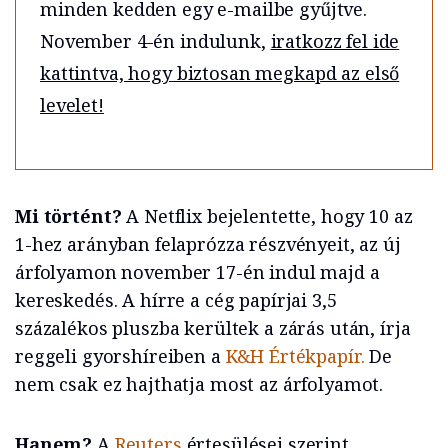
minden kedden egy e-mailbe gyűjtve.
November 4-én indulunk,
iratkozz fel ide
kattintva, hogy biztosan megkapd az első
levelet!
Mi történt?
A Netflix bejelentette, hogy 10 az
1-hez arányban felaprózza részvényeit, az új
árfolyamon november 17-én indul majd a
kereskedés. A hírre a cég papírjai 3,5
százalékos pluszba kerültek a zárás után, írja
reggeli gyorshíreiben a
K&H Értékpapír.
De
nem csak ez hajthatja most az árfolyamot.
Hanem?
A
Reuters
értesülései szerint