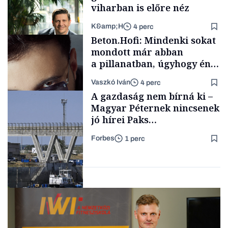
viharban is előre néz
K&amp;H
4 perc
Családi
Beton.Hofi: Mindenki sokat
vállalkozások
mondott már abban
a pillanatban, úgyhogy én
a legsarkosabb
Vaszkó Iván
4 perc
gondolataimat akartam
TÁMOGATÓI
A gazdaság nem bírná ki –
TARTALOM
kimondani
Magyar Péternek nincsenek
jó hírei Paks
újraindításáról
Forbes
1 perc
Forbes-sztori
Energia