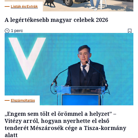
Listák és Extrák
A legértékesebb magyar celebek 2026
1 perc
Elszámoltatás
„Engem sem tölt el örömmel a helyzet” –
Vitézy arról, hogyan nyerhette el első
tenderét Mészárosék cége a Tisza-kormány
alatt