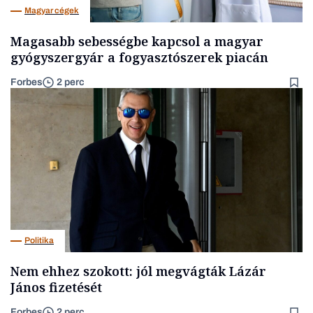
Magyar cégek
Magasabb sebességbe kapcsol a magyar
gyógyszergyár a fogyasztószerek piacán
Forbes
2 perc
Politika
Nem ehhez szokott: jól megvágták Lázár
János fizetését
Forbes
2 perc