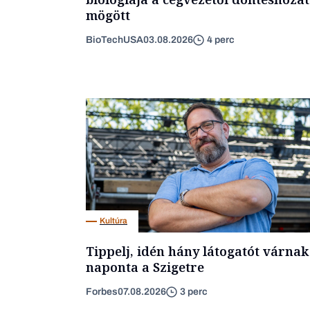
mögött
BioTechUSA
03.08.2026
4 perc
Kultúra
Tippelj, idén hány látogatót várnak
naponta a Szigetre
Forbes
07.08.2026
3 perc