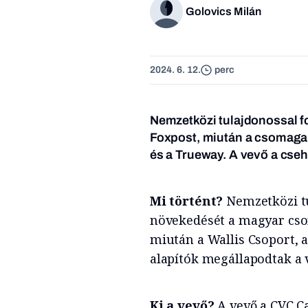
Golovics Milán
2024. 6. 12.
perc
Nemzetközi tulajdonossal f
Foxpost, miután a csomagaut
és a Trueway. A vevő a cseh
Mi történt?
Nemzetközi tu
növekedését a magyar cso
miután a Wallis Csoport, 
alapítók megállapodtak a v
Ki a vevő?
A vevő a CVC C