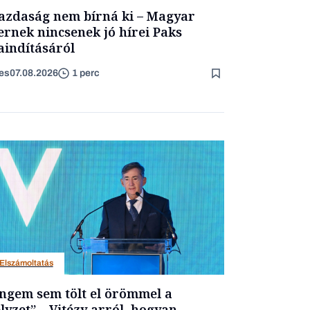
azdaság nem bírná ki – Magyar
ernek nincsenek jó hírei Paks
aindításáról
es
07.08.2026
1 perc
Elszámoltatás
ngem sem tölt el örömmel a
lyzet” – Vitézy arról, hogyan