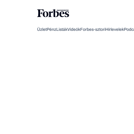
Üzlet
Pénz
Listák
Videók
Forbes-sztori
Hírlevelek
Podc