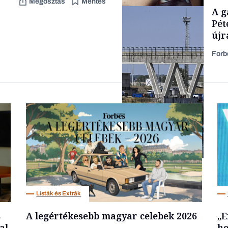
Megosztás
Mentés
TÁMOGATÓI
A g
TARTALOM
Pét
újr
Forb
Forbes-sztori
Energia
Listák és Extrák
s
A legértékesebb magyar celebek 2026
„E
al
he