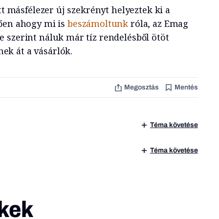
tt másfélezer új szekrényt helyeztek ki a
ően ahogy mi is
beszámoltunk
róla, az Emag
 szerint náluk már tíz rendelésből ötöt
k át a vásárlók.
Megosztás
Mentés
Téma követése
Téma követése
kek