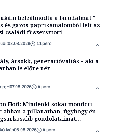
ukám beleálmodta a birodalmat.”
s és gazos paprikamalomból lett az
zi családi fűszersztori
udit
08.08.2026
11 perc
ály, ársokk, generációváltás – aki a
arban is előre néz
mp;H
07.08.2026
4 perc
on.Hofi: Mindenki sokat mondott
 abban a pillanatban, úgyhogy én
egsarkosabb gondolataimat
rtam kimondani
kó Iván
06.08.2026
4 perc