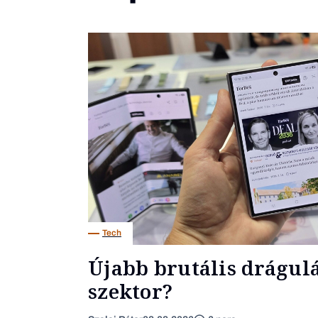
Tech
Újabb brutális drágulás
szektor?