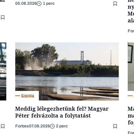
05.08.2026
1 perc
ny
Mé
al
Fo
Energia
Meddig lélegezhetünk fel? Magyar
Ma
Péter felvázolta a folytatást
ma
fo
Forbes
07.08.2026
2 perc
Fo