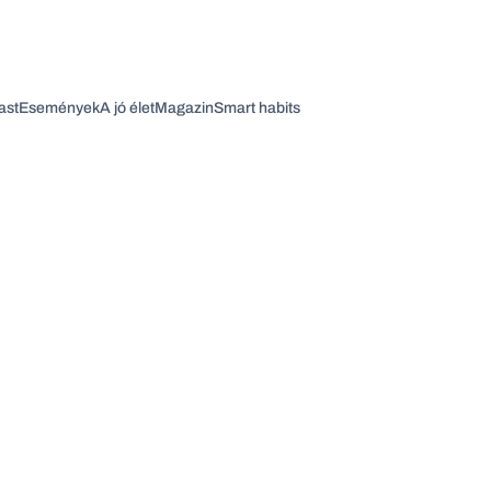
ast
Események
A jó élet
Magazin
Smart habits
Vagy fedezze fel a következő témákat
Üzlet
Pénz
Zöld
Legyél jobb!