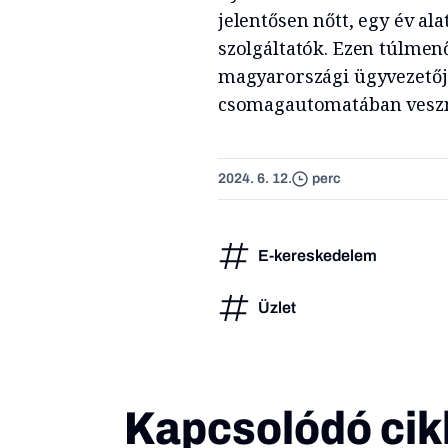
jelentősen nőtt, egy év ala
szolgáltatók. Ezen túlmen
magyarországi ügyvezetője
csomagautomatában veszne
2024. 6. 12.
perc
E-kereskedelem
Üzlet
Kapcsolódó cik