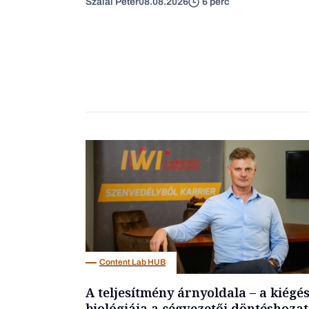
Szalai Péter
08.08.2026
6 perc
Content Lab HUB
A teljesítmény árnyoldala – a kiégé
biológiája a cégvezetői döntéshozat