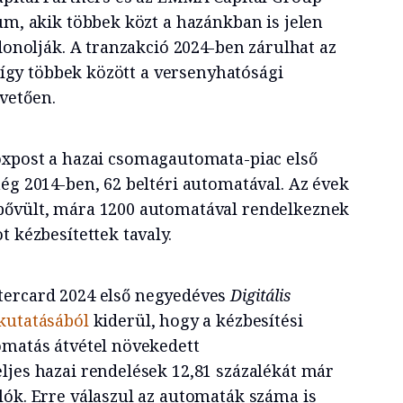
um, akik többek közt a hazánkban is jelen
jdonolják. A tranzakció 2024-ben zárulhat az
, így többek között a versenyhatósági
vetően.
xpost a hazai csomagautomata-piac első
ég 2014-ben, 62 beltéri automatával. Az évek
bővült, mára 1200 automatával rendelkeznek
t kézbesítettek tavaly.
ercard 2024 első negyedéves
Digitális
kutatásából
kiderül, hogy a kézbesítési
omatás átvétel növekedett
ljes hazai rendelések 12,81 százalékát már
lók. Erre válaszul az automaták száma is