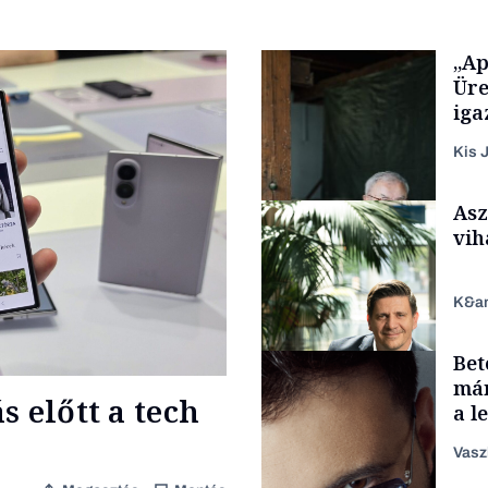
„Ap
Üre
iga
Kis J
Asz
vih
K&a
Bet
Családi vállalkozások
már
 előtt a tech
a l
aka
Vasz