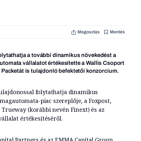
Megosztás
Mentés
olytathatja a további dinamikus növekedést a
omata vállalatot értékesítette a Wallis Csoport
 Packetát is tulajdonló befektetői konzorcium
.
lajdonossal folytathatja dinamikus
magautomata-piac szereplője, a Foxpost,
a Trueway (korábbi nevén Finext) és az
állalat értékesítéséről.
apital Partners és az EMMA Capital Group