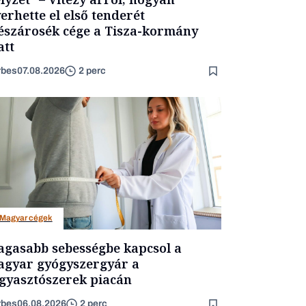
erhette el első tenderét
szárosék cége a Tisza-kormány
att
rbes
07.08.2026
2 perc
Magyar cégek
gasabb sebességbe kapcsol a
gyar gyógyszergyár a
gyasztószerek piacán
rbes
06.08.2026
2 perc