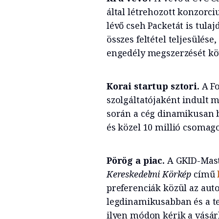
által létrehozott konzorci
lévő cseh Packetát is tula
összes feltétel teljesülése
engedély megszerzését kö
Korai startup sztori.
A Fo
szolgáltatójaként indult m
során a cég dinamikusan 
és közel 10 millió csomago
Pörög a piac.
A GKID-Mast
Kereskedelmi Körkép
című
preferenciák közül az aut
legdinamikusabban és a te
ilyen módon kérik a vásár