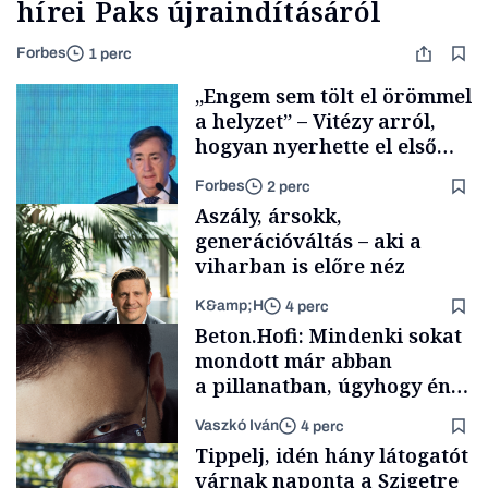
hírei Paks újraindításáról
Forbes
1 perc
„Engem sem tölt el örömmel
a helyzet” – Vitézy arról,
hogyan nyerhette el első
tenderét Mészárosék cége a
Forbes
2 perc
Tisza-kormány alatt
Aszály, ársokk,
generációváltás – aki a
viharban is előre néz
K&amp;H
4 perc
Elszámoltatás
Beton.Hofi: Mindenki sokat
mondott már abban
a pillanatban, úgyhogy én
a legsarkosabb
Vaszkó Iván
4 perc
gondolataimat akartam
TÁMOGATÓI
Tippelj, idén hány látogatót
TARTALOM
kimondani
várnak naponta a Szigetre