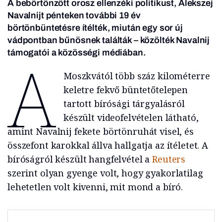
A bebörtönzött orosz ellenzéki politikust, Alekszej
Navalnijt pénteken további 19 év
börtönbüntetésre ítélték, miután egy sor új
vádpontban bűnösnek találták – közölték Navalnij
A
támogatói a közösségi médiában.
Moszkvától több száz kilométerre
keletre fekvő büntetőtelepen
tartott bírósági tárgyalásról
készült videofelvételen látható,
amint Navalnij fekete börtönruhát visel, és
összefont karokkal állva hallgatja az ítéletet. A
bíróságról készült hangfelvétel a
Reuters
szerint olyan gyenge volt, hogy gyakorlatilag
lehetetlen volt kivenni, mit mond a bíró.