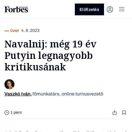
Előfizetés
4. 8. 2023
Üzlet
Navalnij: még 19 év
Putyin legnagyobb
kritikusának
Vagy fedezze fel a következő
témákat
Vaszkó Iván
,
főmunkatárs, online turnusvezető
Üzlet
Pénz
Zöld
Legyél jobb!
1 perc