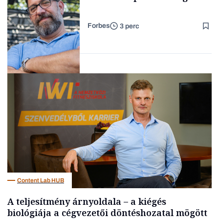
Forbes
3 perc
Forbes-sztori
Kultúra
Content Lab HUB
A teljesítmény árnyoldala – a kiégés
biológiája a cégvezetői döntéshozatal mögött