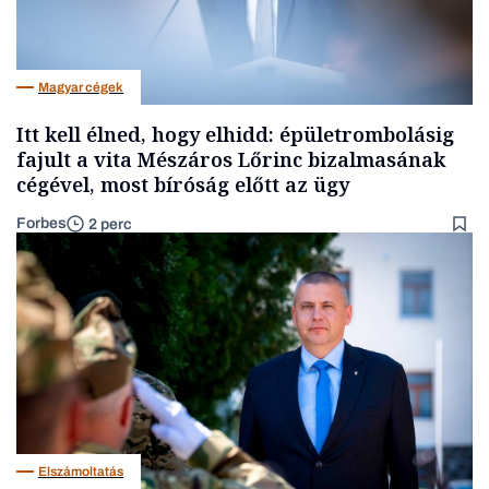
Magyar cégek
Itt kell élned, hogy elhidd: épületrombolásig
fajult a vita Mészáros Lőrinc bizalmasának
cégével, most bíróság előtt az ügy
Forbes
2 perc
Elszámoltatás