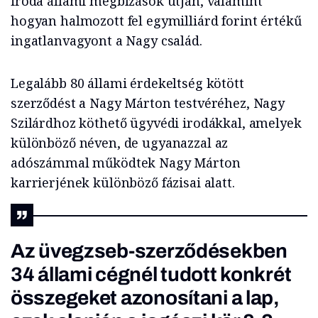
iroda állami megbízások útján, valamint
hogyan halmozott fel egymilliárd forint értékű
ingatlanvagyont a Nagy család.
Legalább 80 állami érdekeltség kötött
szerződést a Nagy Márton testvéréhez, Nagy
Szilárdhoz köthető ügyvédi irodákkal, amelyek
különböző néven, de ugyanazzal az
adószámmal működtek Nagy Márton
karrierjének különböző fázisai alatt.
Az üvegzseb-szerződésekben
34 állami cégnél tudott konkrét
összegeket azonosítani a lap,