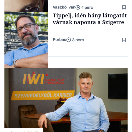
a legsarkosabb
Vaszkó Iván
4 perc
gondolataimat akartam
TÁMOGATÓI
Tippelj, idén hány látogatót
TARTALOM
kimondani
várnak naponta a Szigetre
Forbes
3 perc
Forbes-sztori
Kultúra