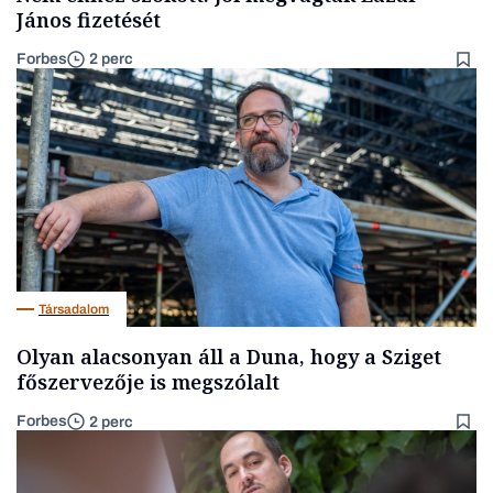
János fizetését
Forbes
2 perc
Társadalom
Olyan alacsonyan áll a Duna, hogy a Sziget
főszervezője is megszólalt
Forbes
2 perc