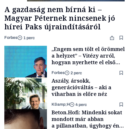
A gazdaság nem bírná ki –
Magyar Péternek nincsenek jó
hírei Paks újraindításáról
Forbes
1 perc
„Engem sem tölt el örömmel
a helyzet” – Vitézy arról,
hogyan nyerhette el első
tenderét Mészárosék cége a
Forbes
2 perc
Tisza-kormány alatt
Aszály, ársokk,
generációváltás – aki a
viharban is előre néz
K&amp;H
4 perc
Elszámoltatás
Beton.Hofi: Mindenki sokat
mondott már abban
a pillanatban, úgyhogy én