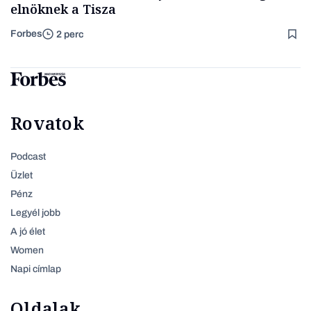
elnöknek a Tisza
Forbes
2 perc
Rovatok
Podcast
Üzlet
Pénz
Legyél jobb
A jó élet
Women
Napi címlap
Oldalak