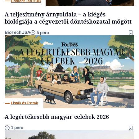
Content Lab HUB
A teljesítmény árnyoldala – a kiégés
biológiája a cégvezetői döntéshozatal mögött
BioTechUSA
4 perc
Listák és Extrák
A legértékesebb magyar celebek 2026
1 perc