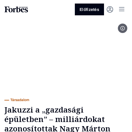
Előfizetés
Fotó
Vagy fedezze fel a következő
témákat
Üzlet
Pénz
Zöld
Legyél jobb!
Társadalom
Jakuzzi a „gazdasági
épületben” – milliárdokat
azonosítottak Nagy Márton