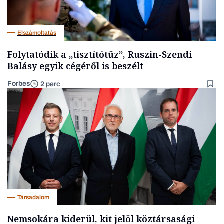
Elszámoltatás
Folytatódik a „tisztítótűz”, Ruszin-Szendi
Balásy egyik cégéről is beszélt
Forbes
2 perc
Társadalom
Nemsokára kiderül, kit jelöl köztársasági