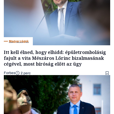
Magyar cégek
Itt kell élned, hogy elhidd: épületrombolásig
fajult a vita Mészáros Lőrinc bizalmasának
cégével, most bíróság előtt az ügy
Forbes
2 perc