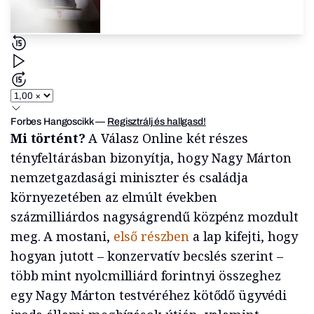
Forbes Hangoscikk
—
Regisztrálj és hallgasd!
Mi történt?
A Válasz Online két részes
tényfeltárásban bizonyítja, hogy Nagy Márton
nemzetgazdasági miniszter és családja
környezetében az elmúlt években
százmilliárdos nagyságrendű közpénz mozdult
meg. A mostani,
első részben
a lap kifejti, hogy
hogyan jutott – konzervatív becslés szerint –
több mint nyolcmilliárd forintnyi összeghez
egy Nagy Márton testvéréhez kötődő ügyvédi