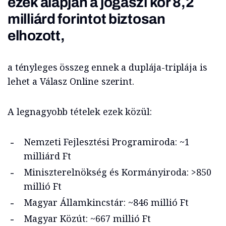
ezek alapján a jogászi kör 8,2
milliárd forintot biztosan
elhozott,
a tényleges összeg ennek a duplája-triplája is
lehet a Válasz Online szerint.
A legnagyobb tételek ezek közül:
Nemzeti Fejlesztési Programiroda: ~1
milliárd Ft
Miniszterelnökség és Kormányiroda: >850
millió Ft
Magyar Államkincstár: ~846 millió Ft
Magyar Közút: ~667 millió Ft