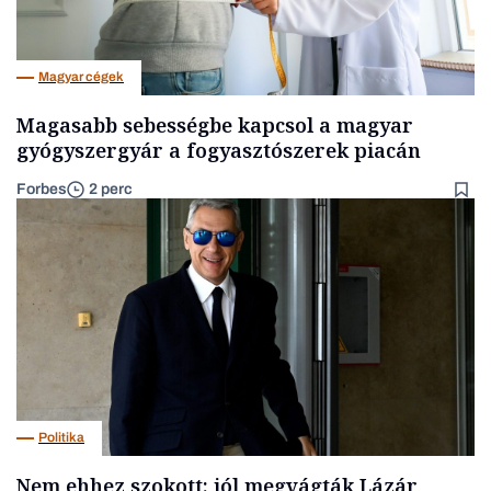
Magyar cégek
Magasabb sebességbe kapcsol a magyar
gyógyszergyár a fogyasztószerek piacán
Forbes
2 perc
Politika
Nem ehhez szokott: jól megvágták Lázár