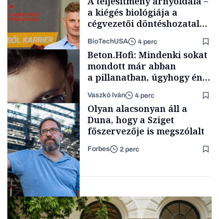
A teljesítmény árnyoldala –
a kiégés biológiája a
cégvezetői döntéshozatal
mögött
BioTechUSA
4 perc
Politika
Beton.Hofi: Mindenki sokat
mondott már abban
a pillanatban, úgyhogy én
a legsarkosabb
Vaszkó Iván
4 perc
gondolataimat akartam
Content Lab HUB
Olyan alacsonyan áll a
kimondani
Duna, hogy a Sziget
főszervezője is megszólalt
Forbes
2 perc
Forbes-sztori
Társadalom