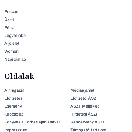
Podcast
Üzlet
Pénz
Legyél jobb
A jó élet
Women
Napi címlap
Oldalak
A magazin
Médiaajanlat
Előfizetés
Előfizetői ÁSZF
Esemény
ÁSZF Melléklet
Kapcsolat
Hirdetési ÁSZF
Könyvek a Forbes ajánlásával
Rendezveny ÁSZF
Impresszum
Támogatói tartalom