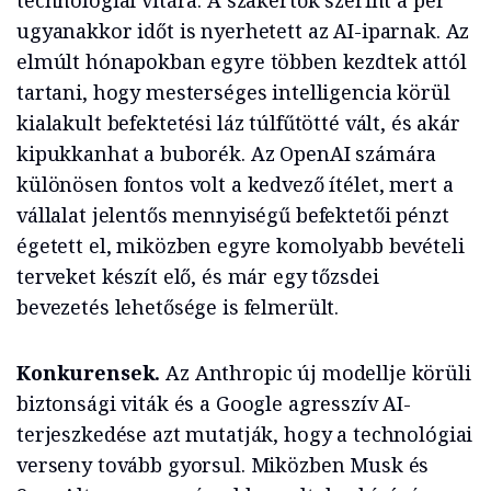
technológiai vitára. A szakértők szerint a per
ugyanakkor időt is nyerhetett az AI-iparnak. Az
elmúlt hónapokban egyre többen kezdtek attól
tartani, hogy mesterséges intelligencia körül
kialakult befektetési láz túlfűtötté vált, és akár
kipukkanhat a buborék. Az OpenAI számára
különösen fontos volt a kedvező ítélet, mert a
vállalat jelentős mennyiségű befektetői pénzt
égetett el, miközben egyre komolyabb bevételi
terveket készít elő, és már egy tőzsdei
bevezetés lehetősége is felmerült.
Konkurensek.
Az Anthropic új modellje körüli
biztonsági viták és a Google agresszív AI-
terjeszkedése azt mutatják, hogy a technológiai
verseny tovább gyorsul. Miközben Musk és