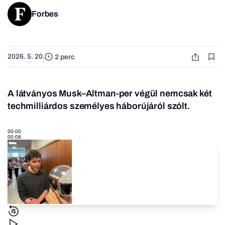
Forbes
2026. 5. 20.
2 perc
A látványos Musk–Altman-per végül nemcsak két
techmilliárdos személyes háborújáról szólt.
00:00
00:08