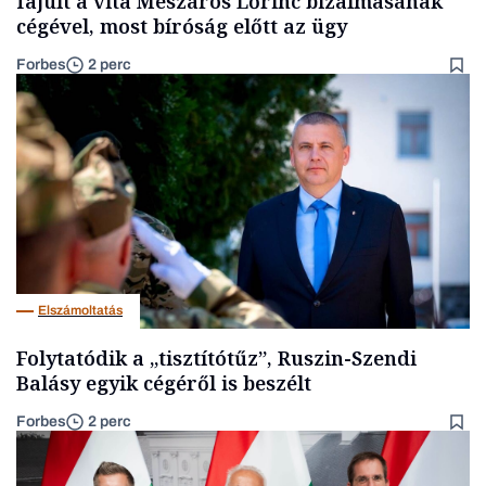
fajult a vita Mészáros Lőrinc bizalmasának
cégével, most bíróság előtt az ügy
Forbes
2 perc
Elszámoltatás
Folytatódik a „tisztítótűz”, Ruszin-Szendi
Balásy egyik cégéről is beszélt
Forbes
2 perc