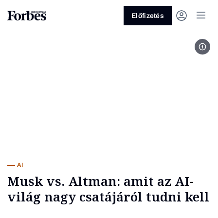
Előfizetés
Fotó
Vagy fedezze fel a következő
témákat
Üzlet
Pénz
Zöld
Legyél jobb!
AI
Musk vs. Altman: amit az AI-
világ nagy csatájáról tudni kell