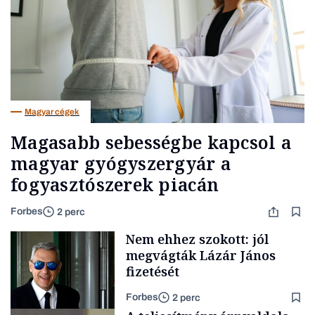
Magyar cégek
Magasabb sebességbe kapcsol a
magyar gyógyszergyár a
fogyasztószerek piacán
Forbes
2 perc
Nem ehhez szokott: jól
megvágták Lázár János
fizetését
Forbes
2 perc