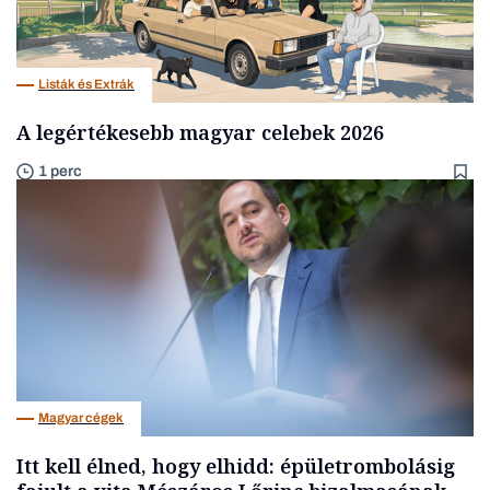
Listák és Extrák
A legértékesebb magyar celebek 2026
1 perc
Magyar cégek
Itt kell élned, hogy elhidd: épületrombolásig