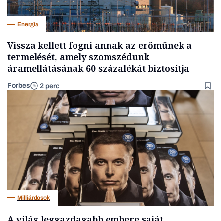
Energia
Vissza kellett fogni annak az erőműnek a
termelését, amely szomszédunk
áramellátásának 60 százalékát biztosítja
Forbes
2 perc
Milliárdosok
A világ leggazdagabb embere saját