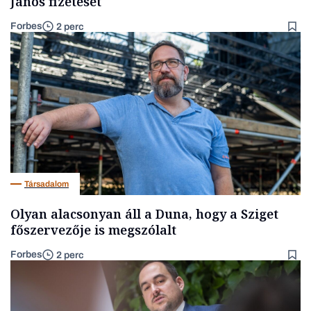
János fizetését
Forbes
2 perc
Társadalom
Olyan alacsonyan áll a Duna, hogy a Sziget
főszervezője is megszólalt
Forbes
2 perc