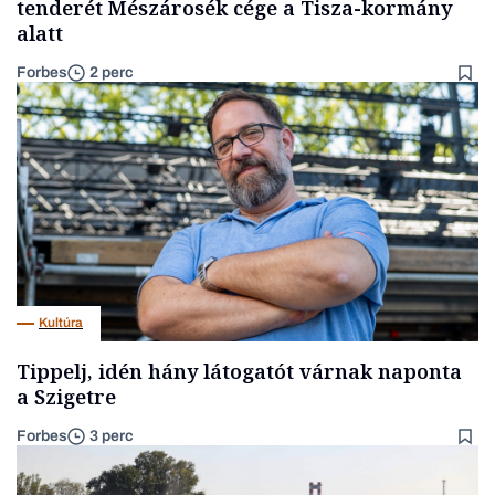
tenderét Mészárosék cége a Tisza-kormány
alatt
Forbes
2 perc
Kultúra
Tippelj, idén hány látogatót várnak naponta
a Szigetre
Forbes
3 perc