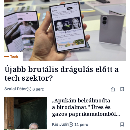
Tech
Újabb brutális drágulás előtt a
tech szektor?
Szalai Péter
6 perc
„Apukám beleálmodta
a birodalmat.” Üres és
gazos paprikamalomból
lett az igazi családi
Kis Judit
11 perc
fűszersztori