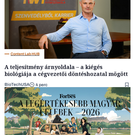
Content Lab HUB
A teljesítmény árnyoldala – a kiégés
biológiája a cégvezetői döntéshozatal mögött
BioTechUSA
4 perc