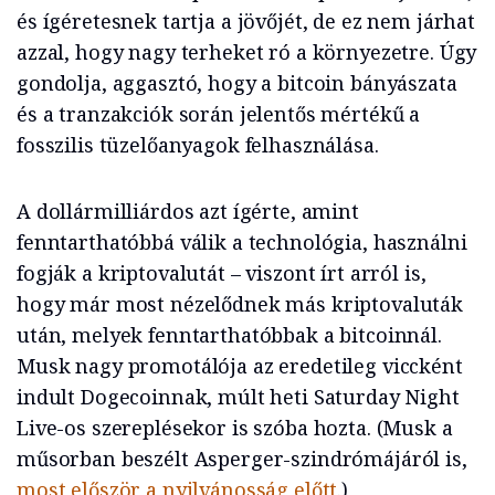
és ígéretesnek tartja a jövőjét, de ez nem járhat
azzal, hogy nagy terheket ró a környezetre. Úgy
gondolja, aggasztó, hogy a bitcoin bányászata
és a tranzakciók során jelentős mértékű a
fosszilis tüzelőanyagok felhasználása.
A dollármilliárdos azt ígérte, amint
fenntarthatóbbá válik a technológia, használni
fogják a kriptovalutát – viszont írt arról is,
hogy már most nézelődnek más kriptovaluták
után, melyek fenntarthatóbbak a bitcoinnál.
Musk nagy promotálója az eredetileg viccként
indult Dogecoinnak, múlt heti Saturday Night
Live-os szereplésekor is szóba hozta. (Musk a
műsorban beszélt Asperger-szindrómájáról is,
most először a nyilvánosság előtt
.)