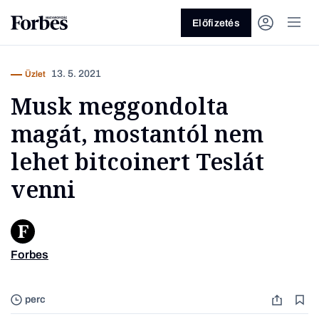
Előfizetés
13. 5. 2021
Üzlet
Musk meggondolta
magát, mostantól nem
lehet bitcoinert Teslát
venni
Vagy fedezze fel a következő
témákat
Üzlet
Pénz
Zöld
Legyél jobb!
Forbes
Elon Mu
perc