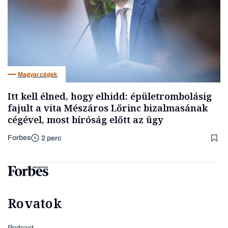
Magyar cégek
Itt kell élned, hogy elhidd: épületrombolásig
fajult a vita Mészáros Lőrinc bizalmasának
cégével, most bíróság előtt az ügy
Forbes
2 perc
Rovatok
Podcast