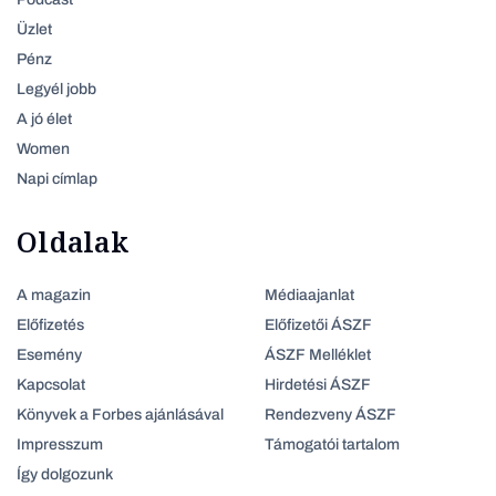
Üzlet
Pénz
Legyél jobb
A jó élet
Women
Napi címlap
Oldalak
A magazin
Médiaajanlat
Előfizetés
Előfizetői ÁSZF
Esemény
ÁSZF Melléklet
Kapcsolat
Hirdetési ÁSZF
Könyvek a Forbes ajánlásával
Rendezveny ÁSZF
Impresszum
Támogatói tartalom
Így dolgozunk