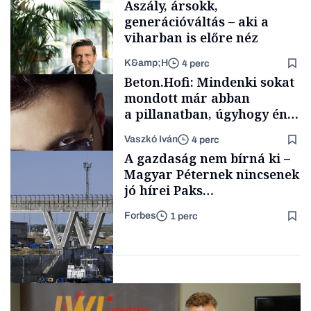
Aszály, ársokk,
generációváltás – aki a
viharban is előre néz
K&amp;H
4 perc
Családi
Beton.Hofi: Mindenki sokat
vállalkozások
mondott már abban
a pillanatban, úgyhogy én
a legsarkosabb
Vaszkó Iván
4 perc
gondolataimat akartam
TÁMOGATÓI
A gazdaság nem bírná ki –
TARTALOM
kimondani
Magyar Péternek nincsenek
jó hírei Paks
újraindításáról
Forbes
1 perc
Forbes-sztori
Energia