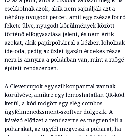
Ez az a pont, ahol a cikkből valószínűleg ki is
csekkolnak azok, akik nem sajnálják azt a
néhány nyugodt percet, amit egy csésze forró
fekete ülve, nyugodt körülmények között
történő elfogyasztása jelent, és nem értik
azokat, akik papírpohárral a kézben loholnak
ide-oda, pedig az üzlet igazán érdekes része
nem is annyira a pohárban van, mint a mögé
épített rendszerben.
A Clevercupok egy szilikonpánttal vannak
körülvéve, amikre egy lemoshatatlan QR-kód
kerül, a kód mögött egy elég combos
ügyfélmenedzsment-szoftver dolgozik. A
kávézó előfizet a rendszerre és megrendeli a
poharakat, az ügyfél megveszi a poharat, ha