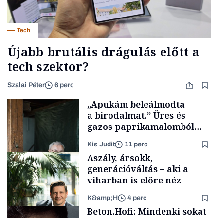
Tech
Újabb brutális drágulás előtt a
tech szektor?
Szalai Péter
6 perc
„Apukám beleálmodta
a birodalmat.” Üres és
gazos paprikamalomból
lett az igazi családi
Kis Judit
11 perc
fűszersztori
Aszály, ársokk,
generációváltás – aki a
viharban is előre néz
K&amp;H
4 perc
Családi
Beton.Hofi: Mindenki sokat
vállalkozások