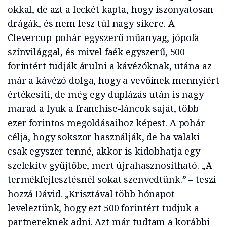
okkal, de azt a leckét kapta, hogy iszonyatosan
drágák, és nem lesz túl nagy sikere. A
Clevercup-pohár egyszerű műanyag, jópofa
színvilággal, és mivel faék egyszerű, 500
forintért tudják árulni a kávézóknak, utána az
már a kávézó dolga, hogy a vevőinek mennyiért
értékesíti, de még egy duplázás után is nagy
marad a lyuk a franchise-láncok saját, több
ezer forintos megoldásaihoz képest. A pohár
célja, hogy sokszor használják, de ha valaki
csak egyszer tenné, akkor is kidobhatja egy
szelekítv gyűjtőbe, mert újrahasznosítható. „A
termékfejlesztésnél sokat szenvedtünk.” – teszi
hozzá Dávid. „Krisztával több hónapot
leveleztünk, hogy ezt 500 forintért tudjuk a
partnereknek adni. Azt már tudtam a korábbi