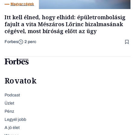
Magyar cégek
Itt kell élned, hogy elhidd: épületrombolásig
fajult a vita Mészáros Lőrinc bizalmasának
cégével, most bíróság előtt az ügy
Forbes
2 perc
Rovatok
Podcast
Üzlet
Pénz
Legyél jobb
A jó élet