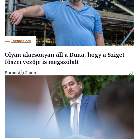
Társadalom
Olyan alacsonyan áll a Duna, hogy a Sziget
főszervezője is megszólalt
Forbes
2 perc