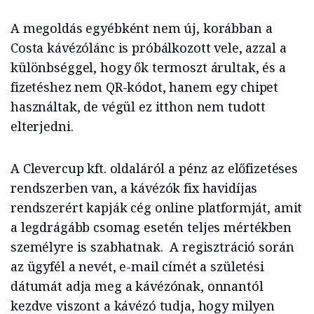
A megoldás egyébként nem új, korábban a
Costa kávézólánc is próbálkozott vele, azzal a
különbséggel, hogy ők termoszt árultak, és a
fizetéshez nem QR-kódot, hanem egy chipet
használtak, de végül ez itthon nem tudott
elterjedni.
A Clevercup kft. oldaláról a pénz az előfizetéses
rendszerben van, a kávézók fix havidíjas
rendszerért kapják cég online platformját, amit
a legdrágább csomag esetén teljes mértékben
személyre is szabhatnak. A regisztráció során
az ügyfél a nevét, e-mail címét a születési
dátumát adja meg a kávézónak, onnantól
kezdve viszont a kávézó tudja, hogy milyen