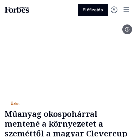
Előfizetés
Clev
Vagy fedezze fel a következő
témákat
Üzlet
Pénz
Zöld
Legyél jobb!
Üzlet
Műanyag okospohárral
mentené a környezetet a
szeméttől a magyar Clevercup