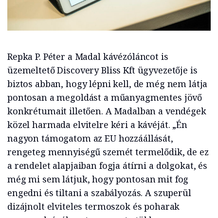
Repka P. Péter a Madal kávézóláncot is
üzemeltető Discovery Bliss Kft ügyvezetője is
biztos abban, hogy lépni kell, de még nem látja
pontosan a megoldást a műanyagmentes jövő
konkrétumait illetően. A Madalban a vendégek
közel harmada elvitelre kéri a kávéját. „Én
nagyon támogatom az EU hozzáállását,
rengeteg mennyiségű szemét termelődik, de ez
a rendelet alapjaiban fogja átírni a dolgokat, és
még mi sem látjuk, hogy pontosan mit fog
engedni és tiltani a szabályozás. A szuperül
dizájnolt elviteles termoszok és poharak