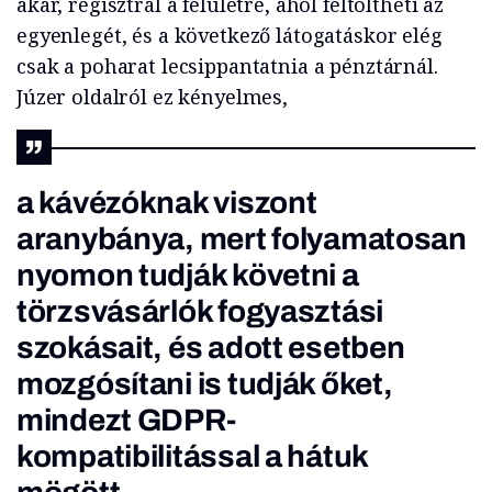
akar, regisztrál a felületre, ahol feltöltheti az
egyenlegét, és a következő látogatáskor elég
csak a poharat lecsippantatnia a pénztárnál.
Júzer oldalról ez kényelmes,
a kávézóknak viszont
aranybánya, mert folyamatosan
nyomon tudják követni a
törzsvásárlók fogyasztási
szokásait, és adott esetben
mozgósítani is tudják őket,
mindezt GDPR-
kompatibilitással a hátuk