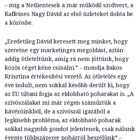
– míg a Netlientesek a már működő szoftvert, a
Kaffeines Nagy Dávid az első üzleteket dobta be
a közösbe.
„Eredetileg Dávid keresett meg minket, hogy
szeretne egy marketinges megoldást, aztán
addig ötleteltünk, amíg rá nem jöttünk, hogy
közös céget kéne csinálni.” – mondja Bakos
Krisztina értékesítési vezető. Az ötletelés egy
éve indult, nem sokkal később derült ki, hogy
az EU tiltani fogja az eldobható poharakat is. „A
szívószálakat mi már régen száműztük a
kávézóinkból, de a szívószál igazából a
legkisebb probléma, az eldobható poharak
sokkal nagyobb gondot jelentenek, csak nálunk
évente többszázezer pohárról beszélünk” –