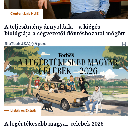
Content Lab HUB
A teljesítmény árnyoldala – a kiégés
biológiája a cégvezetői döntéshozatal mögött
BioTechUSA
4 perc
Listák és Extrák
A legértékesebb magyar celebek 2026