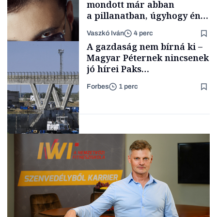
mondott már abban
a pillanatban, úgyhogy én
a legsarkosabb
Vaszkó Iván
4 perc
gondolataimat akartam
TÁMOGATÓI
A gazdaság nem bírná ki –
TARTALOM
kimondani
Magyar Péternek nincsenek
jó hírei Paks
újraindításáról
Forbes
1 perc
Forbes-sztori
Energia