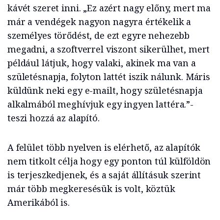
kávét szeret inni. „Ez azért nagy előny, mert ma
már a vendégek nagyon nagyra értékelik a
személyes törődést, de ezt egyre nehezebb
megadni, a szoftverrel viszont sikerülhet, mert
például látjuk, hogy valaki, akinek ma van a
születésnapja, folyton lattét iszik nálunk. Máris
küldünk neki egy e-mailt, hogy születésnapja
alkalmából meghívjuk egy ingyen lattéra.”-
teszi hozzá az alapító.
A felület több nyelven is elérhető, az alapítók
nem titkolt célja hogy egy ponton túl külföldön
is terjeszkedjenek, és a saját állításuk szerint
már több megkeresésük is volt, köztük
Amerikából is.