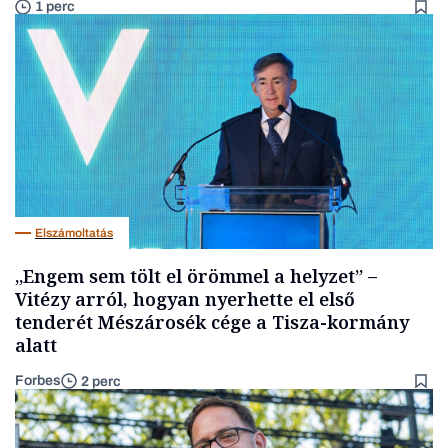
1 perc
Elszámoltatás
„Engem sem tölt el örömmel a helyzet” –
Vitézy arról, hogyan nyerhette el első
tenderét Mészárosék cége a Tisza-kormány
alatt
Forbes
2 perc