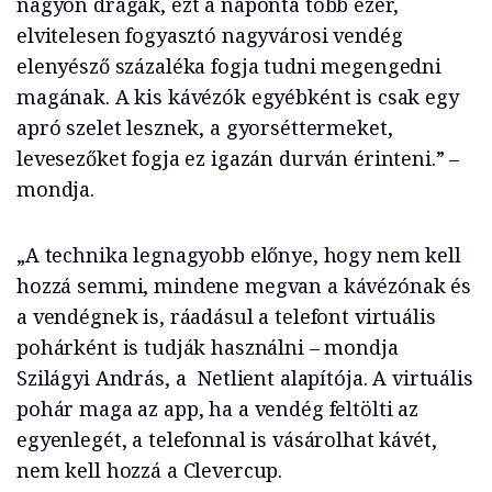
nagyon drágák, ezt a naponta több ezer,
elvitelesen fogyasztó nagyvárosi vendég
elenyésző százaléka fogja tudni megengedni
magának. A kis kávézók egyébként is csak egy
apró szelet lesznek, a gyorséttermeket,
levesezőket fogja ez igazán durván érinteni.” –
mondja.
„A technika legnagyobb előnye, hogy nem kell
hozzá semmi, mindene megvan a kávézónak és
a vendégnek is, ráadásul a telefont virtuális
pohárként is tudják használni – mondja
Szilágyi András, a Netlient alapítója. A virtuális
pohár maga az app, ha a vendég feltölti az
egyenlegét, a telefonnal is vásárolhat kávét,
nem kell hozzá a Clevercup.