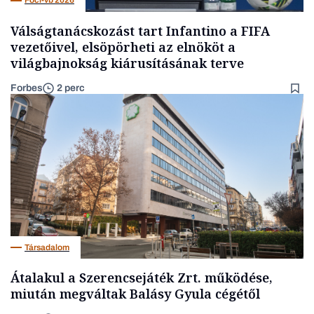
Foci-vb 2026
Válságtanácskozást tart Infantino a FIFA
vezetőivel, elsöpörheti az elnököt a
világbajnokság kiárusításának terve
Forbes
2 perc
Társadalom
Átalakul a Szerencsejáték Zrt. működése,
miután megváltak Balásy Gyula cégétől