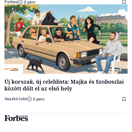
Forbes
2 perc
Lista
Új korszak, új celeblista: Majka és Szoboszlai
között dőlt el az első hely
Vaszkó Iván
5 perc