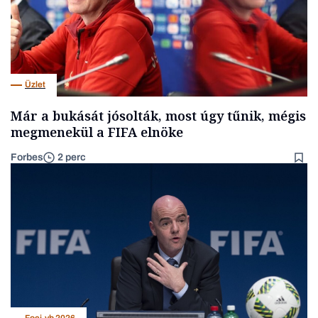
Üzlet
Már a bukását jósolták, most úgy tűnik, mégis
megmenekül a FIFA elnöke
Forbes
2 perc