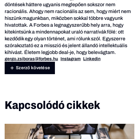
döntések háttere ugyanis meglepően sokszor nem
racionális. Ahogy nem racionális az sem, hogy miért nem
hiszünk magunkban, miközben sokkal többre vagyunk
hivatottak. A Forbes a legnagyszerűbb hely arra, hogy
kitekintsünk a mindennapokat uraló narratívák fölé: ott
kezdődik egy olyan történet, ami rólunk szól. Egyszerre
szórakoztató ez a misszió és jelent állandó intellektuális
kihívást. Életem legjobb deal-je, hogy belevágtam.
gergo.zsiboras@forbes.hu
Instagram
Linkedin
Szerző követése
Kapcsolódó cikkek