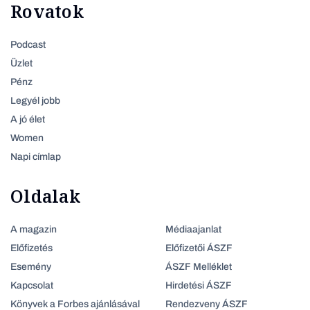
Rovatok
Podcast
Üzlet
Pénz
Legyél jobb
A jó élet
Women
Napi címlap
Oldalak
A magazin
Médiaajanlat
Előfizetés
Előfizetői ÁSZF
Esemény
ÁSZF Melléklet
Kapcsolat
Hirdetési ÁSZF
Könyvek a Forbes ajánlásával
Rendezveny ÁSZF