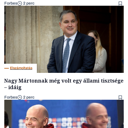
Forbes
2 perc
Elszámoltatás
Nagy Mártonnak még volt egy állami tisztsége
– idáig
Forbes
2 perc