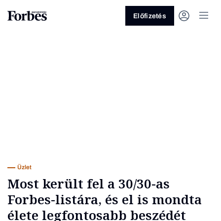
Előfizetés
Vagy fedezze fel a következő
témákat
Üzlet
Pénz
Zöld
Legyél jobb!
Üzlet
Most került fel a 30/30-as
Forbes-listára, és el is mondta
élete legfontosabb beszédét