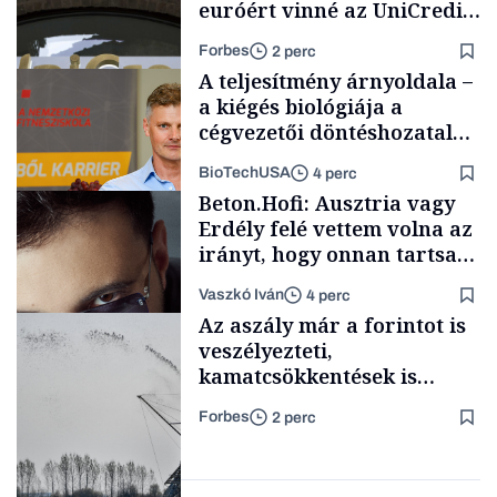
euróért vinné az UniCredit
az egyik legnagyobb német
Forbes
2 perc
bankot
A teljesítmény árnyoldala –
a kiégés biológiája a
cégvezetői döntéshozatal
mögött
BioTechUSA
4 perc
Bank
Beton.Hofi: Ausztria vagy
Erdély felé vettem volna az
irányt, hogy onnan tartsam
lélegeztetőgépen a magyar
Vaszkó Iván
4 perc
zenét
Content Lab HUB
Az aszály már a forintot is
veszélyezteti,
kamatcsökkentések is
elmaradhatnak
Forbes
2 perc
Forbes-sztori