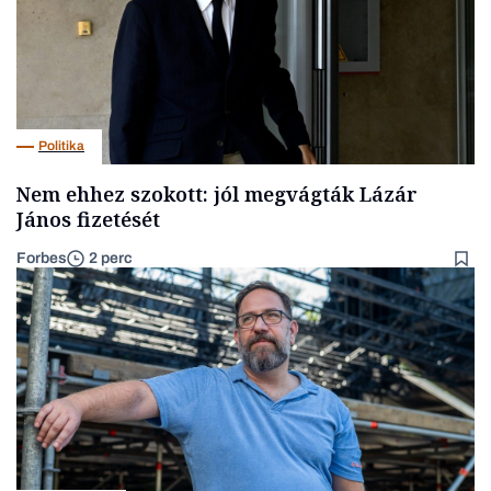
Politika
Nem ehhez szokott: jól megvágták Lázár
János fizetését
Forbes
2 perc