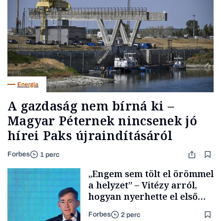
Energia
A gazdaság nem bírná ki –
Magyar Péternek nincsenek jó
hírei Paks újraindításáról
Forbes
1 perc
„Engem sem tölt el örömmel
a helyzet” – Vitézy arról,
hogyan nyerhette el első
tenderét Mészárosék cége a
Forbes
2 perc
Tisza-kormány alatt