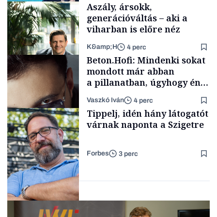
Aszály, ársokk,
generációváltás – aki a
viharban is előre néz
K&amp;H
4 perc
Elszámoltatás
Beton.Hofi: Mindenki sokat
mondott már abban
a pillanatban, úgyhogy én
a legsarkosabb
Vaszkó Iván
4 perc
gondolataimat akartam
TÁMOGATÓI
Tippelj, idén hány látogatót
TARTALOM
kimondani
várnak naponta a Szigetre
Forbes
3 perc
Forbes-sztori
Kultúra