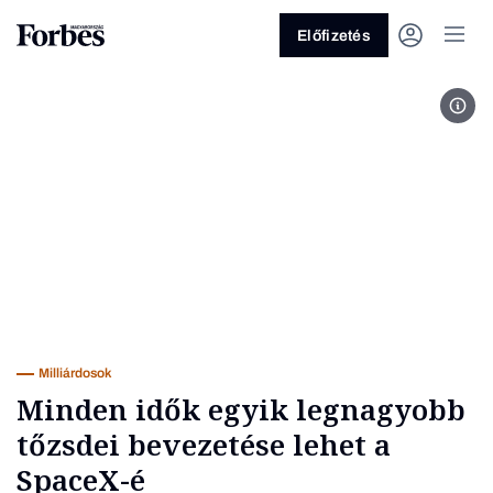
Előfizetés
MTI/
Vagy fedezze fel a következő
témákat
Üzlet
Pénz
Zöld
Legyél jobb!
Milliárdosok
Minden idők egyik legnagyobb
tőzsdei bevezetése lehet a
SpaceX-é