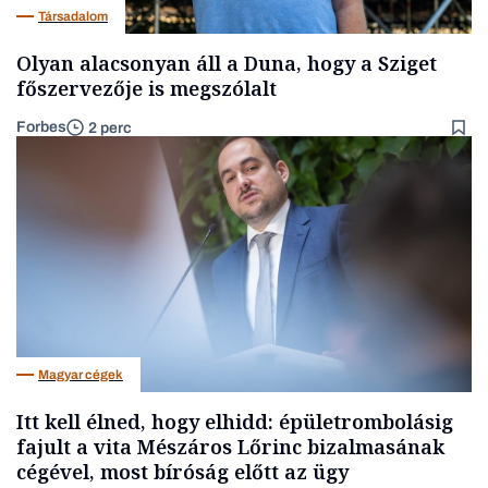
Társadalom
Olyan alacsonyan áll a Duna, hogy a Sziget
főszervezője is megszólalt
Forbes
2 perc
Magyar cégek
Itt kell élned, hogy elhidd: épületrombolásig
fajult a vita Mészáros Lőrinc bizalmasának
cégével, most bíróság előtt az ügy