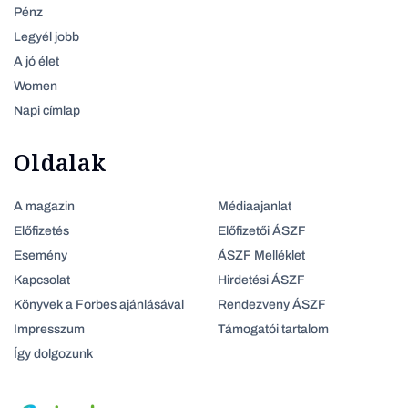
Pénz
Legyél jobb
A jó élet
Women
Napi címlap
Oldalak
A magazin
Médiaajanlat
Előfizetés
Előfizetői ÁSZF
Esemény
ÁSZF Melléklet
Kapcsolat
Hirdetési ÁSZF
Könyvek a Forbes ajánlásával
Rendezveny ÁSZF
Impresszum
Támogatói tartalom
Így dolgozunk