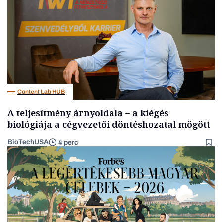
Content Lab HUB
A teljesítmény árnyoldala – a kiégés
biológiája a cégvezetői döntéshozatal mögött
BioTechUSA
4 perc