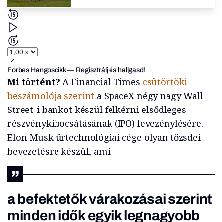
Forbes Hangoscikk
—
Regisztrálj és hallgasd!
Mi történt?
A Financial Times
csütörtöki
beszámolója szerint
a SpaceX négy nagy Wall
Street-i bankot készül felkérni elsődleges
részvénykibocsátásának (IPO) levezénylésére.
Elon Musk űrtechnológiai cége olyan tőzsdei
bevezetésre készül, ami
a befektetők várakozásai szerint
minden idők egyik legnagyobb