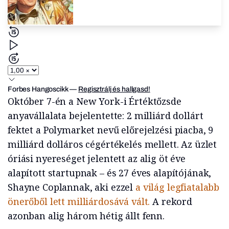
Forbes Hangoscikk
—
Regisztrálj és hallgasd!
Október 7-én a New York-i Értéktőzsde
anyavállalata bejelentette: 2 milliárd dollárt
fektet a Polymarket nevű előrejelzési piacba, 9
milliárd dolláros cégértékelés mellett. Az üzlet
óriási nyereséget jelentett az alig öt éve
alapított startupnak – és 27 éves alapítójának,
Shayne Coplannak, aki ezzel
a világ legfiatalabb
önerőből lett milliárdosává vált.
A rekord
azonban alig három hétig állt fenn.