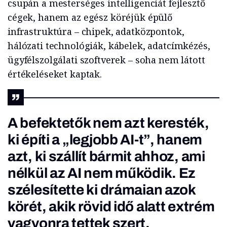
csupán a mesterséges intelligenciát fejlesztő
cégek, hanem az egész köréjük épülő
infrastruktúra – chipek, adatközpontok,
hálózati technológiák, kábelek, adatcímkézés,
ügyfélszolgálati szoftverek – soha nem látott
értékeléseket kaptak.
A befektetők nem azt keresték,
ki építi a „legjobb AI-t”, hanem
azt, ki szállít bármit ahhoz, ami
nélkül az AI nem működik. Ez
szélesítette ki drámaian azok
körét, akik rövid idő alatt extrém
vagyonra tettek szert.