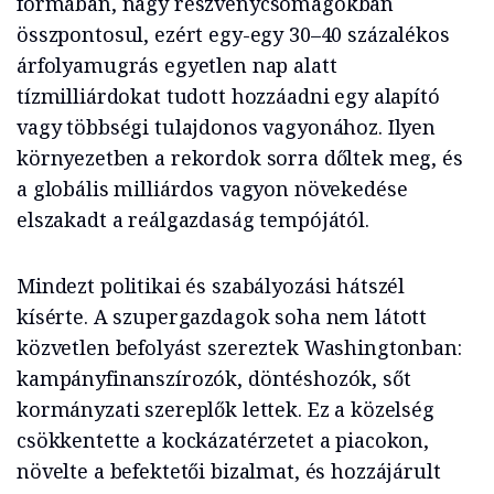
formában, nagy részvénycsomagokban
összpontosul, ezért egy-egy 30–40 százalékos
árfolyamugrás egyetlen nap alatt
tízmilliárdokat tudott hozzáadni egy alapító
vagy többségi tulajdonos vagyonához. Ilyen
környezetben a rekordok sorra dőltek meg, és
a globális milliárdos vagyon növekedése
elszakadt a reálgazdaság tempójától.
Mindezt politikai és szabályozási hátszél
kísérte. A szupergazdagok soha nem látott
közvetlen befolyást szereztek Washingtonban:
kampányfinanszírozók, döntéshozók, sőt
kormányzati szereplők lettek. Ez a közelség
csökkentette a kockázatérzetet a piacokon,
növelte a befektetői bizalmat, és hozzájárult