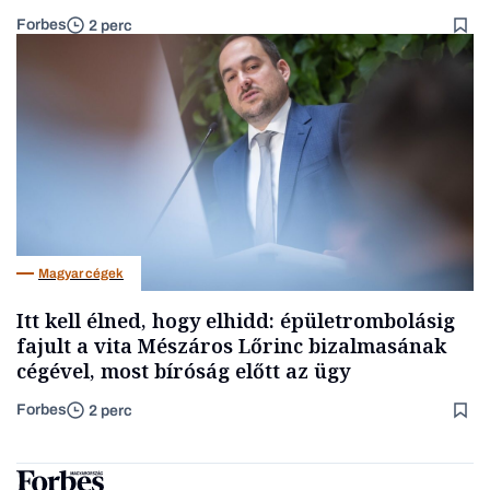
Forbes
2 perc
Magyar cégek
Itt kell élned, hogy elhidd: épületrombolásig
fajult a vita Mészáros Lőrinc bizalmasának
cégével, most bíróság előtt az ügy
Forbes
2 perc