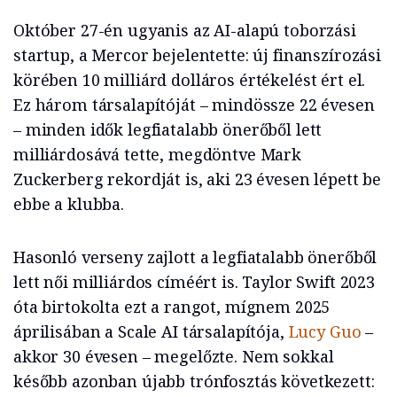
Október 27-én ugyanis az AI-alapú toborzási
startup, a Mercor bejelentette: új finanszírozási
körében 10 milliárd dolláros értékelést ért el.
Ez három társalapítóját – mindössze 22 évesen
– minden idők legfiatalabb önerőből lett
milliárdosává tette, megdöntve Mark
Zuckerberg rekordját is, aki 23 évesen lépett be
ebbe a klubba.
Hasonló verseny zajlott a legfiatalabb önerőből
lett női milliárdos címéért is. Taylor Swift 2023
óta birtokolta ezt a rangot, mígnem 2025
áprilisában a Scale AI társalapítója,
Lucy Guo
–
akkor 30 évesen – megelőzte. Nem sokkal
később azonban újabb trónfosztás következett: