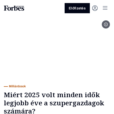
Előfizetés
Illu
Vagy fedezze fel a következő
témákat
Üzlet
Pénz
Zöld
Legyél jobb!
Milliárdosok
Miért 2025 volt minden idők
legjobb éve a szupergazdagok
számára?