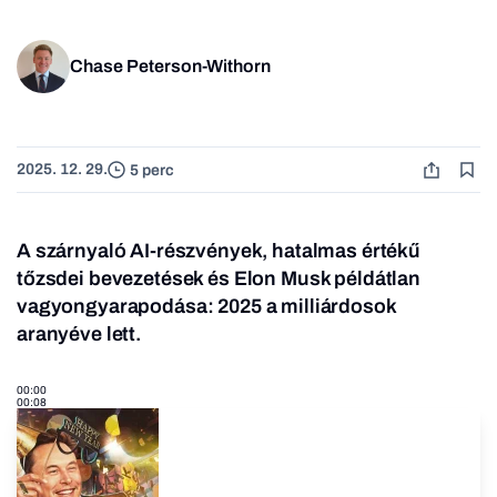
Chase Peterson-Withorn
2025. 12. 29.
5 perc
A szárnyaló AI-részvények, hatalmas értékű
tőzsdei bevezetések és Elon Musk példátlan
vagyongyarapodása: 2025 a milliárdosok
aranyéve lett.
00:00
00:08