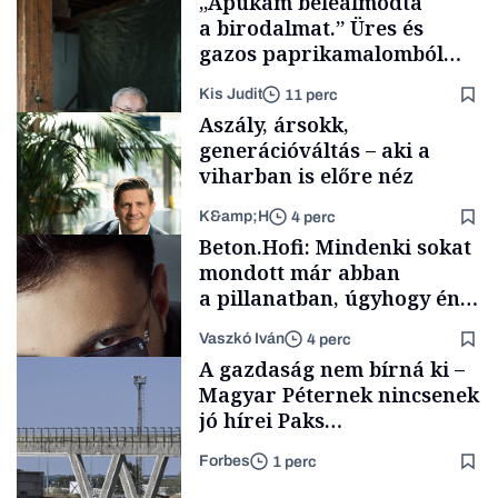
„Apukám beleálmodta
a birodalmat.” Üres és
gazos paprikamalomból
lett az igazi családi
Kis Judit
11 perc
fűszersztori
Aszály, ársokk,
generációváltás – aki a
viharban is előre néz
K&amp;H
4 perc
Családi
Beton.Hofi: Mindenki sokat
vállalkozások
mondott már abban
a pillanatban, úgyhogy én
a legsarkosabb
Vaszkó Iván
4 perc
gondolataimat akartam
TÁMOGATÓI
A gazdaság nem bírná ki –
TARTALOM
kimondani
Magyar Péternek nincsenek
jó hírei Paks
újraindításáról
Forbes
1 perc
Forbes-sztori