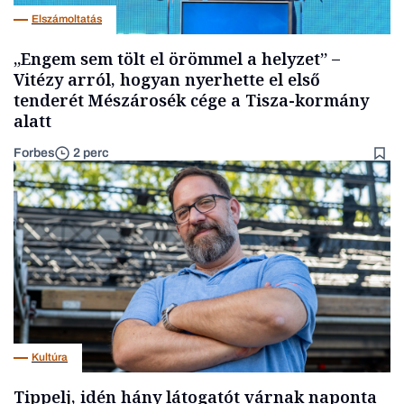
Elszámoltatás
„Engem sem tölt el örömmel a helyzet” –
Vitézy arról, hogyan nyerhette el első
tenderét Mészárosék cége a Tisza-kormány
alatt
Forbes
2 perc
Kultúra
Tippelj, idén hány látogatót várnak naponta