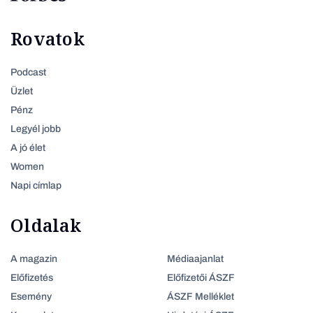
Rovatok
Podcast
Üzlet
Pénz
Legyél jobb
A jó élet
Women
Napi címlap
Oldalak
A magazin
Médiaajanlat
Előfizetés
Előfizetői ÁSZF
Esemény
ÁSZF Melléklet