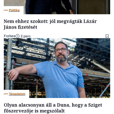
Politika
Nem ehhez szokott: jól megvágták Lázár
János fizetését
Forbes
2 perc
Társadalom
Olyan alacsonyan áll a Duna, hogy a Sziget
főszervezője is megszólalt