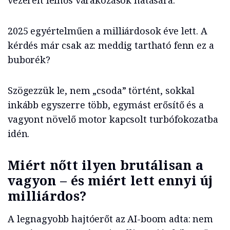
vezérelt felhős várakozások hatására.
2025 egyértelműen a milliárdosok éve lett. A
kérdés már csak az: meddig tartható fenn ez a
buborék?
Szögezzük le, nem „csoda” történt, sokkal
inkább egyszerre több, egymást erősítő és a
vagyont növelő motor kapcsolt turbófokozatba
idén.
Miért nőtt ilyen brutálisan a
vagyon – és miért lett ennyi új
milliárdos?
A legnagyobb hajtóerőt az AI-boom adta: nem