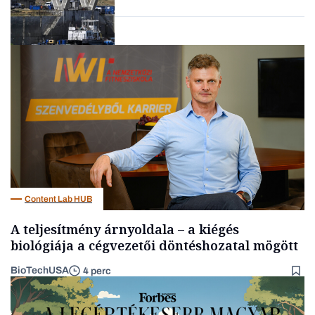
Energia
Content Lab HUB
A teljesítmény árnyoldala – a kiégés
biológiája a cégvezetői döntéshozatal mögött
BioTechUSA
4 perc