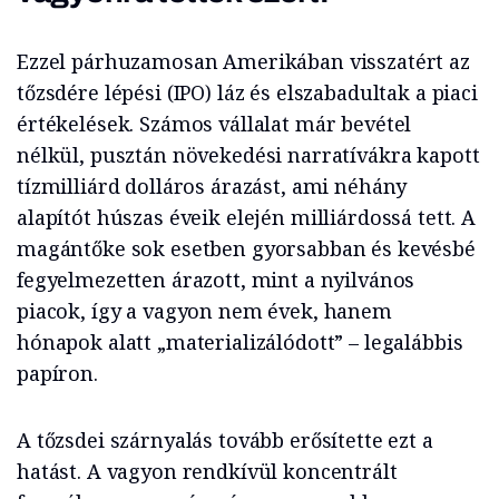
Ezzel párhuzamosan Amerikában visszatért az
tőzsdére lépési (IPO) láz és elszabadultak a piaci
értékelések. Számos vállalat már bevétel
nélkül, pusztán növekedési narratívákra kapott
tízmilliárd dolláros árazást, ami néhány
alapítót húszas éveik elején milliárdossá tett. A
magántőke sok esetben gyorsabban és kevésbé
fegyelmezetten árazott, mint a nyilvános
piacok, így a vagyon nem évek, hanem
hónapok alatt „materializálódott” – legalábbis
papíron.
A tőzsdei szárnyalás tovább erősítette ezt a
hatást. A vagyon rendkívül koncentrált