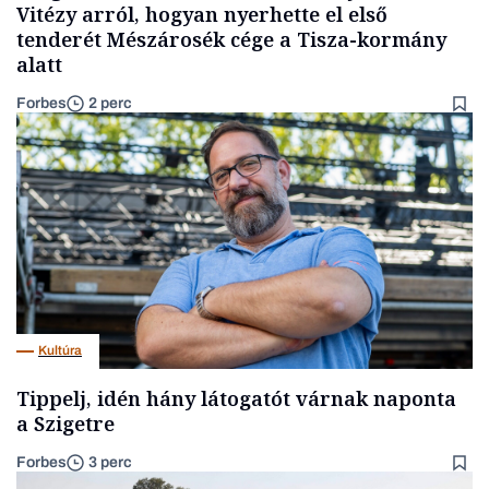
Vitézy arról, hogyan nyerhette el első
tenderét Mészárosék cége a Tisza-kormány
alatt
Forbes
2 perc
Kultúra
Tippelj, idén hány látogatót várnak naponta
a Szigetre
Forbes
3 perc