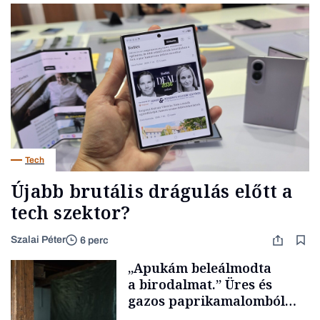
Tech
Újabb brutális drágulás előtt a
tech szektor?
Szalai Péter
6 perc
„Apukám beleálmodta
a birodalmat.” Üres és
gazos paprikamalomból
lett az igazi családi