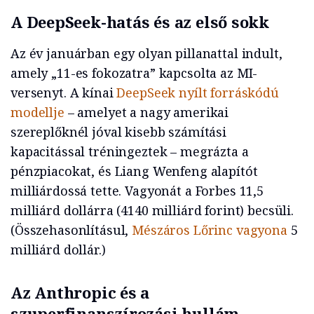
A DeepSeek-hatás és az első sokk
Az év januárban egy olyan pillanattal indult,
amely „11-es fokozatra” kapcsolta az MI-
versenyt. A kínai
DeepSeek nyílt forráskódú
modellje
– amelyet a nagy amerikai
szereplőknél jóval kisebb számítási
kapacitással tréningeztek – megrázta a
pénzpiacokat, és Liang Wenfeng alapítót
milliárdossá tette. Vagyonát a Forbes 11,5
milliárd dollárra (4140 milliárd forint) becsüli.
(Összehasonlításul,
Mészáros Lőrinc vagyona
5
milliárd dollár.)
Az Anthropic és a
szuperfinanszírozási hullám