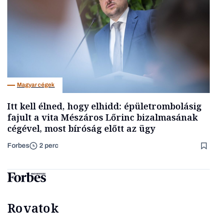
Magyar cégek
Itt kell élned, hogy elhidd: épületrombolásig
fajult a vita Mészáros Lőrinc bizalmasának
cégével, most bíróság előtt az ügy
Forbes
2 perc
Rovatok