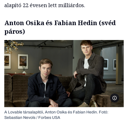
alapító 22 évesen lett milliárdos.
Anton Osika és Fabian Hedin
(svéd
páros)
Fotó: S
A Lovable társalapítói, Anton Osika és Fabian Hedin. Fotó:
Sebastian Nevols / Forbes USA