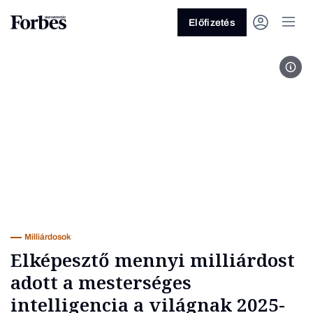
Előfizetés
Fotó
Vagy fedezze fel a következő
témákat
Üzlet
Pénz
Zöld
Legyél jobb!
Milliárdosok
Elképesztő mennyi milliárdost
adott a mesterséges
intelligencia a világnak 2025-