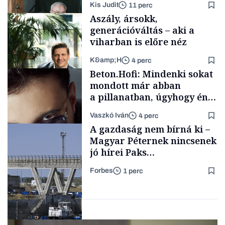
Kis Judit
11 perc
fűszersztori
Aszály, ársokk,
generációváltás – aki a
viharban is előre néz
K&amp;H
4 perc
Családi
Beton.Hofi: Mindenki sokat
vállalkozások
mondott már abban
a pillanatban, úgyhogy én
a legsarkosabb
Vaszkó Iván
4 perc
gondolataimat akartam
TÁMOGATÓI
A gazdaság nem bírná ki –
TARTALOM
kimondani
Magyar Péternek nincsenek
jó hírei Paks
újraindításáról
Forbes
1 perc
Forbes-sztori