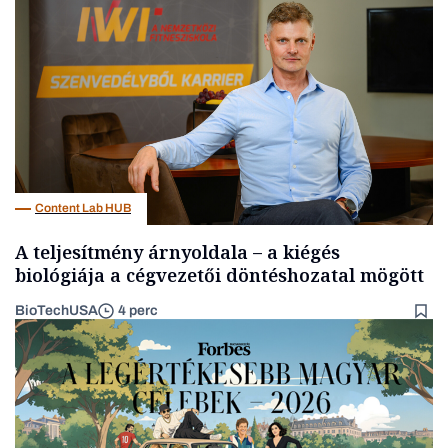
Energia
Content Lab HUB
A teljesítmény árnyoldala – a kiégés
biológiája a cégvezetői döntéshozatal mögött
BioTechUSA
4 perc