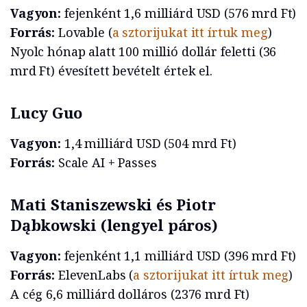
Vagyon:
fejenként 1,6 milliárd USD (576 mrd Ft)
Forrás:
Lovable (
a sztorijukat itt írtuk meg
)
Nyolc hónap alatt 100 millió dollár feletti (36
mrd Ft) évesített bevételt értek el.
Lucy Guo
Vagyon:
1,4 milliárd USD (504 mrd Ft)
Forrás:
Scale AI + Passes
Mati Staniszewski és Piotr
Dąbkowski
(lengyel páros)
Vagyon:
fejenként 1,1 milliárd USD (396 mrd Ft)
Forrás:
ElevenLabs (
a sztorijukat itt írtuk meg
)
A cég 6,6 milliárd dolláros (2376 mrd Ft)