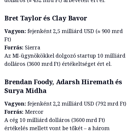
dolláros (≈ 432 mrd Ft) árbevételt ért el.
Bret Taylor és Clay Bavor
Vagyon:
fejenként 2,5 milliárd USD (≈ 900 mrd
Ft)
Forrás:
Sierra
Az MI-ügynökökkel dolgozó startup 10 milliárd
dolláros (3600 mrd Ft) értékeltséget ért el.
Brendan Foody, Adarsh Hiremath és
Surya Midha
Vagyon:
fejenként 2,2 milliárd USD (792 mrd Ft)
Forrás:
Mercor
A cég 10 milliárd dolláros (3600 mrd Ft)
értékelés mellett vont be tőkét – a három