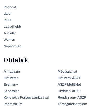
Podcast
Üzlet
Pénz
Legyél jobb
A jó élet
Women
Napi címlap
Oldalak
A magazin
Médiaajanlat
Előfizetés
Előfizetői ÁSZF
Esemény
ÁSZF Melléklet
Kapcsolat
Hirdetési ÁSZF
Könyvek a Forbes ajánlásával
Rendezveny ÁSZF
Impresszum
Támogatói tartalom