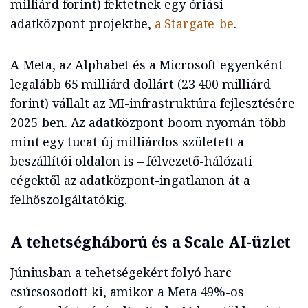
milliárd forint) fektetnek egy óriási
adatközpont-projektbe,
a Stargate-be
.
A Meta, az Alphabet és a Microsoft egyenként
legalább 65 milliárd dollárt (23 400 milliárd
forint) vállalt az MI-infrastruktúra fejlesztésére
2025-ben. Az adatközpont-boom nyomán több
mint egy tucat új milliárdos született a
beszállítói oldalon is – félvezető-hálózati
cégektől az adatközpont-ingatlanon át a
felhőszolgáltatókig.
A tehetségháború és a Scale AI-üzlet
Júniusban a tehetségekért folyó harc
csúcsosodott ki, amikor a Meta 49%-os