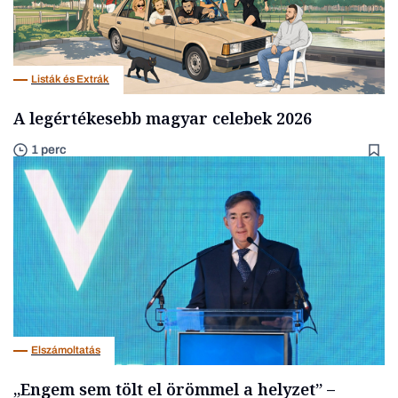
Listák és Extrák
A legértékesebb magyar celebek 2026
1 perc
Elszámoltatás
„Engem sem tölt el örömmel a helyzet” –