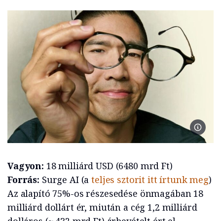
Fotó: G
Vagyon:
18 milliárd USD (6480 mrd Ft)
Forrás:
Surge AI (a
teljes sztorit itt írtunk meg
)
Az alapító 75%-os részesedése önmagában 18
milliárd dollárt ér, miután a cég 1,2 milliárd