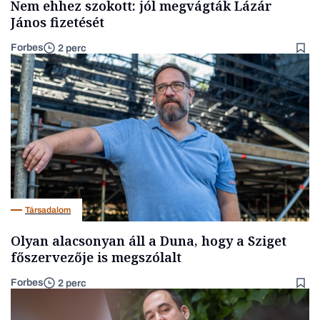
Nem ehhez szokott: jól megvágták Lázár
János fizetését
Forbes
2 perc
Társadalom
Olyan alacsonyan áll a Duna, hogy a Sziget
főszervezője is megszólalt
Forbes
2 perc