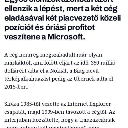
ellenzik a lépést, mert a két cég
eladásával két piacvezető közeli
pozíciót és óriási profitot
veszítene a Microsoft.
A cég nemrég megszabadult már olyan
márkáktól, ami fölött eljárt az idő: 350 millió
dollárért adta el a Nokiát, a Bing nevű
térképalkalmazást pedig az Ubernek adta el
2015-ben.
Slivka 1985-től vezette az Internet Explorer
csapatát, majd 1999-ben távozott a cégtől. Az
interjúban hozzátette, hogy a tranzakciónak
„nem holnap kell megtörténnie”, nem