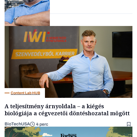
Forbes-sztori
Kultúra
Content Lab HUB
A teljesítmény árnyoldala – a kiégés
biológiája a cégvezetői döntéshozatal mögött
BioTechUSA
4 perc