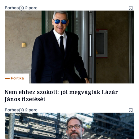
Forbes
2 perc
Politika
Nem ehhez szokott: jól megvágták Lázár
János fizetését
Forbes
2 perc