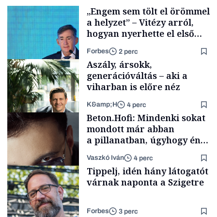
„Engem sem tölt el örömmel
a helyzet” – Vitézy arról,
hogyan nyerhette el első
tenderét Mészárosék cége a
Forbes
2 perc
Tisza-kormány alatt
Aszály, ársokk,
generációváltás – aki a
viharban is előre néz
K&amp;H
4 perc
Elszámoltatás
Beton.Hofi: Mindenki sokat
mondott már abban
a pillanatban, úgyhogy én
a legsarkosabb
Vaszkó Iván
4 perc
gondolataimat akartam
TÁMOGATÓI
Tippelj, idén hány látogatót
TARTALOM
kimondani
várnak naponta a Szigetre
Forbes
3 perc