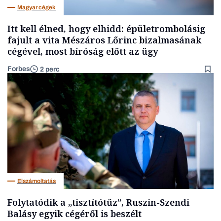
Magyar cégek
Itt kell élned, hogy elhidd: épületrombolásig
fajult a vita Mészáros Lőrinc bizalmasának
cégével, most bíróság előtt az ügy
Forbes
2 perc
Elszámoltatás
Folytatódik a „tisztítótűz”, Ruszin-Szendi
Balásy egyik cégéről is beszélt