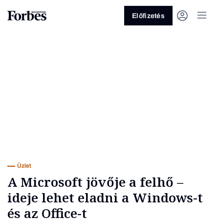
Előfizetés
Vagy fedezze fel a következő
témákat
Üzlet
Pénz
Zöld
Legyél jobb!
Üzlet
A Microsoft jövője a felhő –
ideje lehet eladni a Windows-t
és az Office-t