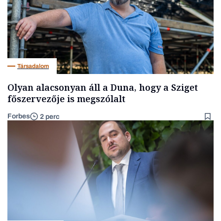
Társadalom
Olyan alacsonyan áll a Duna, hogy a Sziget
főszervezője is megszólalt
Forbes
2 perc