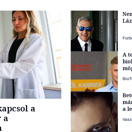
Nem
Láz
Forb
A t
bio
mög
Bio
Bet
Politika
már
apcsol a
a l
aka
 a
Vasz
n