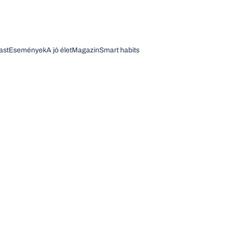
ast
Események
A jó élet
Magazin
Smart habits
Vagy fedezze fel a következő témákat
Üzlet
Pénz
Zöld
Legyél jobb!