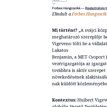
Forbes Hangoscikk
—
Regisztrálj és 
Elindult a
Forbes Hangoscik
Mi történt?
„A svájci köz
meghatározó szereplője bej
Vigeveno tölti be a vállala
Lakatos
Benjamin, a MET Csoport i
vezérigazgatója az igazga
továbbra is aktív szerepet 
növekedésének alakításába
nak küldött közleményébe
Kontextus:
Huibert Vigeve
globális Vezető Testületé