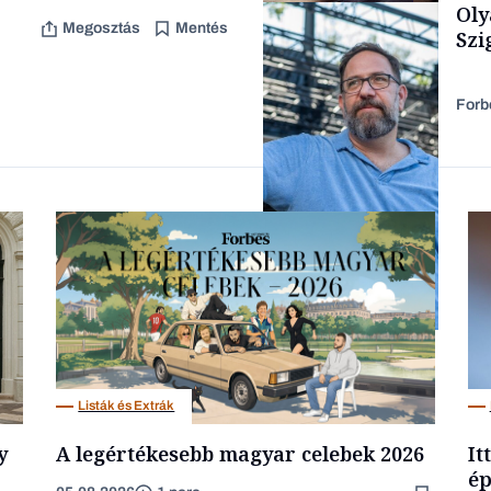
Oly
Content Lab HUB
Megosztás
Mentés
Szi
Forb
Forbes-sztori
Társadalom
Listák és Extrák
y
A legértékesebb magyar celebek 2026
It
ép