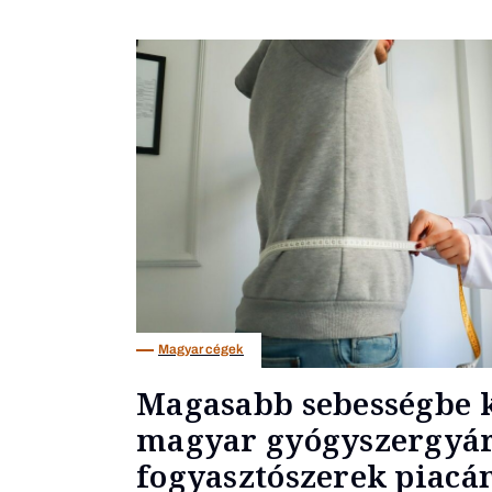
Magyar cégek
Magasabb sebességbe k
magyar gyógyszergyár
fogyasztószerek piacá