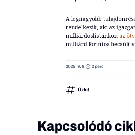
A legnagyobb tulajdonréss
rendelkezik, aki az igazg
milliárdoslistánkon
az öt
milliárd forintos becsült 
2025. 9. 8.
2 perc
Üzlet
Kapcsolódó cik