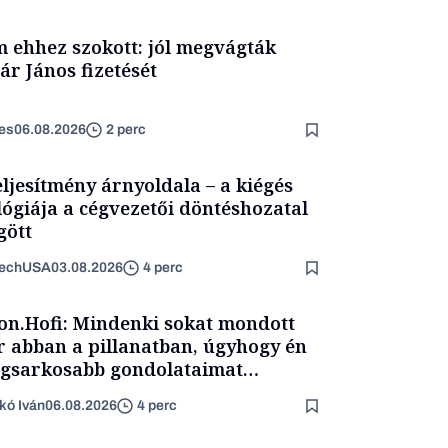
 ehhez szokott: jól megvágták
ár János fizetését
es
06.08.2026
2 perc
eljesítmény árnyoldala – a kiégés
lógiája a cégvezetői döntéshozatal
ött
TechUSA
03.08.2026
4 perc
on.Hofi: Mindenki sokat mondott
 abban a pillanatban, úgyhogy én
egsarkosabb gondolataimat
rtam kimondani
kó Iván
06.08.2026
4 perc