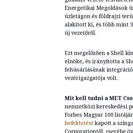
Energetikai Megoldások üz
üzletágon és földrajzi ter
alakított ki, és több mint 3
új vezetőről.
Ezt megelőzően a Shell kín
elnöke, és irányította a S
felvásárlásának integráci
vezérigazgatója volt.
Mit kell tudni a MET Cs
nemzetközi kereskedési po
Forbes Magyar 100 listájá
befektetést
kapott a szing
Corporationtől, cserébe övé