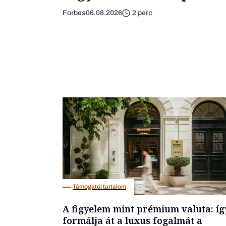
Forbes
06.08.2026
2 perc
Támogatói tartalom
A figyelem mint prémium valuta: íg
formálja át a luxus fogalmát a