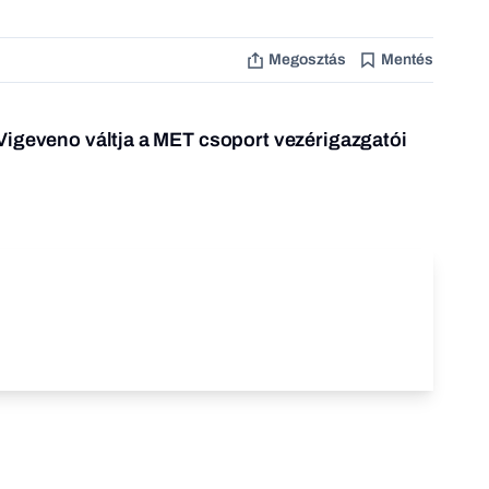
Megosztás
Mentés
Vigeveno váltja a MET csoport vezérigazgatói