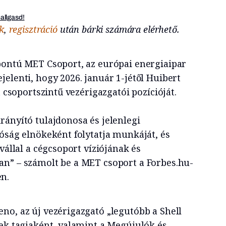
hallgasd!
k
,
regisztráció
után bárki számára elérhető.
pontú MET Csoport, az európai energiaipar
elenti, hogy 2026. január 1-jétől Huibert
t csoportszintű vezérigazgatói pozícióját.
rányító tulajdonosa és jelenlegi
tóság elnökeként folytatja munkáját, és
vállal a cégcsoport víziójának és
n” – számolt be a MET csoport a Forbes.hu-
n.
no, az új vezérigazgató „legutóbb a Shell
nek tagjaként, valamint a Megújulók és