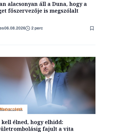
an alacsonyan áll a Duna, hogy a
get főszervezője is megszólalt
es
06.08.2026
2 perc
Magyar cégek
t kell élned, hogy elhidd:
ületrombolásig fajult a vita