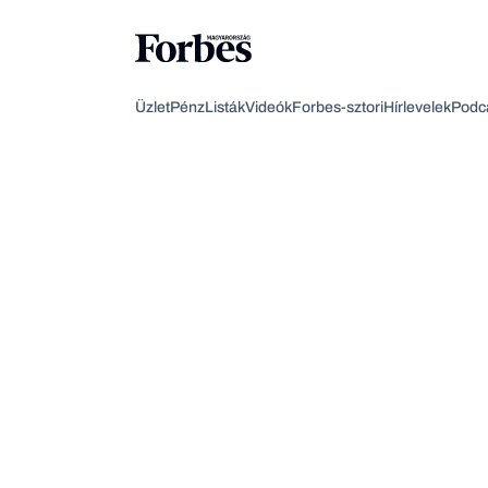
Üzlet
Pénz
Listák
Videók
Forbes-sztori
Hírlevelek
Podc