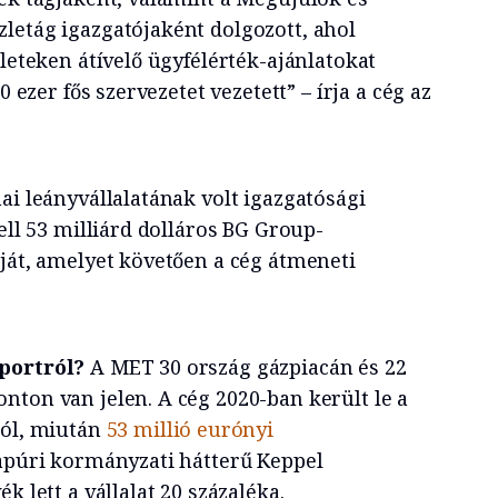
letág igazgatójaként dolgozott, ahol
ületeken átívelő ügyfélérték-ajánlatokat
0 ezer fős szervezetet vezetett” – írja a cég az
ai leányvállalatának volt igazgatósági
hell 53 milliárd dolláros BG Group-
óját, amelyet követően a cég átmeneti
oportról?
A MET 30 ország gázpiacán és 22
nton van jelen. A cég 2020-ban került le a
ról, miután
53 millió eurónyi
apúri kormányzati hátterű Keppel
k lett a vállalat 20 százaléka.