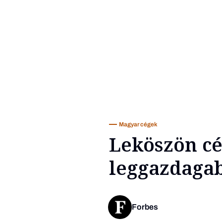
Magyar cégek
Leköszön cé
leggazdaga
Forbes