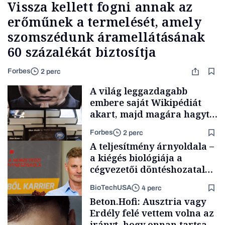
Vissza kellett fogni annak az
erőműnek a termelését, amely
szomszédunk áramellátásának
60 százalékát biztosítja
Forbes
2 perc
A világ leggazdagabb
embere saját Wikipédiát
akart, majd magára hagyta.
Most milliók olvasnak
Forbes
2 perc
ellenőrizetlen
A teljesítmény árnyoldala –
információkat
a kiégés biológiája a
cégvezetői döntéshozatal
mögött
BioTechUSA
4 perc
Milliárdosok
Beton.Hofi: Ausztria vagy
Erdély felé vettem volna az
irányt, hogy onnan tartsam