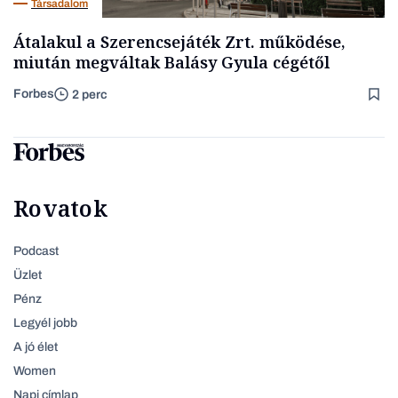
Társadalom
Átalakul a Szerencsejáték Zrt. működése,
miután megváltak Balásy Gyula cégétől
Forbes
2 perc
Rovatok
Podcast
Üzlet
Pénz
Legyél jobb
A jó élet
Women
Napi címlap