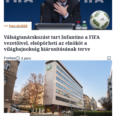
Foci-vb 2026
Válságtanácskozást tart Infantino a FIFA
vezetőivel, elsöpörheti az elnököt a
világbajnokság kiárusításának terve
Forbes
2 perc