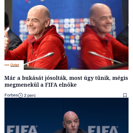
Üzlet
Már a bukását jósolták, most úgy tűnik, mégis
megmenekül a FIFA elnöke
Forbes
2 perc