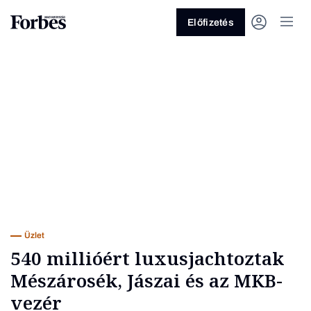
Előfizetés
Vagy fedezze fel a következő
témákat
Üzlet
Pénz
Zöld
Legyél jobb!
Üzlet
540 millióért luxusjachtoztak
Mészárosék, Jászai és az MKB-
vezér