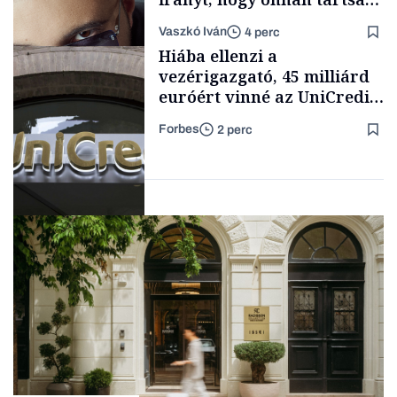
lélegeztetőgépen a magyar
Vaszkó Iván
4 perc
zenét
Content Lab HUB
Hiába ellenzi a
vezérigazgató, 45 milliárd
euróért vinné az UniCredit
az egyik legnagyobb német
Forbes
2 perc
bankot
Forbes-sztori
Bank