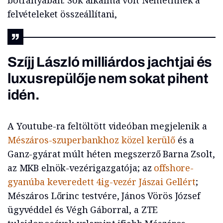
botrányában. Sok alkalma volt Némethnek a
felvételeket összeállítani,
Szíjj László milliárdos jachtjai és
luxusrepülője nem sokat pihent
idén.
A Youtube-ra feltöltött videóban megjelenik a
Mészáros-szuperbankhoz közel kerülő
és a
Ganz-gyárat múlt héten megszerző Barna Zsolt,
az MKB elnök-vezérigazgatója; az
offshore-
gyanúba keveredett 4ig-vezér Jászai Gellért
;
Mészáros Lőrinc testvére, János Vörös József
ügyvéddel és Végh Gáborral, a ZTE