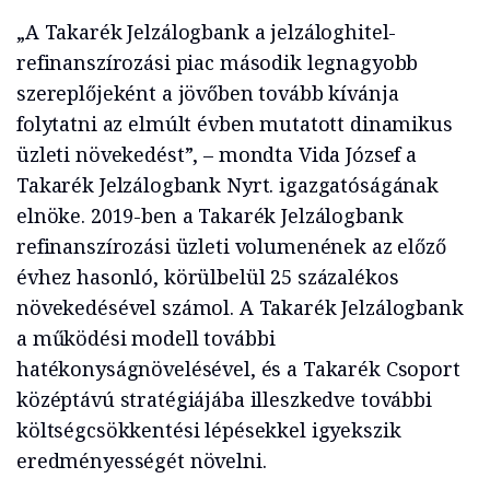
„A Takarék Jelzálogbank a jelzáloghitel-
refinanszírozási piac második legnagyobb
szereplőjeként a jövőben tovább kívánja
folytatni az elmúlt évben mutatott dinamikus
üzleti növekedést”, – mondta Vida József a
Takarék Jelzálogbank Nyrt. igazgatóságának
elnöke. 2019-ben a Takarék Jelzálogbank
refinanszírozási üzleti volumenének az előző
évhez hasonló, körülbelül 25 százalékos
növekedésével számol. A Takarék Jelzálogbank
a működési modell további
hatékonyságnövelésével, és a Takarék Csoport
középtávú stratégiájába illeszkedve további
költségcsökkentési lépésekkel igyekszik
eredményességét növelni.