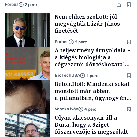
Forbes
2 perc
Nem ehhez szokott: jól
megvágták Lázár János
fizetését
Forbes
2 perc
A teljesítmény árnyoldala –
a kiégés biológiája a
cégvezetői döntéshozatal
mögött
BioTechUSA
4 perc
Politika
Beton.Hofi: Mindenki sokat
mondott már abban
a pillanatban, úgyhogy én
a legsarkosabb
Vaszkó Iván
4 perc
gondolataimat akartam
Content Lab HUB
Olyan alacsonyan áll a
kimondani
Duna, hogy a Sziget
főszervezője is megszólalt