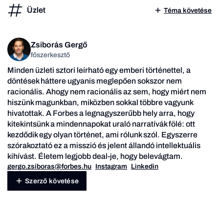
Üzlet
Téma követése
Zsiborás Gergő
főszerkesztő
Minden üzleti sztori leírható egy emberi történettel, a
döntések háttere ugyanis meglepően sokszor nem
racionális. Ahogy nem racionális az sem, hogy miért nem
hiszünk magunkban, miközben sokkal többre vagyunk
hivatottak. A Forbes a legnagyszerűbb hely arra, hogy
kitekintsünk a mindennapokat uraló narratívák fölé: ott
kezdődik egy olyan történet, ami rólunk szól. Egyszerre
szórakoztató ez a misszió és jelent állandó intellektuális
kihívást. Életem legjobb deal-je, hogy belevágtam.
gergo.zsiboras@forbes.hu
Instagram
Linkedin
Szerző követése