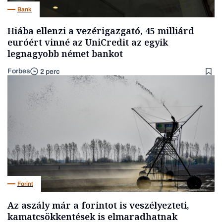
Bank
Hiába ellenzi a vezérigazgató, 45 milliárd
euróért vinné az UniCredit az egyik
legnagyobb német bankot
Forbes
2 perc
Forint
Az aszály már a forintot is veszélyezteti,
kamatcsökkentések is elmaradhatnak