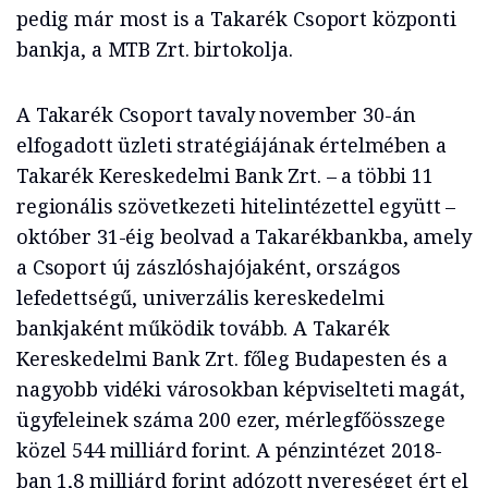
pedig már most is a Takarék Csoport központi
bankja, a MTB Zrt. birtokolja.
A Takarék Csoport tavaly november 30-án
elfogadott üzleti stratégiájának értelmében a
Takarék Kereskedelmi Bank Zrt. – a többi 11
regionális szövetkezeti hitelintézettel együtt –
október 31-éig beolvad a Takarékbankba, amely
a Csoport új zászlóshajójaként, országos
lefedettségű, univerzális kereskedelmi
bankjaként működik tovább. A Takarék
Kereskedelmi Bank Zrt. főleg Budapesten és a
nagyobb vidéki városokban képviselteti magát,
ügyfeleinek száma 200 ezer, mérlegfőösszege
közel 544 milliárd forint. A pénzintézet 2018-
ban 1,8 milliárd forint adózott nyereséget ért el