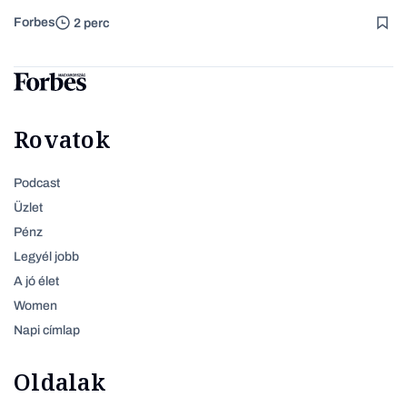
Forbes
2 perc
Rovatok
Podcast
Üzlet
Pénz
Legyél jobb
A jó élet
Women
Napi címlap
Oldalak