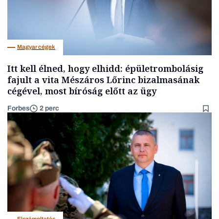
Magyar cégek
Itt kell élned, hogy elhidd: épületrombolásig
fajult a vita Mészáros Lőrinc bizalmasának
cégével, most bíróság előtt az ügy
Forbes
2 perc