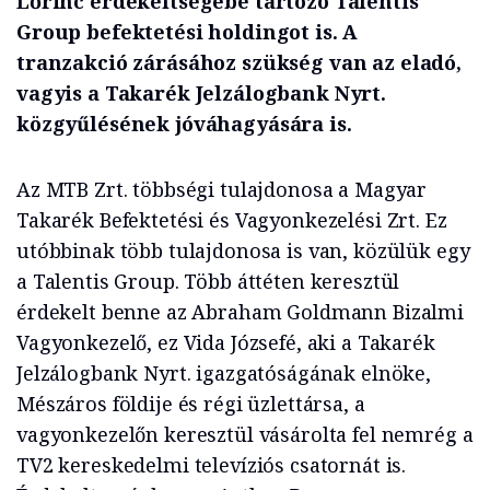
Lőrinc érdekeltségébe tartozó Talentis
Group befektetési holdingot is. A
tranzakció zárásához szükség van az eladó,
vagyis a Takarék Jelzálogbank Nyrt.
közgyűlésének jóváhagyására is.
Az MTB Zrt. többségi tulajdonosa a Magyar
Takarék Befektetési és Vagyonkezelési Zrt. Ez
utóbbinak több tulajdonosa is van, közülük egy
a Talentis Group. Több áttéten keresztül
érdekelt benne az Abraham Goldmann Bizalmi
Vagyonkezelő, ez Vida Józsefé, aki a Takarék
Jelzálogbank Nyrt. igazgatóságának elnöke,
Mészáros földije és régi üzlettársa, a
vagyonkezelőn keresztül vásárolta fel nemrég a
TV2 kereskedelmi televíziós csatornát is.