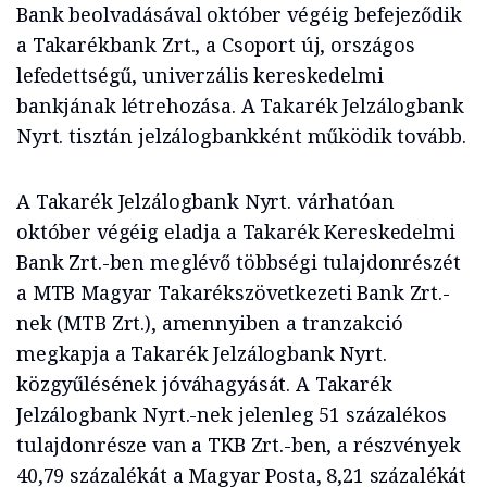
Bank beolvadásával október végéig befejeződik
a Takarékbank Zrt., a Csoport új, országos
lefedettségű, univerzális kereskedelmi
bankjának létrehozása. A Takarék Jelzálogbank
Nyrt. tisztán jelzálogbankként működik tovább.
A Takarék Jelzálogbank Nyrt. várhatóan
október végéig eladja a Takarék Kereskedelmi
Bank Zrt.-ben meglévő többségi tulajdonrészét
a MTB Magyar Takarékszövetkezeti Bank Zrt.-
nek (MTB Zrt.), amennyiben a tranzakció
megkapja a Takarék Jelzálogbank Nyrt.
közgyűlésének jóváhagyását. A Takarék
Jelzálogbank Nyrt.-nek jelenleg 51 százalékos
tulajdonrésze van a TKB Zrt.-ben, a részvények
40,79 százalékát a Magyar Posta, 8,21 százalékát