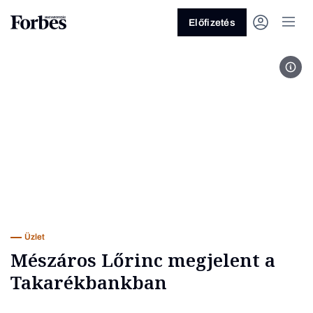
Előfizetés
Fotó
Vagy fedezze fel a következő
témákat
Üzlet
Pénz
Zöld
Legyél jobb!
Üzlet
Mészáros Lőrinc megjelent a
Takarékbankban