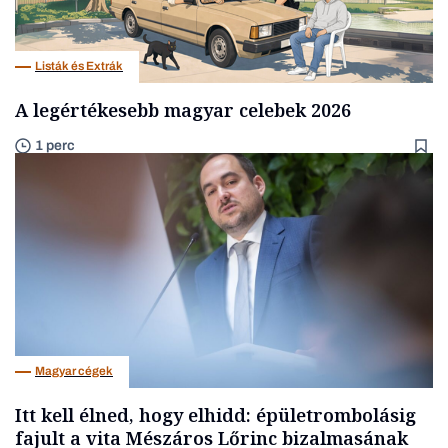
Listák és Extrák
A legértékesebb magyar celebek 2026
1 perc
Magyar cégek
Itt kell élned, hogy elhidd: épületrombolásig
fajult a vita Mészáros Lőrinc bizalmasának