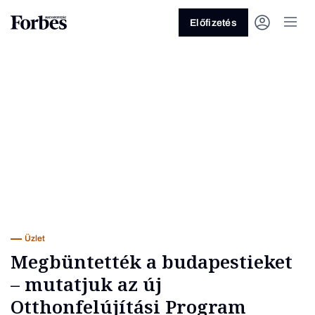
Előfizetés
Vagy fedezze fel a következő
témákat
Üzlet
Pénz
Zöld
Legyél jobb!
Üzlet
Megbüntették a budapestieket
– mutatjuk az új
Otthonfelújítási Program