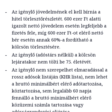
Az igénylő jövedelmének el kell bírnia a
hitel törlesztőrészletét. 600 ezer Ft alatti
igazolt nettó jövedelem esetén legfeljebb a
fizetés fele, míg 600 ezer Ft-ot elérő nettó
bér esetén annak 60%-a fordítható a
kölcsön törlesztésére.
Az igénylő (adóstárs nélkül) a kölcsön
lejáratakor nem tölti be 75. életévét.
Az igénylő nem szerepelhet elmaradással a
rossz adósok listáján (KHR lista), nem lehet
a bruttó minimálbért elérő adótartozása,
köztartozása, sem legalább 60 napja
fennálló a bruttó minimálbért elérő
közüzemi számla tartozása vagy
adósságrendezési eljárása.