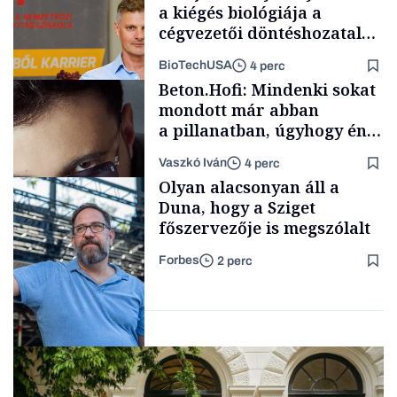
a kiégés biológiája a
cégvezetői döntéshozatal
mögött
BioTechUSA
4 perc
Politika
Beton.Hofi: Mindenki sokat
mondott már abban
a pillanatban, úgyhogy én
a legsarkosabb
Vaszkó Iván
4 perc
gondolataimat akartam
Content Lab HUB
Olyan alacsonyan áll a
kimondani
Duna, hogy a Sziget
főszervezője is megszólalt
Forbes
2 perc
Forbes-sztori
Társadalom