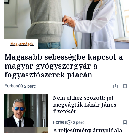
Magyar cégek
Magasabb sebességbe kapcsol a
magyar gyógyszergyár a
fogyasztószerek piacán
Forbes
2 perc
Nem ehhez szokott: jól
megvágták Lázár János
fizetését
Forbes
2 perc
A teljesítmény árnyoldala –