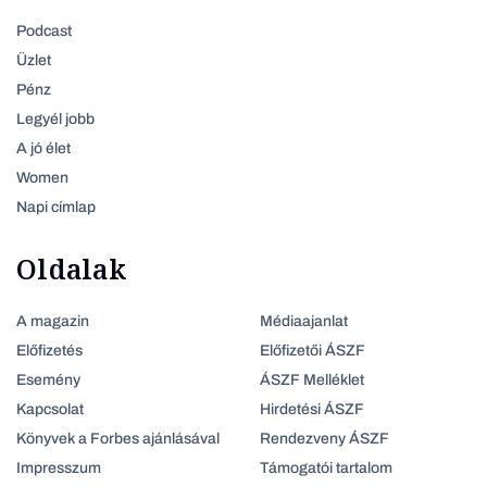
Podcast
Üzlet
Pénz
Legyél jobb
A jó élet
Women
Napi címlap
Oldalak
A magazin
Médiaajanlat
Előfizetés
Előfizetői ÁSZF
Esemény
ÁSZF Melléklet
Kapcsolat
Hirdetési ÁSZF
Könyvek a Forbes ajánlásával
Rendezveny ÁSZF
Impresszum
Támogatói tartalom