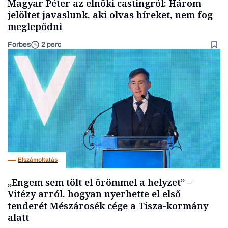
Magyar Péter az elnöki castingról: Három
jelöltet javaslunk, aki olvas híreket, nem fog
meglepődni
Forbes
2 perc
Elszámoltatás
„Engem sem tölt el örömmel a helyzet” –
Vitézy arról, hogyan nyerhette el első
tenderét Mészárosék cége a Tisza-kormány
alatt