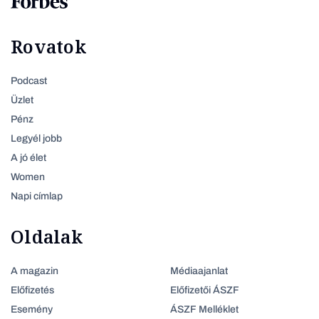
Rovatok
Podcast
Üzlet
Pénz
Legyél jobb
A jó élet
Women
Napi címlap
Oldalak
A magazin
Médiaajanlat
Előfizetés
Előfizetői ÁSZF
Esemény
ÁSZF Melléklet