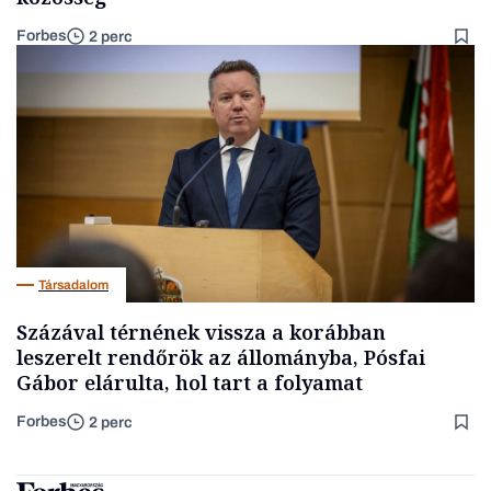
Forbes
2 perc
Társadalom
Százával térnének vissza a korábban
leszerelt rendőrök az állományba, Pósfai
Gábor elárulta, hol tart a folyamat
Forbes
2 perc