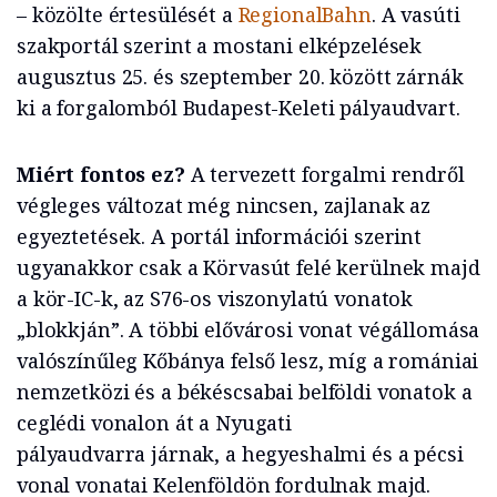
– közölte értesülését a
RegionalBahn
. A vasúti
szakportál szerint a mostani elképzelések
augusztus 25. és szeptember 20. között zárnák
ki a forgalomból Budapest-Keleti pályaudvart.
Miért fontos ez?
A tervezett forgalmi rendről
végleges változat még nincsen, zajlanak az
egyeztetések. A portál információi szerint
ugyanakkor csak a Körvasút felé kerülnek majd
a kör-IC-k, az S76-os viszonylatú vonatok
„blokkján”. A többi elővárosi vonat végállomása
valószínűleg Kőbánya felső lesz, míg a romániai
nemzetközi és a békéscsabai belföldi vonatok a
ceglédi vonalon át a Nyugati
pályaudvarra járnak, a hegyeshalmi és a pécsi
vonal vonatai Kelenföldön fordulnak majd.