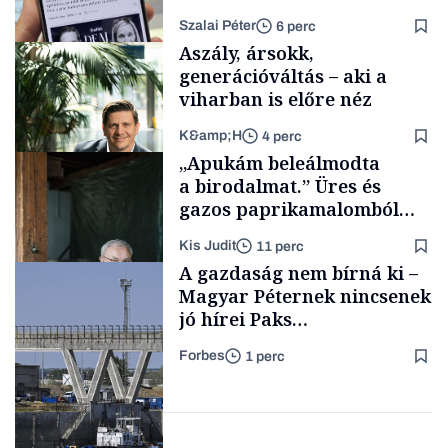
Szalai Péter
6 perc
Aszály, ársokk,
generációváltás – aki a
viharban is előre néz
K&amp;H
4 perc
Tech
„Apukám beleálmodta
a birodalmat.” Üres és
gazos paprikamalomból
lett az igazi családi
Kis Judit
11 perc
fűszersztori
TÁMOGATÓI
A gazdaság nem bírná ki –
TARTALOM
Magyar Péternek nincsenek
jó hírei Paks
újraindításáról
Forbes
1 perc
Családi
vállalkozások