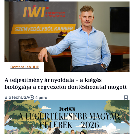
Energia
Content Lab HUB
A teljesítmény árnyoldala – a kiégés
biológiája a cégvezetői döntéshozatal mögött
BioTechUSA
4 perc