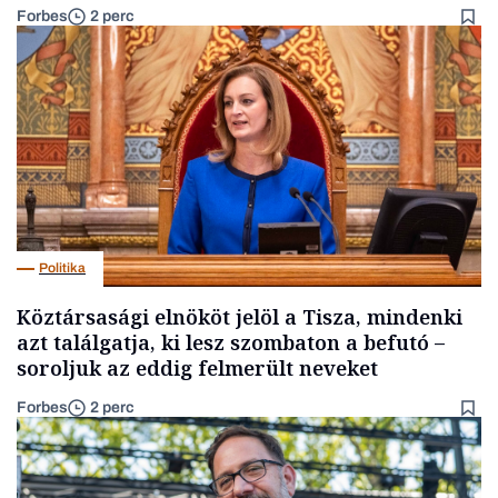
Forbes
2 perc
Politika
Köztársasági elnököt jelöl a Tisza, mindenki
azt találgatja, ki lesz szombaton a befutó –
soroljuk az eddig felmerült neveket
Forbes
2 perc