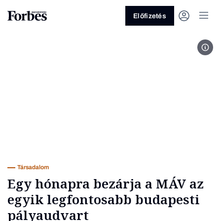
Előfizetés
MÁ
Vagy fedezze fel a következő
témákat
Üzlet
Pénz
Zöld
Legyél jobb!
Társadalom
Egy hónapra bezárja a MÁV az
egyik legfontosabb budapesti
pályaudvart