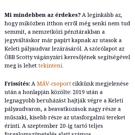
Mi mindebben az érdekes?
A leginkább az,
hogy miközben itthon erről még senki nem tud
semmit, a nemzetközi pénztárakban a
jegyváltáskor már papírt kapnak az utasok a
Keleti pályaudvar lezárásáról. A szórólapot az
ÖBB Scotty vágányzári keresőjének segítségével
meg is lehet
tekinteni.
Frissítés:
A
MÁV-csoport
cikkünk megjelenése
után a honlapján közölte: 2019 után a
legnagyobb beruházást hajtják végre a Keleti
pályaudvaron, a beavatkozások nagy része a
műszaki, kisebb része az utasforgalmi tereket
érinti. A szeptember 20-ig tartó teljes
forgalomszünetelés alatt számos