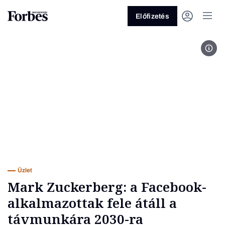
Előfizetés
Kép
Vagy fedezze fel a következő
témákat
Üzlet
Pénz
Zöld
Legyél jobb!
Üzlet
Mark Zuckerberg: a Facebook-
alkalmazottak fele átáll a
távmunkára 2030-ra