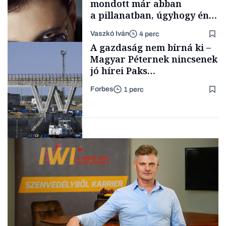
mondott már abban
a pillanatban, úgyhogy én
a legsarkosabb
Vaszkó Iván
4 perc
gondolataimat akartam
TÁMOGATÓI
A gazdaság nem bírná ki –
TARTALOM
kimondani
Magyar Péternek nincsenek
jó hírei Paks
újraindításáról
Forbes
1 perc
Forbes-sztori
Energia