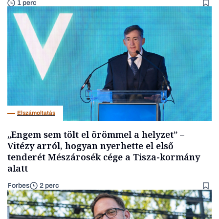
1 perc
Elszámoltatás
„Engem sem tölt el örömmel a helyzet” –
Vitézy arról, hogyan nyerhette el első
tenderét Mészárosék cége a Tisza-kormány
alatt
Forbes
2 perc