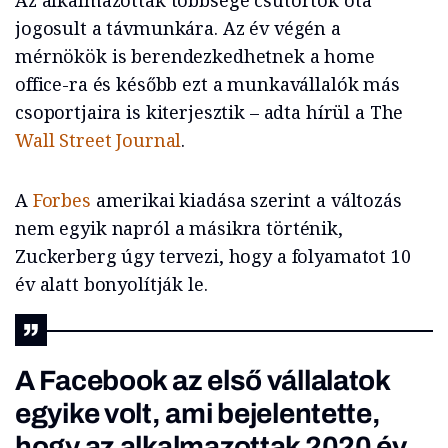
Az alkalmazottak többsége csütörtök óta
jogosult a távmunkára. Az év végén a
mérnökök is berendezkedhetnek a home
office-ra és később ezt a munkavállalók más
csoportjaira is kiterjesztik – adta hírül a The
Wall Street Journal
.
A
Forbes
amerikai kiadása szerint a változás
nem egyik napról a másikra történik,
Zuckerberg úgy tervezi, hogy a folyamatot 10
év alatt bonyolítják le.
A Facebook az első vállalatok
egyike volt, ami bejelentette,
hogy az alkalmazottak 2020 év