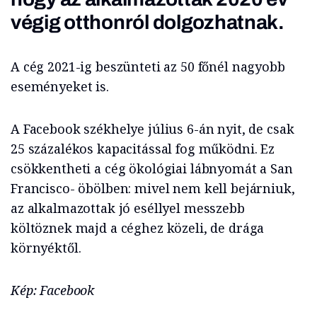
végig otthonról dolgozhatnak.
A cég 2021-ig beszünteti az 50 főnél nagyobb
eseményeket is.
A Facebook székhelye július 6-án nyit, de csak
25 százalékos kapacitással fog működni. Ez
csökkentheti a cég ökológiai lábnyomát a San
Francisco- öbölben: mivel nem kell bejárniuk,
az alkalmazottak jó eséllyel messzebb
költöznek majd a céghez közeli, de drága
környéktől.
Kép: Facebook