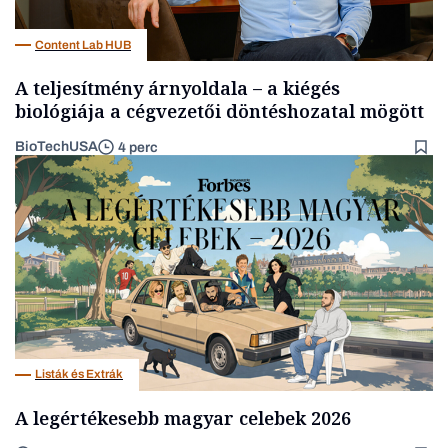
Content Lab HUB
A teljesítmény árnyoldala – a kiégés
biológiája a cégvezetői döntéshozatal mögött
BioTechUSA
4 perc
Listák és Extrák
A legértékesebb magyar celebek 2026