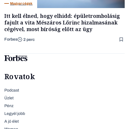
Magyar cégek
Itt kell élned, hogy elhidd: épületrombolásig
fajult a vita Mészáros Lőrinc bizalmasának
cégével, most bíróság előtt az ügy
Forbes
2 perc
Rovatok
Podcast
Üzlet
Pénz
Legyél jobb
A jó élet