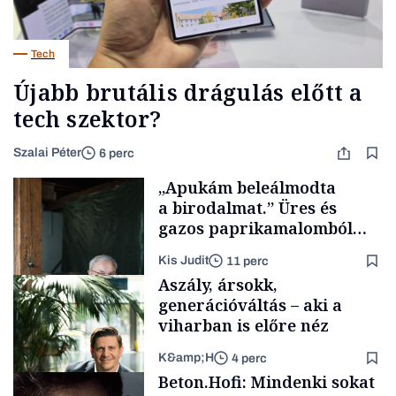
Tech
Újabb brutális drágulás előtt a
tech szektor?
Szalai Péter
6 perc
„Apukám beleálmodta
a birodalmat.” Üres és
gazos paprikamalomból
lett az igazi családi
Kis Judit
11 perc
fűszersztori
Aszály, ársokk,
generációváltás – aki a
viharban is előre néz
K&amp;H
4 perc
Családi
Beton.Hofi: Mindenki sokat
vállalkozások