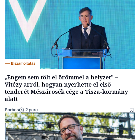
Elszámoltatás
„Engem sem tölt el örömmel a helyzet” –
Vitézy arról, hogyan nyerhette el első
tenderét Mészárosék cége a Tisza-kormány
alatt
Forbes
2 perc