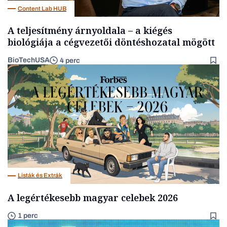
Content Lab HUB
A teljesítmény árnyoldala – a kiégés
biológiája a cégvezetői döntéshozatal mögött
BioTechUSA
4 perc
Listák és Extrák
A legértékesebb magyar celebek 2026
1 perc