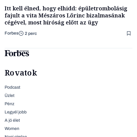
Itt kell élned, hogy elhidd: épületrombolásig
fajult a vita Mészáros Lőrinc bizalmasának
cégével, most bíróság előtt az ügy
Forbes
2 perc
Rovatok
Podcast
Üzlet
Pénz
Legyél jobb
A jó élet
Women
Napi címlap