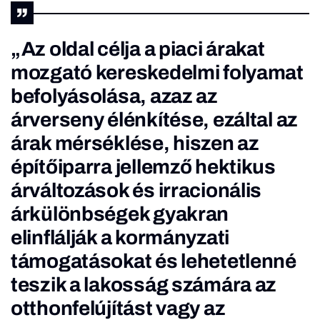
„Az oldal célja a piaci árakat
mozgató kereskedelmi folyamat
befolyásolása, azaz az
árverseny élénkítése, ezáltal az
árak mérséklése, hiszen az
építőiparra jellemző hektikus
árváltozások és irracionális
árkülönbségek gyakran
elinflálják a kormányzati
támogatásokat és lehetetlenné
teszik a lakosság számára az
otthonfelújítást vagy az