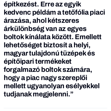
építkezést. Erre az egyik
kedvenc példám a tetőfólia piaci
árazása, ahol kétszeres
árkülönbség van az egyes
boltok kínálata között. Emellett
lehetőséget biztosít a helyi,
magyar tulajdonú tüzépek és
építőipari termékeket
forgalmazó boltok számára,
hogy a piac nagy szereplői
mellett ugyanolyan esélyekkel
tudjanak megjelenni.”