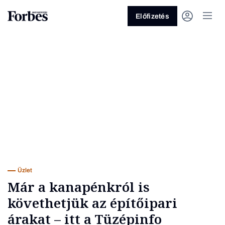
Előfizetés
Vagy fedezze fel a következő
témákat
Üzlet
Pénz
Zöld
Legyél jobb!
Üzlet
Már a kanapénkról is
követhetjük az építőipari
árakat – itt a Tüzépinfo