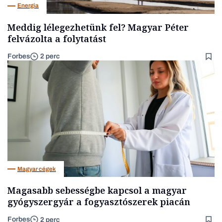
Energia
Meddig lélegezhetünk fel? Magyar Péter
felvázolta a folytatást
Forbes
2 perc
Magyar cégek
Magasabb sebességbe kapcsol a magyar
gyógyszergyár a fogyasztószerek piacán
Forbes
2 perc