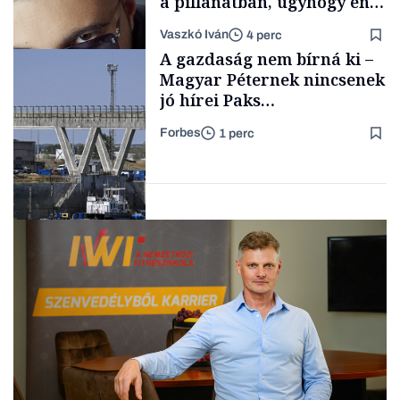
a pillanatban, úgyhogy én
a legsarkosabb
Vaszkó Iván
4 perc
gondolataimat akartam
TÁMOGATÓI
A gazdaság nem bírná ki –
TARTALOM
kimondani
Magyar Péternek nincsenek
jó hírei Paks
újraindításáról
Forbes
1 perc
Forbes-sztori
Energia