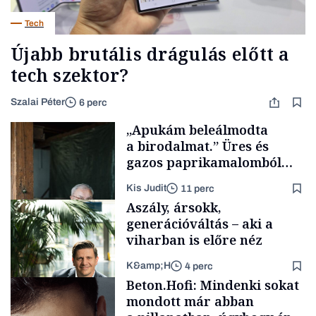
Tech
Újabb brutális drágulás előtt a
tech szektor?
Szalai Péter
6 perc
„Apukám beleálmodta
a birodalmat.” Üres és
gazos paprikamalomból
lett az igazi családi
Kis Judit
11 perc
fűszersztori
Aszály, ársokk,
generációváltás – aki a
viharban is előre néz
K&amp;H
4 perc
Családi
Beton.Hofi: Mindenki sokat
vállalkozások
mondott már abban