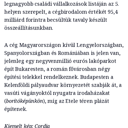
legnagyobb családi vállalkozások listáján az 5.
helyen szerepelt, a cégbirodalom értékét 95,4
milliárd forintra becsültük tavaly készült
összeállításunkban.
A cég Magyarországon kívül Lengyelországban,
Spanyolországban és Romániában is jelen van,
jelenleg egy negyvenmillió eurós lakóparkot
épít Bukaresten, a román fővárosban négy
építési telekkel rendelkeznek. Budapesten a
Kelenföldi pályaudvar környezetét szabják át, a
vasúti vágányoktól nyugatra irodaházakat
(
borítóképünkön
), míg az Etele téren plázát
építenek.
Kiemelt kép: Cordia