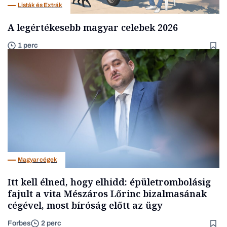
Listák és Extrák
A legértékesebb magyar celebek 2026
1 perc
Magyar cégek
Itt kell élned, hogy elhidd: épületrombolásig
fajult a vita Mészáros Lőrinc bizalmasának
cégével, most bíróság előtt az ügy
Forbes
2 perc