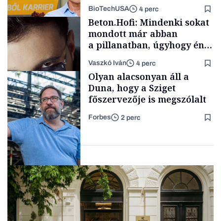
mögött
BioTechUSA
4 perc
Politika
Beton.Hofi: Mindenki sokat
mondott már abban
a pillanatban, úgyhogy én
a legsarkosabb
Vaszkó Iván
4 perc
gondolataimat akartam
Content Lab HUB
Olyan alacsonyan áll a
kimondani
Duna, hogy a Sziget
főszervezője is megszólalt
Forbes
2 perc
Forbes-sztori
Társadalom