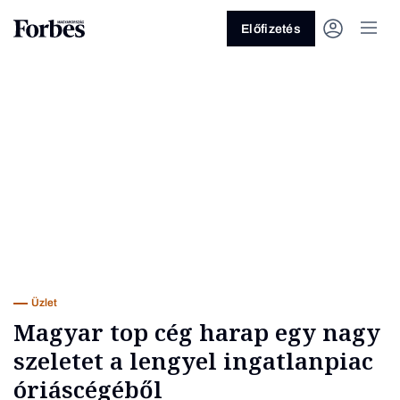
Előfizetés
Vagy fedezze fel a következő
témákat
Üzlet
Pénz
Zöld
Legyél jobb!
Üzlet
Magyar top cég harap egy nagy
szeletet a lengyel ingatlanpiac
óriáscégéből