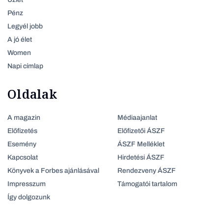
Pénz
Legyél jobb
A jó élet
Women
Napi címlap
Oldalak
A magazin
Médiaajanlat
Előfizetés
Előfizetői ÁSZF
Esemény
ÁSZF Melléklet
Kapcsolat
Hirdetési ÁSZF
Könyvek a Forbes ajánlásával
Rendezveny ÁSZF
Impresszum
Támogatói tartalom
Így dolgozunk