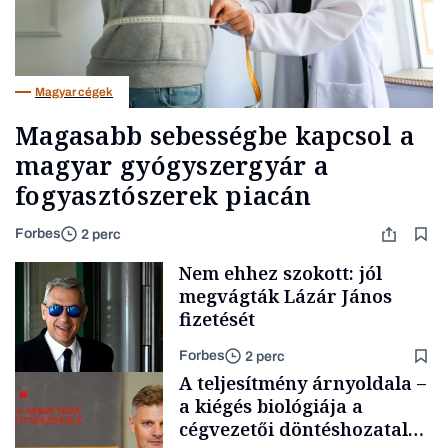
Magyar cégek
Magasabb sebességbe kapcsol a
magyar gyógyszergyár a
fogyasztószerek piacán
Forbes
2 perc
Nem ehhez szokott: jól
megvágták Lázár János
fizetését
Forbes
2 perc
A teljesítmény árnyoldala –
a kiégés biológiája a
cégvezetői döntéshozatal