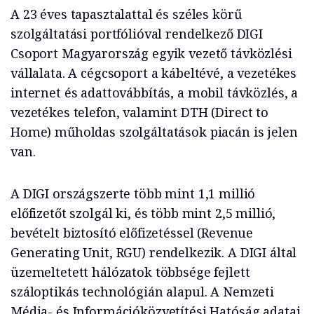
A 23 éves tapasztalattal és széles körű
szolgáltatási portfólióval rendelkező DIGI
Csoport Magyarország egyik vezető távközlési
vállalata. A cégcsoport a kábeltévé, a vezetékes
internet és adattovábbítás, a mobil távközlés, a
vezetékes telefon, valamint DTH (Direct to
Home) műholdas szolgáltatások piacán is jelen
van.
A DIGI országszerte több mint 1,1 millió
előfizetőt szolgál ki, és több mint 2,5 millió,
bevételt biztosító előfizetéssel (Revenue
Generating Unit, RGU) rendelkezik. A DIGI által
üzemeltetett hálózatok többsége fejlett
száloptikás technológián alapul. A Nemzeti
Média- és Információközvetítési Hatóság adatai