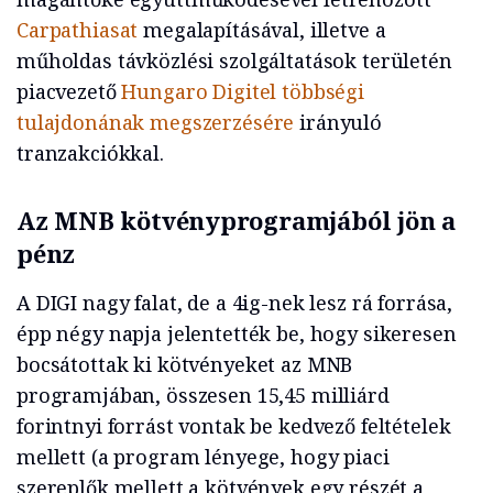
Carpathiasat
megalapításával, illetve a
műholdas távközlési szolgáltatások területén
piacvezető
Hungaro Digitel többségi
tulajdonának megszerzésére
irányuló
tranzakciókkal.
Az MNB kötvényprogramjából jön a
pénz
A DIGI nagy falat, de a 4ig-nek lesz rá forrása,
épp négy napja jelentették be, hogy sikeresen
bocsátottak ki kötvényeket az MNB
programjában, összesen 15,45 milliárd
forintnyi forrást vontak be kedvező feltételek
mellett (a program lényege, hogy piaci
szereplők mellett a kötvények egy részét a