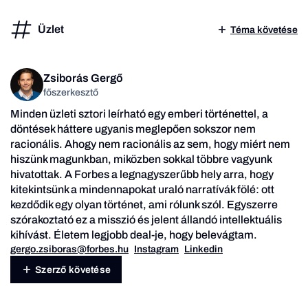
Üzlet
Téma követése
Zsiborás Gergő
főszerkesztő
Minden üzleti sztori leírható egy emberi történettel, a
döntések háttere ugyanis meglepően sokszor nem
racionális. Ahogy nem racionális az sem, hogy miért nem
hiszünk magunkban, miközben sokkal többre vagyunk
hivatottak. A Forbes a legnagyszerűbb hely arra, hogy
kitekintsünk a mindennapokat uraló narratívák fölé: ott
kezdődik egy olyan történet, ami rólunk szól. Egyszerre
szórakoztató ez a misszió és jelent állandó intellektuális
kihívást. Életem legjobb deal-je, hogy belevágtam.
gergo.zsiboras@forbes.hu
Instagram
Linkedin
Szerző követése