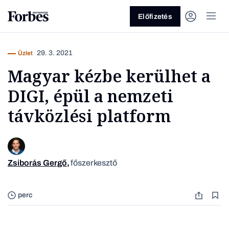
Előfizetés
29. 3. 2021
Üzlet
Magyar kézbe kerülhet a
DIGI, épül a nemzeti
távközlési platform
Vagy fedezze fel a következő
témákat
Zsiborás Gergő
,
főszerkesztő
Forrás:
Üzlet
Pénz
Zöld
Legyél jobb!
perc