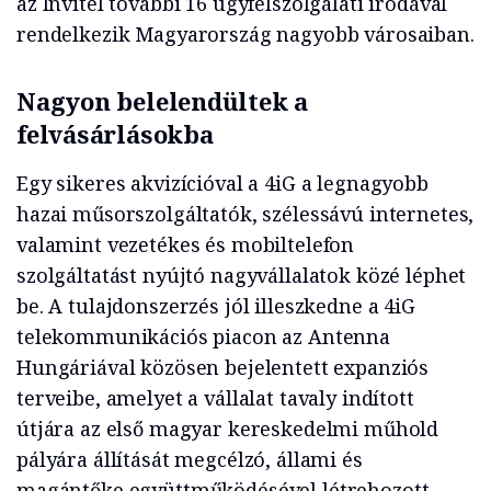
az Invitel további 16 ügyfélszolgálati irodával
rendelkezik Magyarország nagyobb városaiban.
Nagyon belelendültek a
felvásárlásokba
Egy sikeres akvizícióval a 4iG a legnagyobb
hazai műsorszolgáltatók, szélessávú internetes,
valamint vezetékes és mobiltelefon
szolgáltatást nyújtó nagyvállalatok közé léphet
be. A tulajdonszerzés jól illeszkedne a 4iG
telekommunikációs piacon az Antenna
Hungáriával közösen bejelentett expanziós
terveibe, amelyet a vállalat tavaly indított
útjára az első magyar kereskedelmi műhold
pályára állítását megcélzó, állami és
magántőke együttműködésével létrehozott