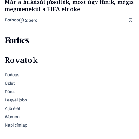
Már a bukását jósolták, most úgy tűnik, mégis
megmenekül a FIFA elnöke
Forbes
2 perc
Rovatok
Podcast
Üzlet
Pénz
Legyél jobb
A jó élet
Women
Napi címlap