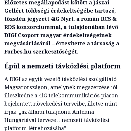
Előzetes megállapodást kötött a Jászai
Gellért többségi érdekeltségébe tartozó,
tőzsdén jegyzett 4iG Nyrt. a román RCS &
RDS konzorciummal, a tulajdonában lévő
DIGI Csoport magyar érdekeltségeinek
megvásárlásáról – értesítette a társaság a
Forbes.hu szerkesztőségét.
Épül a nemzeti távközlési platform
A DIGI az egyik vezető távközlési szolgáltató
Magyarországon, amelynek megszerzése jól
illeszkedne a 4iG telekommunikációs piacon
bejelentett növekedési terveibe, illetve mint
írják: „az állami tulajdonú Antenna
Hungáriával tervezett nemzeti távközlési
platform létrehozásába”.