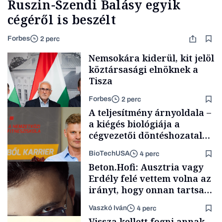
Ruszin-Szendi Balásy egyik
cégéről is beszélt
Forbes
2 perc
Nemsokára kiderül, kit jelöl
köztársasági elnöknek a
Tisza
Forbes
2 perc
A teljesítmény árnyoldala –
a kiégés biológiája a
cégvezetői döntéshozatal
mögött
BioTechUSA
4 perc
Társadalom
Beton.Hofi: Ausztria vagy
Erdély felé vettem volna az
irányt, hogy onnan tartsam
lélegeztetőgépen a magyar
Vaszkó Iván
4 perc
zenét
Content Lab HUB
Vissza kellett fogni annak