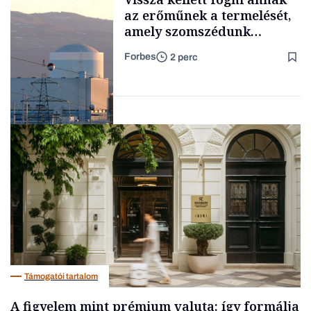
az erőműnek a termelését,
amely szomszédunk
áramellátásának 60
Forbes
2 perc
százalékát biztosítja
Forbes-sztori
Energia
Támogatói tartalom
A figyelem mint prémium valuta: így formálja