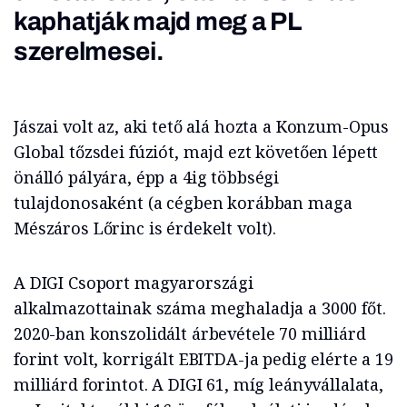
kaphatják majd meg a PL
szerelmesei.
Jászai volt az, aki tető alá hozta a Konzum-Opus
Global tőzsdei fúziót, majd ezt követően lépett
önálló pályára, épp a 4ig többségi
tulajdonosaként (a cégben korábban maga
Mészáros Lőrinc is érdekelt volt).
A DIGI Csoport magyarországi
alkalmazottainak száma meghaladja a 3000 főt.
2020-ban konszolidált árbevétele 70 milliárd
forint volt, korrigált EBITDA-ja pedig elérte a 19
milliárd forintot. A DIGI 61, míg leányvállalata,