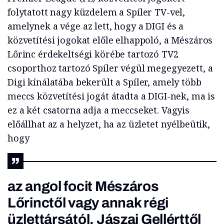
folytatott nagy küzdelem a Spíler TV-vel,
amelynek a vége az lett, hogy a DIGI és a
közvetítési jogokat előle elhappoló, a Mészáros
Lőrinc érdekeltségi körébe tartozó TV2
csoporthoz tartozó Spíler végül megegyezett, a
Digi kínálatába bekerült a Spíler, amely több
meccs közvetítési jogát átadta a DIGI-nek, ma is
ez a két csatorna adja a meccseket. Vagyis
előállhat az a helyzet, ha az üzletet nyélbeütik,
hogy
az angol focit Mészáros
Lőrinctől vagy annak régi
üzlettársától, Jászai Gellérttől