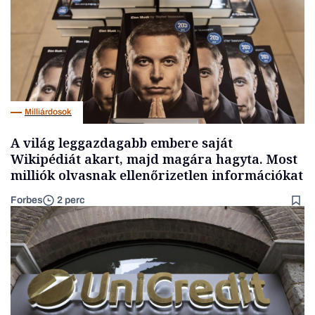
Milliárdosok
A világ leggazdagabb embere saját
Wikipédiát akart, majd magára hagyta. Most
milliók olvasnak ellenőrizetlen információkat
Forbes
2 perc