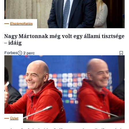
Elszámoltatás
Nagy Mártonnak még volt egy állami tisztsége
– idáig
Forbes
2 perc
Üzlet