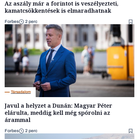
Az aszály már a forintot is veszélyezteti,
kamatcsökkentések is elmaradhatnak
Forbes
2 perc
Társadalom
Javul a helyzet a Dunán: Magyar Péter
elárulta, meddig kell még spórolni az
árammal
Forbes
2 perc