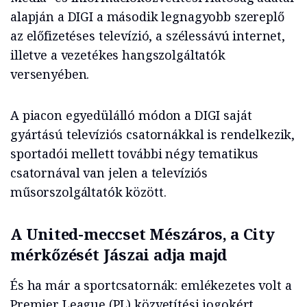
alapján a DIGI a második legnagyobb szereplő
az előfizetéses televízió, a szélessávú internet,
illetve a vezetékes hangszolgáltatók
versenyében.
A piacon egyedülálló módon a DIGI saját
gyártású televíziós csatornákkal is rendelkezik,
sportadói mellett további négy tematikus
csatornával van jelen a televíziós
műsorszolgáltatók között.
A United-meccset Mészáros, a City
mérkőzését Jászai adja majd
És ha már a sportcsatornák: emlékezetes volt a
Premier League (PL) közvetítési jogokért