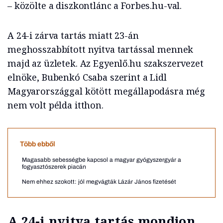
– közölte a diszkontlánc a Forbes.hu-val.
A 24-i zárva tartás miatt 23-án
meghosszabbított nyitva tartással mennek
majd az üzletek. Az Egyenlő.hu szakszervezet
elnöke, Bubenkó Csaba szerint a Lidl
Magyarországgal kötött megállapodásra még
nem volt példa itthon.
Több ebből
Magasabb sebességbe kapcsol a magyar gyógyszergyár a
fogyasztószerek piacán
Nem ehhez szokott: jól megvágták Lázár János fizetését
A 24-i nyitva tartás mondjon