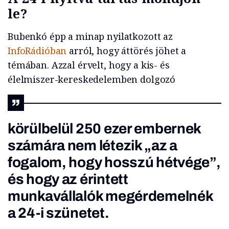
le?
Bubenkó épp a minap nyilatkozott az
InfoRádióban
arról, hogy áttörés jöhet a
témában. Azzal érvelt, hogy a kis- és
élelmiszer-kereskedelemben dolgozó
körülbelül 250 ezer embernek
számára nem létezik „az a
fogalom, hogy hosszú hétvége”,
és hogy az érintett
munkavállalók megérdemelnék
a 24-i szünetet.