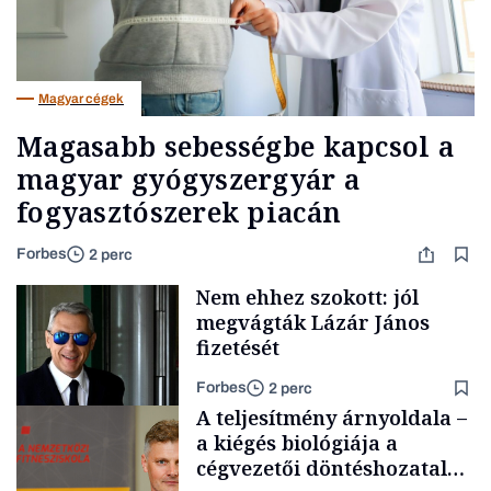
Magyar cégek
Magasabb sebességbe kapcsol a
magyar gyógyszergyár a
fogyasztószerek piacán
Forbes
2 perc
Nem ehhez szokott: jól
megvágták Lázár János
fizetését
Forbes
2 perc
A teljesítmény árnyoldala –
a kiégés biológiája a
cégvezetői döntéshozatal