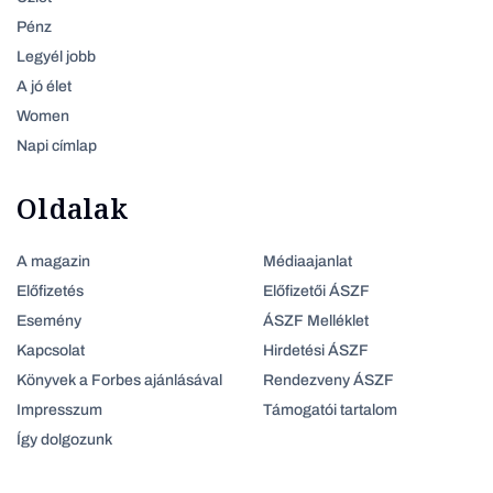
Pénz
Legyél jobb
A jó élet
Women
Napi címlap
Oldalak
A magazin
Médiaajanlat
Előfizetés
Előfizetői ÁSZF
Esemény
ÁSZF Melléklet
Kapcsolat
Hirdetési ÁSZF
Könyvek a Forbes ajánlásával
Rendezveny ÁSZF
Impresszum
Támogatói tartalom
Így dolgozunk