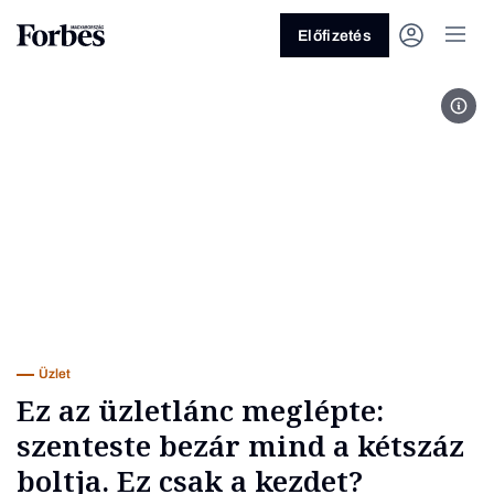
Előfizetés
Fot
Vagy fedezze fel a következő
témákat
Üzlet
Pénz
Zöld
Legyél jobb!
Üzlet
Ez az üzletlánc meglépte:
szenteste bezár mind a kétszáz
boltja. Ez csak a kezdet?