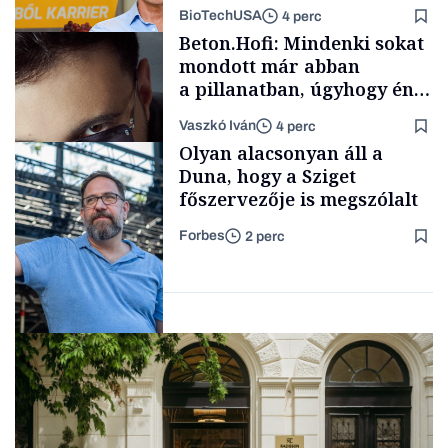
mögött
BioTechUSA
4 perc
Politika
Beton.Hofi: Mindenki sokat
mondott már abban
a pillanatban, úgyhogy én
a legsarkosabb
Vaszkó Iván
4 perc
gondolataimat akartam
Content Lab HUB
Olyan alacsonyan áll a
kimondani
Duna, hogy a Sziget
főszervezője is megszólalt
Forbes
2 perc
Forbes-sztori
Társadalom