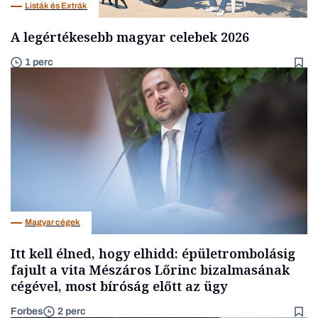
Listák és Extrák
A legértékesebb magyar celebek 2026
1 perc
Magyar cégek
Itt kell élned, hogy elhidd: épületrombolásig
fajult a vita Mészáros Lőrinc bizalmasának
cégével, most bíróság előtt az ügy
Forbes
2 perc