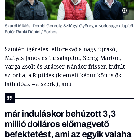
Szurdi 
Szurdi Miklós, Dombi Gergely, Szilágyi György, a Kodesage alapítói.
Fotó: Ránki Dániel / Forbes
Szintén ígéretes feltörekvő a nagy újrázó,
Mátyás János és társalapítói, Sereg Márton,
Varga Zsolt és Krácser Nándor frissen indult
sztorija, a Riptides (kiemelt képünkön is ők
láthatóak – a szerk.), ami
már induláskor behúzott 3,3
millió dolláros előmagvető
befektetést, ami az egyik valaha