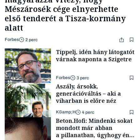
Mészárosék cége elnyerhette
első tenderét a Tisza-kormány
alatt
Forbes
2 perc
Tippelj, idén hány látogatót
várnak naponta a Szigetre
Forbes
3 perc
Aszály, ársokk,
generációváltás – aki a
viharban is előre néz
K&amp;H
4 perc
Kultúra
Beton.Hofi: Mindenki sokat
mondott már abban
a pillanatban, úgyhogy én