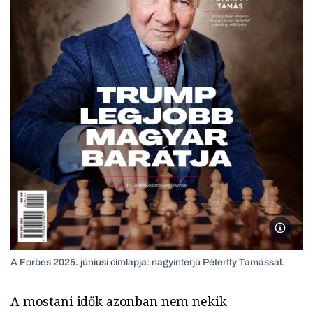
A Forbe
A Forbes 2025. júniusi címlapja: nagyinterjú Péterffy Tamással.
A mostani idők azonban nem nekik