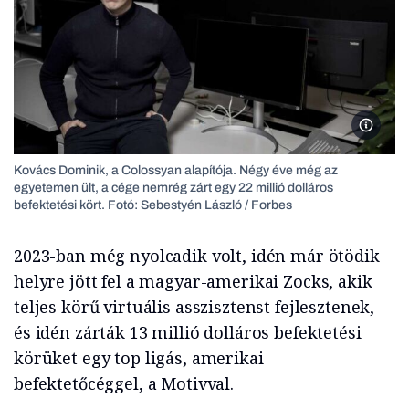
Kovács 
Kovács Dominik, a Colossyan alapítója. Négy éve még az
egyetemen ült, a cége nemrég zárt egy 22 millió dolláros
befektetési kört. Fotó: Sebestyén László / Forbes
2023-ban még nyolcadik volt, idén már ötödik
helyre jött fel a magyar-amerikai Zocks, akik
teljes körű virtuális asszisztenst fejlesztenek,
és idén zárták 13 millió dolláros befektetési
körüket egy top ligás, amerikai
befektetőcéggel, a Motivval.