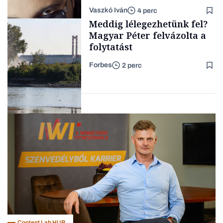
a legsarkosabb
Vaszkó Iván
4 perc
gondolataimat akartam
TÁMOGATÓI
Meddig lélegezhetünk fel?
TARTALOM
kimondani
Magyar Péter felvázolta a
folytatást
Forbes
2 perc
Forbes-sztori
Energia
Content Lab HUB