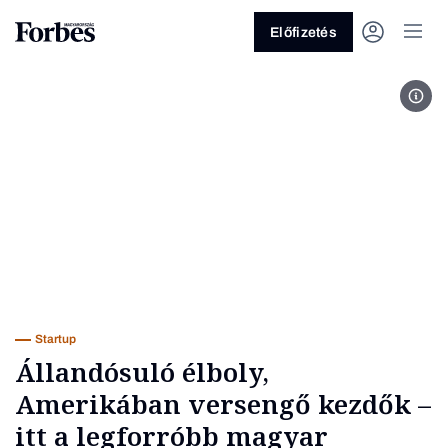
Előfizetés
A Ri
Vagy fedezze fel a következő
témákat
Üzlet
Pénz
Zöld
Legyél jobb!
Startup
Állandósuló élboly,
Amerikában versengő kezdők –
itt a legforróbb magyar