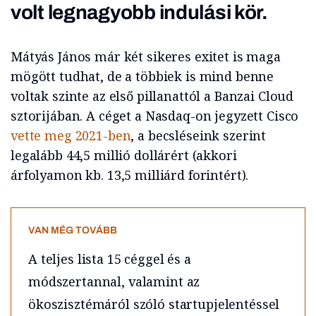
volt legnagyobb indulási kör.
Mátyás János már két sikeres exitet is maga
mögött tudhat, de a többiek is mind benne
voltak szinte az első pillanattól a Banzai Cloud
sztorijában. A céget a Nasdaq-on jegyzett Cisco
vette meg 2021-ben
, a becsléseink szerint
legalább 44,5 millió dollárért (akkori
árfolyamon kb. 13,5 milliárd forintért).
VAN MÉG TOVÁBB
A teljes lista 15 céggel és a
módszertannal, valamint az
ökoszisztémáról szóló startupjelentéssel