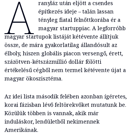
A
ranyláz után eljött a csendes
építkezés ideje – talán lassan
tényleg fiatal felnőttkorába ér a
magyar startuppiac. A legforróbb
magyar startupok listáját kétévente állítjuk
össze, de mára gyakorlatilag állandósult az
élboly, hiszen globális piacon versengő, érett,
százötven-kétszázmillió dollár fölötti
értékelésű cégből nem termel kétévente újat a
magyar ökoszisztéma.
Az idei lista második felében azonban ígéretes,
korai fázisban lévő feltörekvőket mutatunk be.
Közülük többen is vannak, akik már
induláskor, lendületből nekimennek
Amerikának.