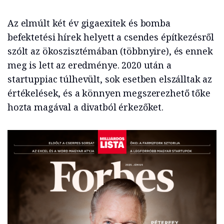
Az elmúlt két év gigaexitek és bomba
befektetési hírek helyett a csendes építkezésről
szólt az ökoszisztémában (többnyire), és ennek
meg is lett az eredménye. 2020 után a
startuppiac túlhevült, sok esetben elszálltak az
értékelések, és a könnyen megszerezhető tőke
hozta magával a divatból érkezőket.