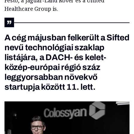
Festo, a Jaguar-Land Rover és a United
Healthcare Group is.
A cég májusban felkerült a Sifted
nevű technológiai szaklap
listájára
, a DACH- és kelet-
közép-európai régió száz
leggyorsabban növekvő
startupja között 11. lett.