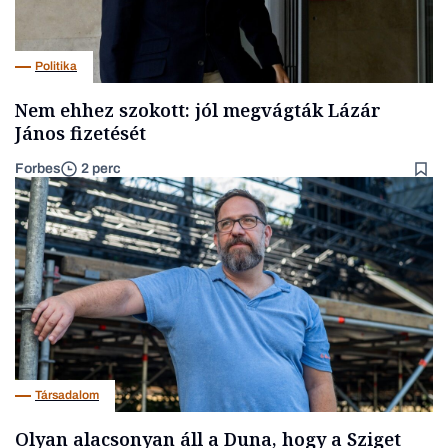
Politika
Nem ehhez szokott: jól megvágták Lázár
János fizetését
Forbes
2 perc
Társadalom
Olyan alacsonyan áll a Duna, hogy a Sziget