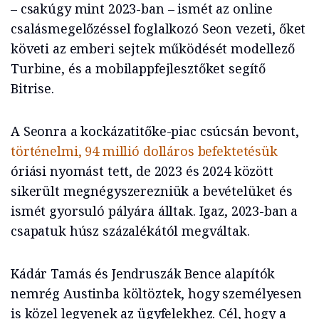
– csakúgy mint 2023-ban – ismét az online
csalásmegelőzéssel foglalkozó Seon vezeti, őket
követi az emberi sejtek működését modellező
Turbine, és a mobilappfejlesztőket segítő
Bitrise.
A Seonra a kockázatitőke-piac csúcsán bevont,
történelmi, 94 millió dolláros befektetésük
óriási nyomást tett, de 2023 és 2024 között
sikerült megnégyszerezniük a bevételüket és
ismét gyorsuló pályára álltak. Igaz, 2023-ban a
csapatuk húsz százalékától megváltak.
Kádár Tamás és Jendruszák Bence alapítók
nemrég Austinba költöztek, hogy személyesen
is közel legyenek az ügyfelekhez. Cél, hogy a