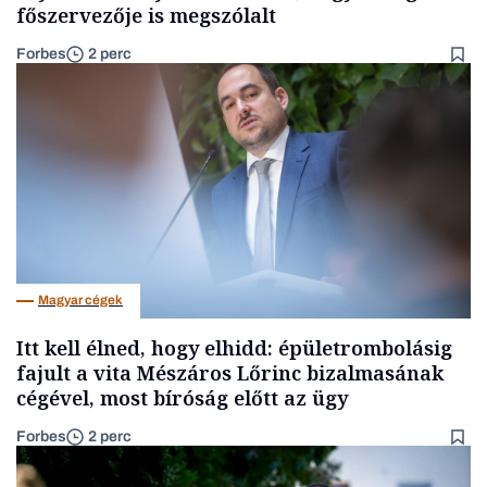
főszervezője is megszólalt
Forbes
2 perc
Magyar cégek
Itt kell élned, hogy elhidd: épületrombolásig
fajult a vita Mészáros Lőrinc bizalmasának
cégével, most bíróság előtt az ügy
Forbes
2 perc