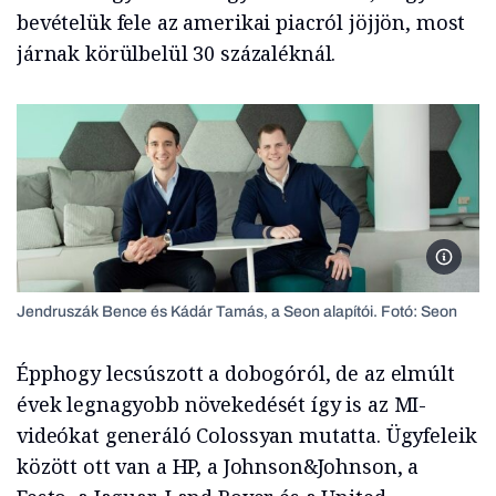
bevételük fele az amerikai piacról jöjjön, most
járnak körülbelül 30 százaléknál.
Jendrus
Jendruszák Bence és Kádár Tamás, a Seon alapítói. Fotó: Seon
Épphogy lecsúszott a dobogóról, de az elmúlt
évek legnagyobb növekedését így is az MI-
videókat generáló Colossyan mutatta. Ügyfeleik
között ott van a HP, a Johnson&Johnson, a