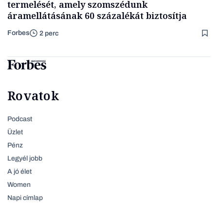
termelését, amely szomszédunk
áramellátásának 60 százalékát biztosítja
Forbes
2 perc
Rovatok
Podcast
Üzlet
Pénz
Legyél jobb
A jó élet
Women
Napi címlap