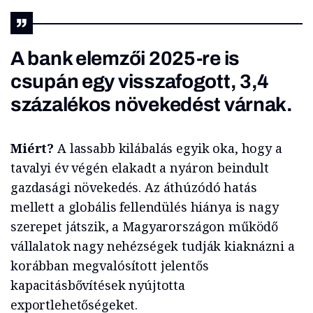
A bank elemzői 2025-re is
csupán egy visszafogott, 3,4
százalékos növekedést várnak.
Miért?
A lassabb kilábalás egyik oka, hogy a
tavalyi év végén elakadt a nyáron beindult
gazdasági növekedés. Az áthúzódó hatás
mellett a globális fellendülés hiánya is nagy
szerepet játszik, a Magyarországon működő
vállalatok nagy nehézségek tudják kiaknázni a
korábban megvalósított jelentős
kapacitásbővítések nyújtotta
exportlehetőségeket.