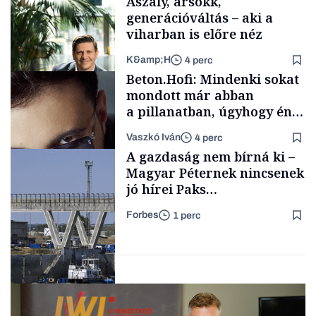
Aszály, ársokk,
generációváltás – aki a
viharban is előre néz
K&amp;H
4 perc
Családi
Beton.Hofi: Mindenki sokat
vállalkozások
mondott már abban
a pillanatban, úgyhogy én
a legsarkosabb
Vaszkó Iván
4 perc
gondolataimat akartam
TÁMOGATÓI
A gazdaság nem bírná ki –
TARTALOM
kimondani
Magyar Péternek nincsenek
jó hírei Paks
újraindításáról
Forbes
1 perc
Forbes-sztori
Energia