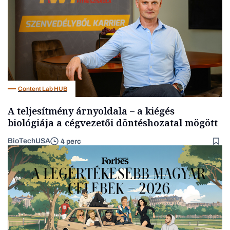
Content Lab HUB
A teljesítmény árnyoldala – a kiégés
biológiája a cégvezetői döntéshozatal mögött
BioTechUSA
4 perc