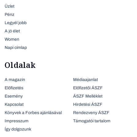
Üzlet
Pénz
Legyél jobb
A jó élet
Women
Napi címlap
Oldalak
A magazin
Médiaajanlat
Előfizetés
Előfizetői ÁSZF
Esemény
ÁSZF Melléklet
Kapcsolat
Hirdetési ÁSZF
Könyvek a Forbes ajánlásával
Rendezveny ÁSZF
Impresszum
Támogatói tartalom
Így dolgozunk