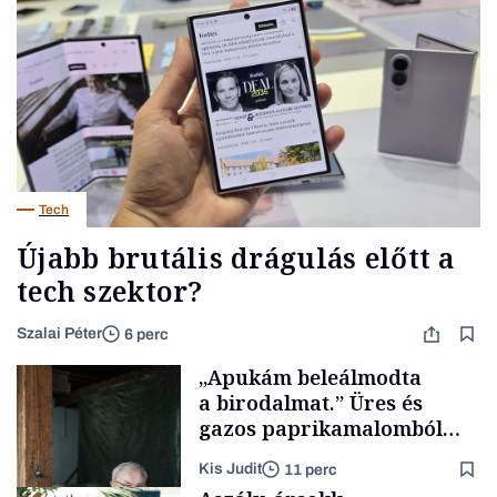
Tech
Újabb brutális drágulás előtt a
tech szektor?
Szalai Péter
6 perc
„Apukám beleálmodta
a birodalmat.” Üres és
gazos paprikamalomból
lett az igazi családi
Kis Judit
11 perc
fűszersztori