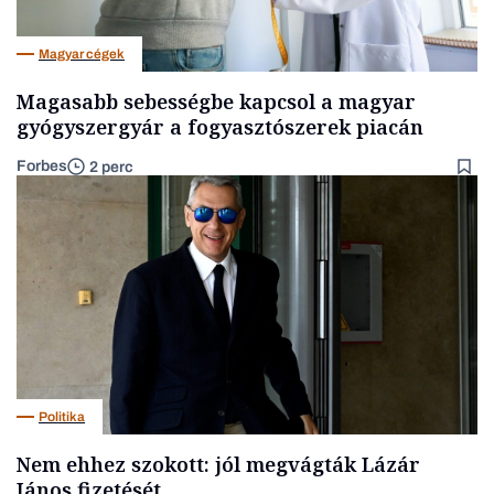
Magyar cégek
Magasabb sebességbe kapcsol a magyar
gyógyszergyár a fogyasztószerek piacán
Forbes
2 perc
Politika
Nem ehhez szokott: jól megvágták Lázár
János fizetését