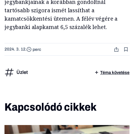
jegybankjainak a korábban gondoltnál
tartósabb szigora ismét lassíthat a
kamatcsökkentési ütemen. A félév végére a
jegybanki alapkamat 6,5 százalék lehet.
2024. 3. 12.
perc
Üzlet
Téma követése
Kapcsolódó cikkek