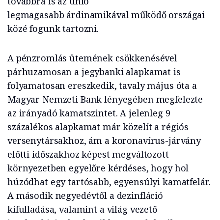
továbbra is az unió
legmagasabb árdinamikával működő országai
közé fogunk tartozni.
A pénzromlás ütemének csökkenésével
párhuzamosan a jegybanki alapkamat is
folyamatosan ereszkedik, tavaly május óta a
Magyar Nemzeti Bank lényegében megfelezte
az irányadó kamatszintet. A jelenleg 9
százalékos alapkamat már közelít a régiós
versenytársakhoz, ám a koronavírus-járvány
előtti időszakhoz képest megváltozott
környezetben egyelőre kérdéses, hogy hol
húzódhat egy tartósabb, egyensúlyi kamatfelár.
A második negyedévtől a dezinfláció
kifulladása, valamint a világ vezető