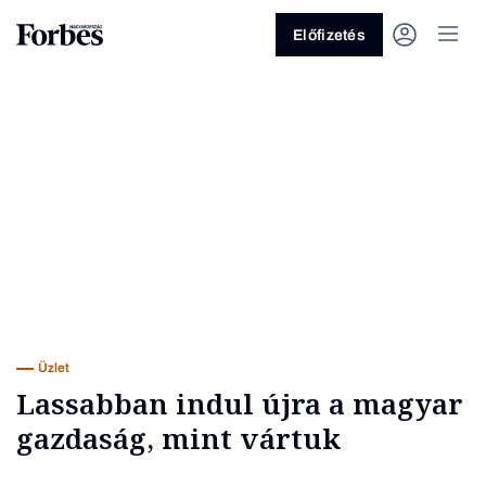
Előfizetés
Vagy fedezze fel a következő
témákat
Üzlet
Pénz
Zöld
Legyél jobb!
Üzlet
Lassabban indul újra a magyar
gazdaság, mint vártuk