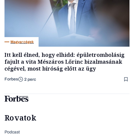
Magyar cégek
Itt kell élned, hogy elhidd: épületrombolásig
fajult a vita Mészáros Lőrinc bizalmasának
cégével, most bíróság előtt az ügy
Forbes
2 perc
Rovatok
Podcast