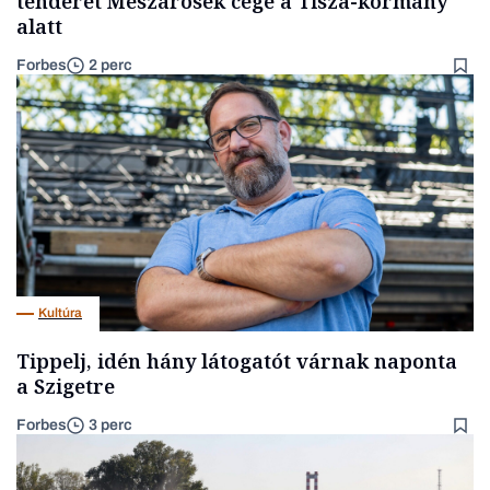
tenderét Mészárosék cége a Tisza-kormány
alatt
Forbes
2 perc
Kultúra
Tippelj, idén hány látogatót várnak naponta
a Szigetre
Forbes
3 perc