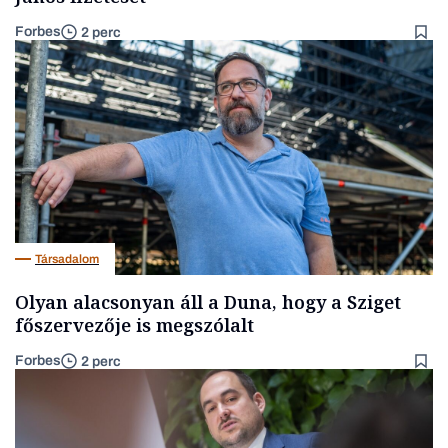
Forbes
2 perc
Társadalom
Olyan alacsonyan áll a Duna, hogy a Sziget
főszervezője is megszólalt
Forbes
2 perc