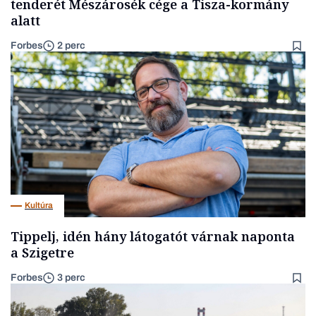
tenderét Mészárosék cége a Tisza-kormány
alatt
Forbes
2 perc
Kultúra
Tippelj, idén hány látogatót várnak naponta
a Szigetre
Forbes
3 perc