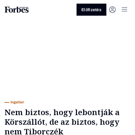
Előfizetés
Vagy fedezze fel a következő
témákat
Üzlet
Pénz
Zöld
Legyél jobb!
Ingatlan
Nem biztos, hogy lebontják a
Körszállót, de az biztos, hogy
nem Tiborczék