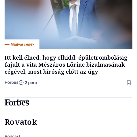
Magyar cégek
Itt kell élned, hogy elhidd: épületrombolásig
fajult a vita Mészáros Lőrinc bizalmasának
cégével, most bíróság előtt az ügy
Forbes
2 perc
Rovatok
Podcast