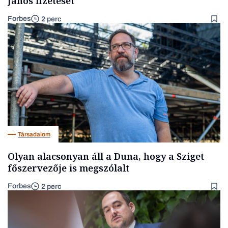
János fizetését
Forbes
2 perc
Társadalom
Olyan alacsonyan áll a Duna, hogy a Sziget
főszervezője is megszólalt
Forbes
2 perc