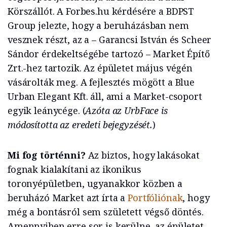
Körszállót. A Forbes.hu kérdésére a BDPST
Group jelezte, hogy a beruházásban nem
vesznek részt, az a – Garancsi István és Scheer
Sándor érdekeltségébe tartozó – Market Építő
Zrt.-hez tartozik. Az épületet május végén
vásárolták meg. A fejlesztés mögött a Blue
Urban Elegant Kft. áll, ami a Market-csoport
egyik leánycége. (
Azóta az UrbFace is
módosította az eredeti bejegyzését.
)
Mi fog történni?
Az biztos, hogy lakásokat
fognak kialakítani az ikonikus
toronyépületben, ugyanakkor közben a
beruházó Market azt írta a
Portfóliónak
, hogy
még a bontásról sem született végső döntés.
Amennyiben erre sor is kerülne, az épületet