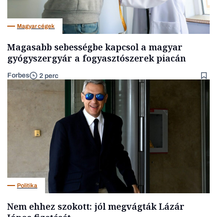
Magyar cégek
Magasabb sebességbe kapcsol a magyar
gyógyszergyár a fogyasztószerek piacán
Forbes
2 perc
Politika
Nem ehhez szokott: jól megvágták Lázár