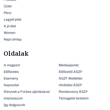
Üzlet
Pénz
Legyél jobb
A jó élet
Women
Napi címlap
Oldalak
A magazin
Médiaajanlat
Előfizetés
Előfizetői ÁSZF
Esemény
ÁSZF Melléklet
Kapcsolat
Hirdetési ÁSZF
Könyvek a Forbes ajánlásával
Rendezveny ÁSZF
Impresszum
Támogatói tartalom
Így dolgozunk