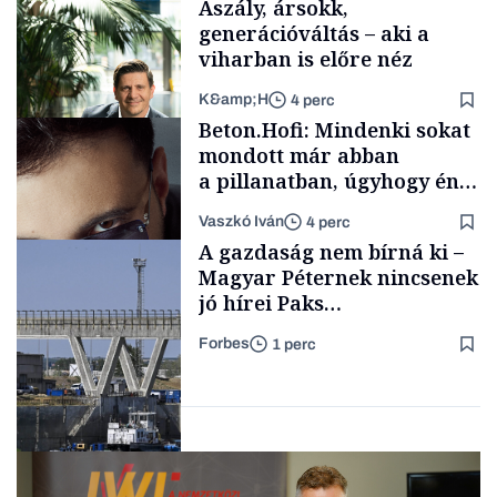
Aszály, ársokk,
generációváltás – aki a
viharban is előre néz
K&amp;H
4 perc
Családi
Beton.Hofi: Mindenki sokat
vállalkozások
mondott már abban
a pillanatban, úgyhogy én
a legsarkosabb
Vaszkó Iván
4 perc
gondolataimat akartam
TÁMOGATÓI
A gazdaság nem bírná ki –
TARTALOM
kimondani
Magyar Péternek nincsenek
jó hírei Paks
újraindításáról
Forbes
1 perc
Forbes-sztori
Energia