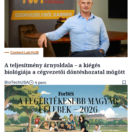
Content Lab HUB
A teljesítmény árnyoldala – a kiégés
biológiája a cégvezetői döntéshozatal mögött
BioTechUSA
4 perc