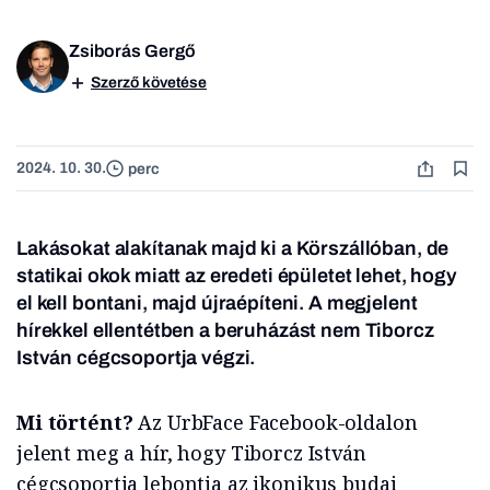
Zsiborás Gergő
Szerző követése
2024. 10. 30.
perc
Lakásokat alakítanak majd ki a Körszállóban, de
statikai okok miatt az eredeti épületet lehet, hogy
el kell bontani, majd újraépíteni. A megjelent
hírekkel ellentétben a beruházást nem Tiborcz
István cégcsoportja végzi.
Mi történt?
Az UrbFace Facebook-oldalon
jelent meg a hír, hogy Tiborcz István
cégcsoportja lebontja az ikonikus budai