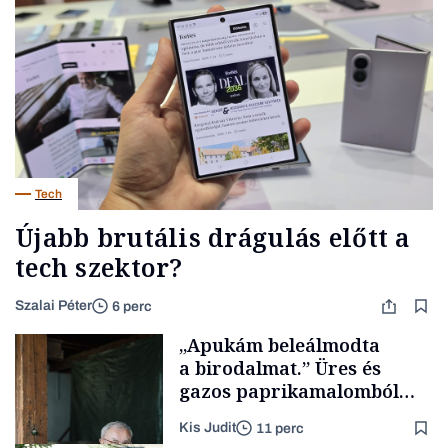
Tech
Újabb brutális drágulás előtt a
tech szektor?
Szalai Péter
6 perc
„Apukám beleálmodta
a birodalmat.” Üres és
gazos paprikamalomból
lett az igazi családi
Kis Judit
11 perc
fűszersztori