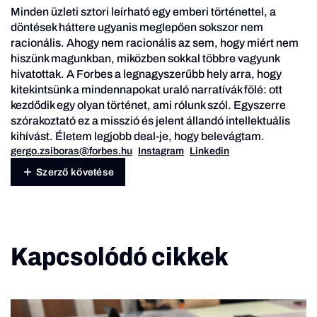
Minden üzleti sztori leírható egy emberi történettel, a
döntések háttere ugyanis meglepően sokszor nem
racionális. Ahogy nem racionális az sem, hogy miért nem
hiszünk magunkban, miközben sokkal többre vagyunk
hivatottak. A Forbes a legnagyszerűbb hely arra, hogy
kitekintsünk a mindennapokat uraló narratívák fölé: ott
kezdődik egy olyan történet, ami rólunk szól. Egyszerre
szórakoztató ez a misszió és jelent állandó intellektuális
kihívást. Életem legjobb deal-je, hogy belevágtam.
gergo.zsiboras@forbes.hu
Instagram
Linkedin
Szerző követése
Kapcsolódó cikkek