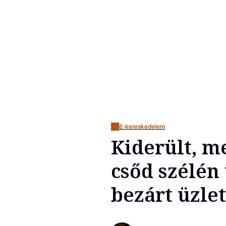
E-kereskedelem
Kiderült, m
csőd szélén
bezárt üzle