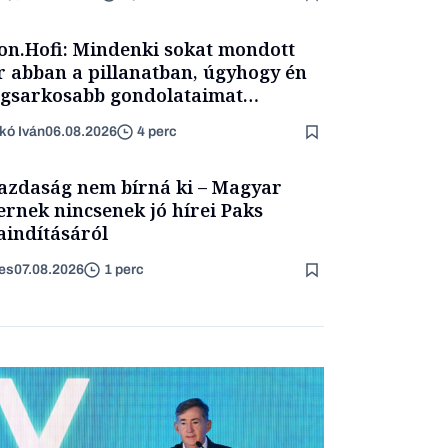
on.Hofi: Mindenki sokat mondott
 abban a pillanatban, úgyhogy én
egsarkosabb gondolataimat
rtam kimondani
kó Iván
06.08.2026
4 perc
azdaság nem bírná ki – Magyar
ernek nincsenek jó hírei Paks
aindításáról
es
07.08.2026
1 perc