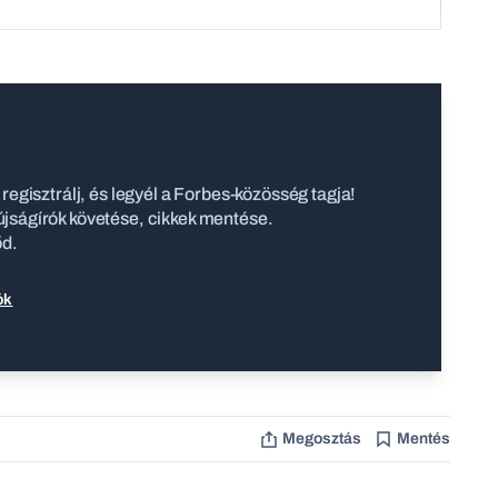
regisztrálj, és legyél a Forbes-közösség tagja!
jságírók követése, cikkek mentése.
őd.
ók
Megosztás
Mentés