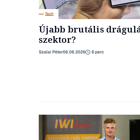
Tech
Újabb brutális drágulás
szektor?
Szalai Péter
08.08.2026
6 perc