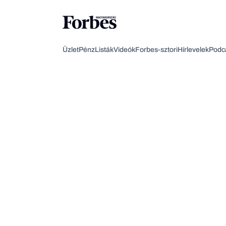
Üzlet
Pénz
Listák
Videók
Forbes-sztori
Hírlevelek
Podc