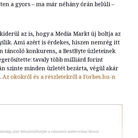
sten a gyors – ma már néhány órán belüli –
iderül az is, hogy a Media Markt új boltja az
lik. Ami azért is érdekes, hiszen nemrég itt
én táncoló konkurens, a BestByte üzleteinek
gerősítette: tavaly több milliárd forint
án szinte minden üzletét bezárta, végül akár
.
Az okokról és a részletekről a Forbes.hu-n
eszteség után felszámolhatják a népszerű elektronikai láncot