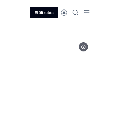
Előfizetés
Fotó: Media Markt Magyarorszá