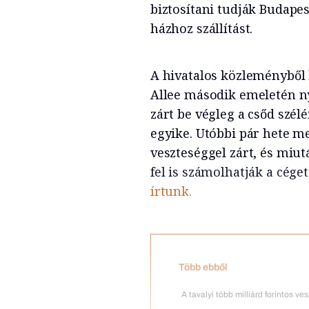
biztosítani tudják Budape
házhoz szállítást.
A hivatalos közleményből k
Allee második emeletén nyí
zárt be végleg a csőd szél
egyike. Utóbbi pár hete me
veszteséggel zárt, és miut
fel is számolhatják a céget
írtunk.
Több ebből
A tavalyi több milliárd forintos v