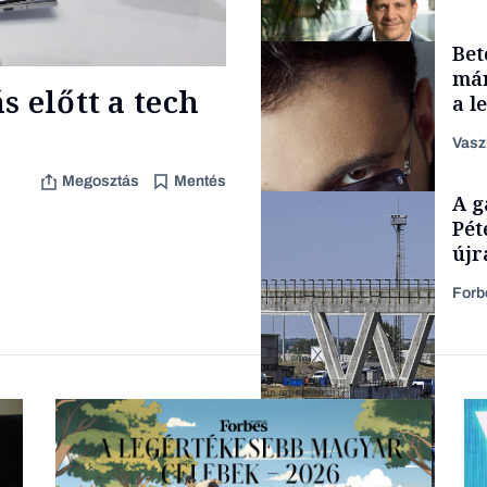
Bet
Családi vállalkozások
már
 előtt a tech
a l
aka
Vasz
Megosztás
Mentés
TÁMOGATÓI
A g
TARTALOM
Pét
újr
Forb
Forbes-sztori