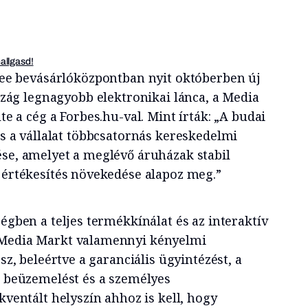
hallgasd!
lee bevásárlóközpontban nyit októberben új
szág legnagyobb elektronikai lánca, a Media
te a cég a Forbes.hu-val. Mint írták: „A budai
s a vállalat többcsatornás kereskedelmi
ése, amelyet a meglévő áruházak stabil
e értékesítés növekedése alapoz meg.”
ségben a teljes termékkínálat és az interaktív
 Media Markt valamennyi kényelmi
esz, beleértve a garanciális ügyintézést, a
li beüzemelést és a személyes
ekventált helyszín ahhoz is kell, hogy