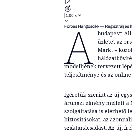
A
Forbes Hangoscikk
—
Regisztrálj és 
budapesti Al
üzletet az or
Markt – közöl
hálózatbővíté
modelljének tervezett lép
teljesítménye és az onlin
Ígéretük szerint az új egy
áruházi élmény mellett a
szolgáltatása is elérhető l
biztosításokat, az azonna
szaktanácsadást. Az új, fr