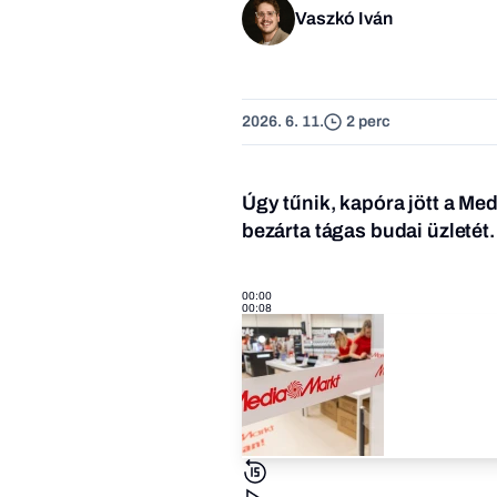
Vaszkó Iván
2026. 6. 11.
2 perc
Úgy tűnik, kapóra jött a M
bezárta tágas budai üzletét.
00:00
00:08