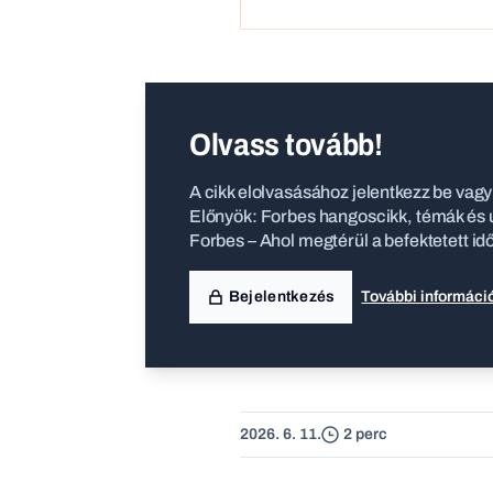
Olvass tovább!
A cikk elolvasásához jelentkezz be vagy 
Előnyök: Forbes hangoscikk, témák és ú
Forbes – Ahol megtérül a befektetett id
Bejelentkezés
További informáci
2026. 6. 11.
2 perc