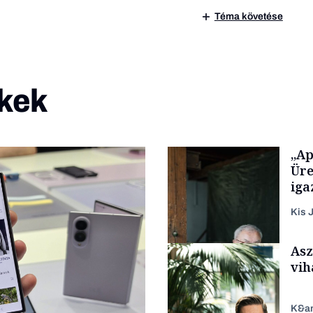
Téma követése
kek
„Ap
Üre
iga
Kis J
Asz
vih
K&a