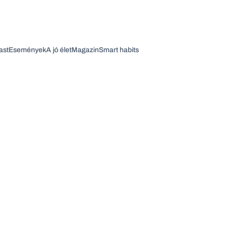
ast
Események
A jó élet
Magazin
Smart habits
Vagy fedezze fel a következő témákat
Üzlet
Pénz
Zöld
Legyél jobb!