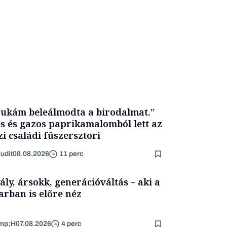
ukám beleálmodta a birodalmat.”
s és gazos paprikamalomból lett az
zi családi fűszersztori
udit
08.08.2026
11 perc
ály, ársokk, generációváltás – aki a
arban is előre néz
mp;H
07.08.2026
4 perc