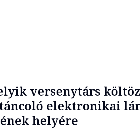
elyik versenytárs költöz
 táncoló elektronikai lá
tének helyére