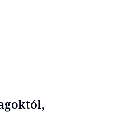
a
agoktól,