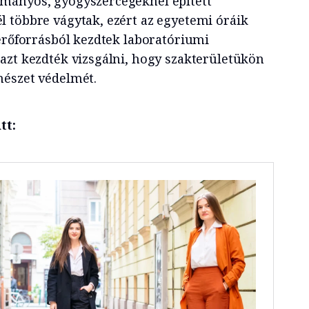
mányos, gyógyszercégeknél épített
 többre vágytak, ezért az egyetemi óráik
 erőforrásból kezdtek laboratóriumi
azt kezdték vizsgálni, hogy szakterületükön
mészet védelmét.
tt: