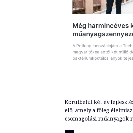
Körülbelül két év fejleszt
elő, amely a főleg élelmis
csomagolási műanyagok min