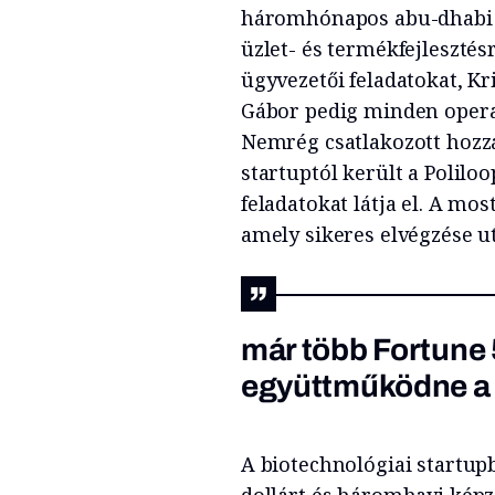
háromhónapos abu-dhabi p
üzlet- és termékfejlesztésr
ügyvezetői feladatokat, Kri
Gábor pedig minden operatí
Nemrég csatlakozott hozzá
startuptól került a Polilo
feladatokat látja el. A mos
amely sikeres elvégzése u
már több Fortune 
együttműködne a
A biotechnológiai startup
dollárt és háromhavi képzé