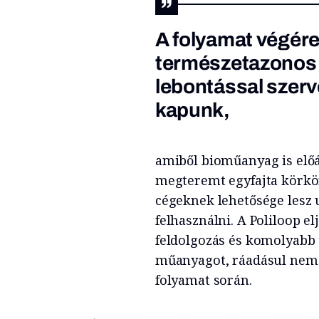
A folyamat végér
természetazonos 
lebontással szer
kapunk,
amiből bioműanyag is előál
megteremt egyfajta körkö
cégeknek lehetősége lesz 
felhasználni. A Poliloop e
feldolgozás és komolyabb t
műanyagot, ráadásul nem 
folyamat során.