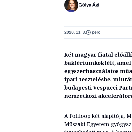
Gólya Ági
2020. 11. 3.
perc
Két magyar fiatal előállí
baktériumkoktélt, amely
egyszerhasználatos műa
ipari tesztelésbe, miutá
budapesti Vespucci Part
nemzetközi akcelerátora
A Poliloop két alapítója, 
Műszaki Egyetem gyógysz