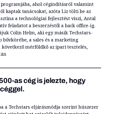
rogramjába, ahol cégindításról valamint
ől kaptak tanácsokat, azóta Liz tölti be az
sztina a technológiai fejlesztést viszi, Antal
v feladatot a beszerzéstől a back office-ig.
juk Colin Helm, aki egy másik Techstars-
op bűvkörébe, a sales és a marketing
t következő mérföldkő az ipari tesztelés,
tán
500-as cég is jelezte, hogy
 céggel.
ba a Techstars eljárásmódja szerint húszezer
st ajánlott hat százalék tulajdonrészért