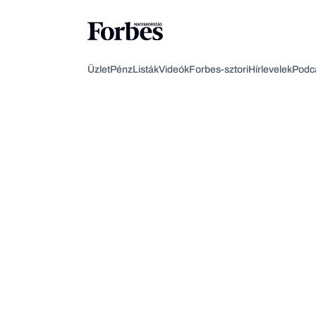
Üzlet
Pénz
Listák
Videók
Forbes-sztori
Hírlevelek
Podc