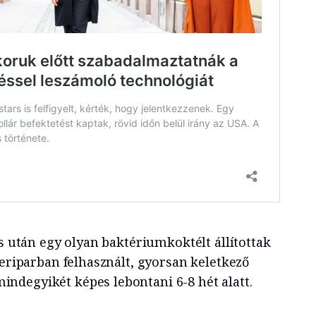
és után egy olyan baktériumkoktélt állítottak
zeriparban felhasznált, gyorsan keletkező
degyikét képes lebontani 6-8 hét alatt.