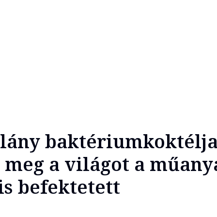
lány baktériumkoktélj
 meg a világot a műany
is befektetett