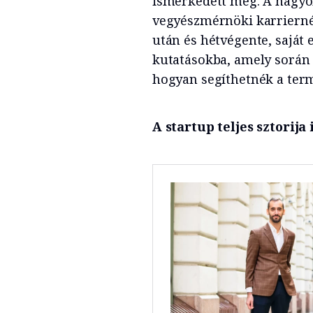
ismerkedett meg. A hagyo
vegyészmérnöki karriernél
után és hétvégente, saját
kutatásokba, amely során 
hogyan segíthetnék a ter
A startup teljes sztorija i