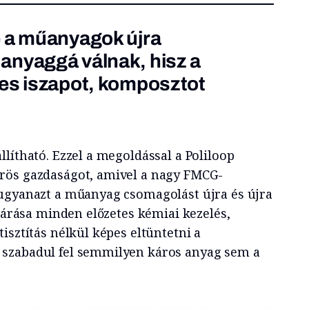
e a műanyagok újra
anyaggá válnak, hisz a
ves iszapot, komposztot
lítható. Ezzel a megoldással a Poliloop
rös gazdaságot, amivel a nagy FMCG-
ugyanazt a műanyag csomagolást újra és újra
ljárása minden előzetes kémiai kezelés,
isztítás nélkül képes eltüntetni a
szabadul fel semmilyen káros anyag sem a