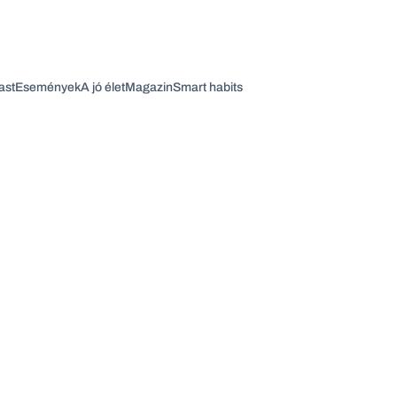
ast
Események
A jó élet
Magazin
Smart habits
Vagy fedezze fel a következő témákat
Üzlet
Pénz
Zöld
Legyél jobb!