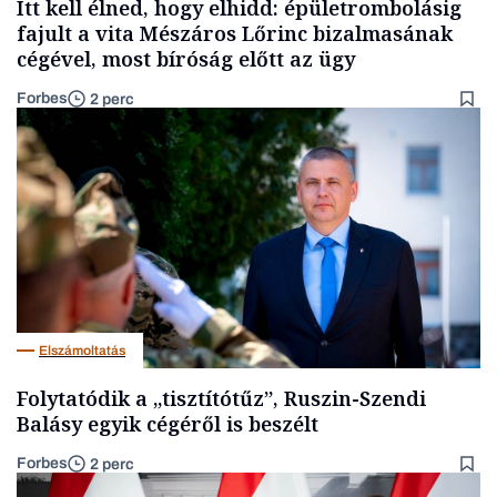
Itt kell élned, hogy elhidd: épületrombolásig
fajult a vita Mészáros Lőrinc bizalmasának
cégével, most bíróság előtt az ügy
Forbes
2 perc
Elszámoltatás
Folytatódik a „tisztítótűz”, Ruszin-Szendi
Balásy egyik cégéről is beszélt
Forbes
2 perc