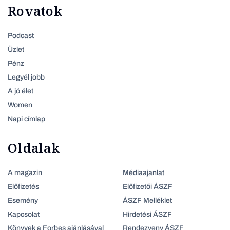
Rovatok
Podcast
Üzlet
Pénz
Legyél jobb
A jó élet
Women
Napi címlap
Oldalak
A magazin
Médiaajanlat
Előfizetés
Előfizetői ÁSZF
Esemény
ÁSZF Melléklet
Kapcsolat
Hirdetési ÁSZF
Könyvek a Forbes ajánlásával
Rendezveny ÁSZF