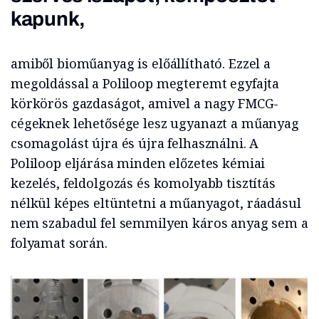
kapunk,
amiből bioműanyag is előállítható. Ezzel a
megoldással a Poliloop megteremt egyfajta
körkörös gazdaságot, amivel a nagy FMCG-
cégeknek lehetősége lesz ugyanazt a műanyag
csomagolást újra és újra felhasználni. A
Poliloop eljárása minden előzetes kémiai
kezelés, feldolgozás és komolyabb tisztítás
nélkül képes eltüntetni a műanyagot, ráadásul
nem szabadul fel semmilyen káros anyag sem a
folyamat során.