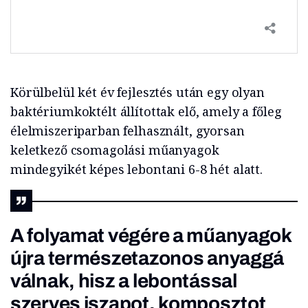
Körülbelül két év fejlesztés után egy olyan
baktériumkoktélt állítottak elő, amely a főleg
élelmiszeriparban felhasznált, gyorsan
keletkező csomagolási műanyagok
mindegyikét képes lebontani 6-8 hét alatt.
A folyamat végére a műanyagok
újra természetazonos anyaggá
válnak, hisz a lebontással
szerves iszapot, komposztot