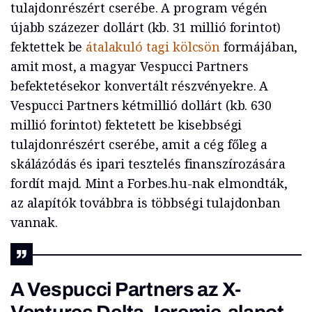
tulajdonrészért cserébe. A program végén
újabb százezer dollárt (kb. 31 millió forintot)
fektettek be
átalakuló tagi kölcsön
formájában,
amit most, a magyar Vespucci Partners
befektetésekor konvertált részvényekre. A
Vespucci Partners kétmillió dollárt (kb. 630
millió forintot) fektetett be kisebbségi
tulajdonrészért cserébe, amit a cég főleg a
skálázódás és ipari tesztelés finanszírozására
fordít majd. Mint a Forbes.hu-nak elmondták,
az alapítók továbbra is többségi tulajdonban
vannak.
A Vespucci Partners az X-