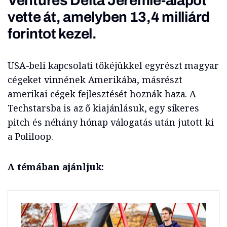
Ventures Delta
Jeremie-alapot
vette át, amelyben 13,4 milliárd
forintot kezel.
USA-beli kapcsolati tőkéjükkel egyrészt magyar
cégeket vinnének Amerikába, másrészt
amerikai cégek fejlesztését hoznák haza. A
Techstarsba is az ő kiajánlásuk, egy sikeres
pitch és néhány hónap válogatás után jutott ki
a Poliloop.
A témában ajánljuk: