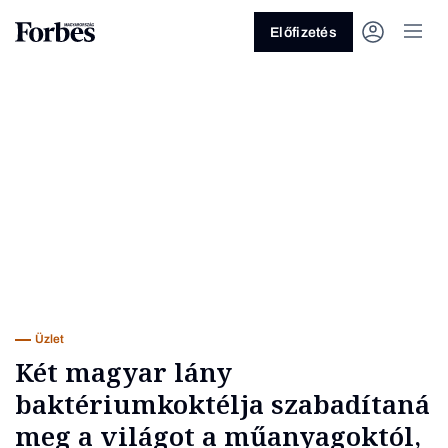
Előfizetés
Vagy fedezze fel a következő
témákat
Üzlet
Pénz
Zöld
Legyél jobb!
Üzlet
Két magyar lány
baktériumkoktélja szabadítaná
meg a világot a műanyagoktól,