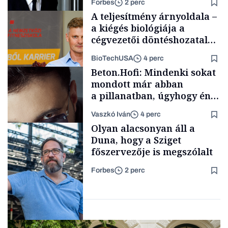
Forbes
2 perc
A teljesítmény árnyoldala –
a kiégés biológiája a
cégvezetői döntéshozatal
mögött
BioTechUSA
4 perc
Politika
Beton.Hofi: Mindenki sokat
mondott már abban
a pillanatban, úgyhogy én
a legsarkosabb
Vaszkó Iván
4 perc
gondolataimat akartam
Content Lab HUB
Olyan alacsonyan áll a
kimondani
Duna, hogy a Sziget
főszervezője is megszólalt
Forbes
2 perc
Forbes-sztori