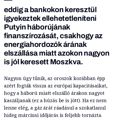
eddig a bankokon keresztül
igyekeztek ellehetetleníteni
Putyin háborújának
finanszírozását, csakhogy az
energiahordozók árának
elszállása miatt azokon nagyon
is jól keresett Moszkva.
Nagyon úgy tűnik, az oroszok korábban épp
azért fogták vissza az európai kapacitásaikat,
hogy a háború miatt elszálló árakon nagyot
kaszáljanak (ez a húzás be is jött). Ha ez nem
lenne elég, a gáz árát ráadásul a szokatlanul
hideg márciusi időjárás is feljebb tornázta.