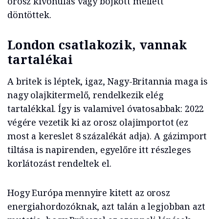
orosz kivonulás vagy bojkott mellett
döntöttek.
London csatlakozik, vannak
tartalékai
A britek is léptek, igaz, Nagy-Britannia maga is
nagy olajkitermelő, rendelkezik elég
tartalékkal. Így is valamivel óvatosabbak: 2022
végére vezetik ki az orosz olajimportot (ez
most a kereslet 8 százalékát adja). A gázimport
tiltása is napirenden, egyelőre itt részleges
korlátozást rendeltek el.
Hogy Európa mennyire kitett az orosz
energiahordozóknak, azt talán a legjobban azt