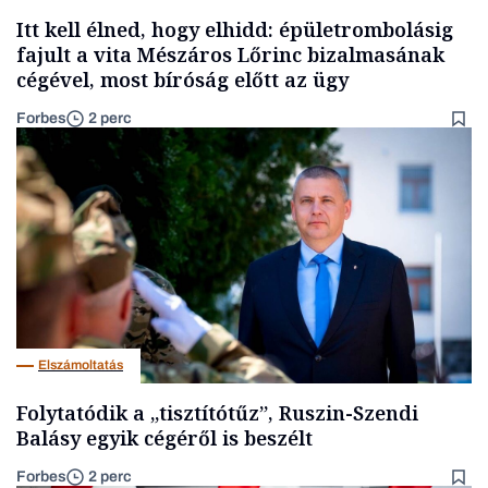
Itt kell élned, hogy elhidd: épületrombolásig
fajult a vita Mészáros Lőrinc bizalmasának
cégével, most bíróság előtt az ügy
Forbes
2 perc
Elszámoltatás
Folytatódik a „tisztítótűz”, Ruszin-Szendi
Balásy egyik cégéről is beszélt
Forbes
2 perc