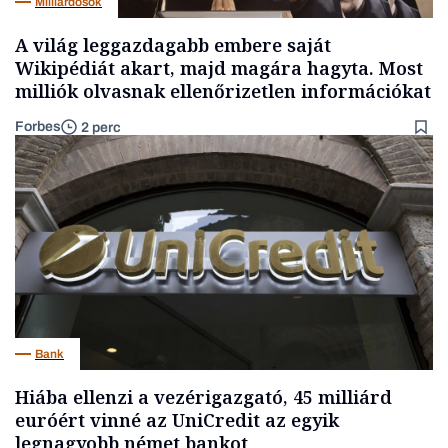
Milliárdosok
A világ leggazdagabb embere saját
Wikipédiát akart, majd magára hagyta. Most
milliók olvasnak ellenőrizetlen információkat
Forbes
2 perc
Bank
Hiába ellenzi a vezérigazgató, 45 milliárd
euróért vinné az UniCredit az egyik
legnagyobb német bankot