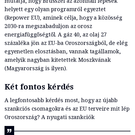
mutatja, hogy Brüsszel az azonnali lépések
helyett egy olyan programról egyeztet
(Repower EU), aminek célja, hogy a közösség
2030-ra megszabaduljon az orosz
energiafüggőségtől. A gáz 40, az olaj 27
százaléka jön az EU-ba Oroszországból, de elég
egyenetlen elosztásban, vannak tagállamok,
amelyik nagyban kitetettek Moszkvának
(Magyarország is ilyen).
Két fontos kérdés
A legfontosabb kérdés most, hogy az újabb
szankciós csomagokra és az EU terveire mit lép
Oroszország? A nyugati szankciók