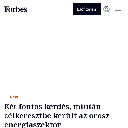
Előfizetés
Vagy fedezze fel a következő
témákat
Üzlet
Pénz
Zöld
Legyél jobb!
Üzlet
Két fontos kérdés, miután
célkeresztbe került az orosz
energiaszektor