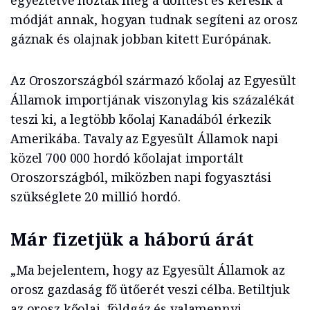
egyeztetve hozták meg a döntést és keresik a
módját annak, hogyan tudnak segíteni az orosz
gáznak és olajnak jobban kitett Európának.
Az Oroszországból származó kőolaj az Egyesült
Államok importjának viszonylag kis százalékát
teszi ki, a legtöbb kőolaj Kanadából érkezik
Amerikába. Tavaly az Egyesült Államok napi
közel 700 000 hordó kőolajat importált
Oroszországból, miközben napi fogyasztási
szükséglete 20 millió hordó.
Már fizetjük a háború árát
„Ma bejelentem, hogy az Egyesült Államok az
orosz gazdaság fő ütőerét veszi célba. Betiltjuk
az orosz kőolaj, földgáz és valamennyi