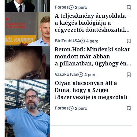
Forbes
2 perc
A teljesítmény árnyoldala –
a kiégés biológiája a
cégvezetői döntéshozatal
mögött
BioTechUSA
4 perc
Politika
Beton.Hofi: Mindenki sokat
mondott már abban
a pillanatban, úgyhogy én
a legsarkosabb
Vaszkó Iván
4 perc
gondolataimat akartam
Content Lab HUB
Olyan alacsonyan áll a
kimondani
Duna, hogy a Sziget
főszervezője is megszólalt
Forbes
2 perc
Forbes-sztori