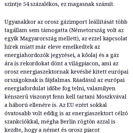
szintje 54 százalékos, ez magasnak számít.
Ugyanakkor az orosz gázimport leállítását több
tagállam sem támogatta (Németország volt az
egyik Magyarország mellett), az ezzel kapcsolat
hírek miatt már eleve emelkedtek az
energiahordozók jegyzései, a kőolaj és a gáz
ára is rekordokat dönt a világpiacon, ami az
orosz energiaszektornak kevésbé kitett európai
országoknak is fájdalmas. Ráadásul az európai
energiafordulat időbe fog telni, valamilyen
kénszerű viszonyt fenn kell tartani Moszkvával
a háború ellenére is. Az EU ezért sokkal
óvatosabb volt eddig is az energiaszektort célzó
szankciókkal, mégha Berlin rögtön azzal is
kezdte, hogy a német és orosz piacot