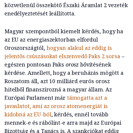
közvetlenül összekötő Északi Áramlat 2 vezeték
enedélyeztetését leállította.
Magyar szempontból kiemelt kérdés, hogy ha
az EU az energiaszektorban elfordul
Oroszországtól,
hogyan alakul az eddig is
jelentős csúszásokat elszenvedő Paks 2 sorsa
–
egészen pontosan Paks
orosz
bővítésének
kérdése. Amellett, hogy a beruházás mögött a
Roszatom áll, azt 10 milliárd eurós orosz
hitelből finanszírozná a magyar állam. Az
Európai Parlament már
támogatta azt a
javaslatot, ami az orosz atomenergiát is
kidobná az EU-ból
, kérdés, ennél tovább
mennek-e és rábólint-e arra majd az Európai
Bizottság és a Tanács is. A szankciókat eddig