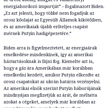
energiahordozó importját” – fogalmazott Biden.
„Ez azt jelenti, hogy többé nem fogadjuk az
orosz kőolajat az Egyesült Államok kikötőiben,
és az amerikaiak újabb erőteljes csapást
mérnek Putyin hadigépezetére.”
Biden arra is figyelmeztetett, az energiaárak
emelkedése mindenkinek, így az amerikai
háztartásoknak is fájni fog. Kiemelte azt is,
hogy a gáz ára Amerikában már korábban
emelkedni kezdett, amikor Putyin elkezdte az
orosz csapatokat az ukrán határra vezényelni.
Az amerikai elnök szerint Putyin háborújának
mindnyájan megfizetjük az árát, de méltatta
azokat a cégeket, amelyek már korábban az