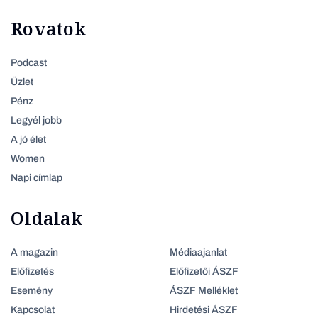
Rovatok
Podcast
Üzlet
Pénz
Legyél jobb
A jó élet
Women
Napi címlap
Oldalak
A magazin
Médiaajanlat
Előfizetés
Előfizetői ÁSZF
Esemény
ÁSZF Melléklet
Kapcsolat
Hirdetési ÁSZF