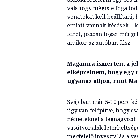
valahogy mégis elfogadod
vonatokat kell beállítani, 
emiatt vannak késések – le
lehet, jobban fogsz mérge
amikor az autóban ülsz.
Magamra ismertem a jel
elképzelnem, hogy egy n
ugyanaz álljon, mint M
Svájcban már 5-10 perc ké
úgy van felépítve, hogy cs
németeknél a legnagyobb p
vasútvonalak leterheltség
megfelelő invesztálás a va