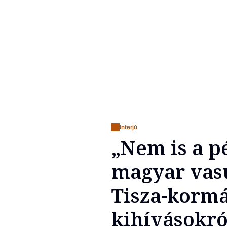
Interjú
„Nem is a p
magyar vasú
Tisza-kormá
kihívásokró