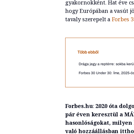
gyakornokként. Hat éve cs
hogy Európában a vasút jö
tavaly szerepelt a
Forbes 30
Több ebből
Drága jegy a reptérre: sokba kerü
Forbes 30 Under 30: Íme, 2025-ö
Forbes.hu
:
2020 óta dolgo
pár éven keresztül a MÁ
hasonlóságokat, milyen 
való hozzáállásban itth