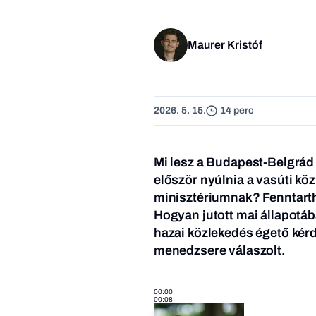
Maurer Kristóf
2026. 5. 15.
14 perc
Mi lesz a Budapest-Belgrád
először nyúlnia a vasúti kö
minisztériumnak? Fenntarth
Hogyan jutott mai állapotáb
hazai közlekedés égető kér
menedzsere válaszolt.
00:00
00:08