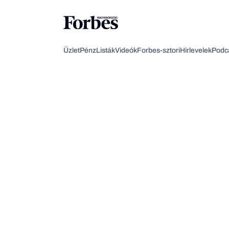
Üzlet
Pénz
Listák
Videók
Forbes-sztori
Hírlevelek
Podc