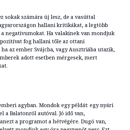
z sokak számára új lesz, de a vasúttal
yarországon hallani kritikákat, a legtöbb
i a negatívumokat. Ha valakinek van mondjuk
zitívat fog hallani tőle az ottani
ha az ember Svájcba, vagy Ausztriába utazik,
z emberek adott esetben mérgesek, mert
at.
emberi agyban. Mondok egy példát: egy nyári
l a Balatonról autóval. Jó idő van,
yanezt a programot a hétvégére. Dugó van,
helyett mondjuk egy óra negyvenöt perc. Ezt