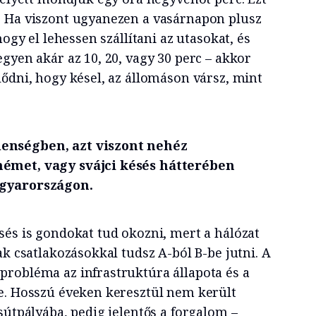
. Ha viszont ugyanezen a vasárnapon plusz
hogy el lehessen szállítani az utasokat, és
gyen akár az 10, 20, vagy 30 perc – akkor
lődni, hogy késel, az állomáson vársz, mint
enségben, azt viszont nehéz
émet, vagy svájci késés hátterében
agyarországon.
sés is gondokat tud okozni, mert a hálózat
ak csatlakozásokkal tudsz A-ból B-be jutni. A
robléma az infrastruktúra állapota és a
e. Hosszú éveken keresztül nem került
sútpályába, pedig jelentős a forgalom –