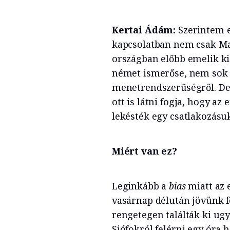
Kertai Ádám:
Szerintem e
kapcsolatban nem csak Mag
országban előbb emelik k
német ismerőse, nem sok po
menetrendszerűségről. De 
ott is látni fogja, hogy a
lekésték egy csatlakozásuk
Miért van ez?
Leginkább a
bias
miatt az 
vasárnap délután jövünk fe
rengetegen találták ki ug
Siófokról felérni egy óra 