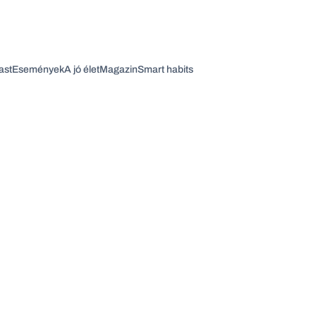
ast
Események
A jó élet
Magazin
Smart habits
Vagy fedezze fel a következő témákat
Üzlet
Pénz
Zöld
Legyél jobb!