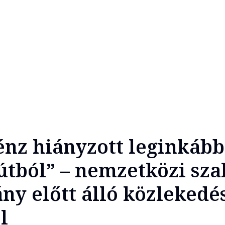
énz hiányzott leginkább
tból” – nemzetközi sza
ny előtt álló közlekedé
l