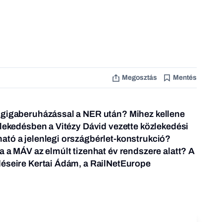
Megosztás
Mentés
 gigaberuházással a NER után? Mihez kellene
zlekedésben a Vitézy Dávid vezette közlekedési
ató a jelenlegi országbérlet-konstrukció?
a a MÁV az elmúlt tizenhat év rendszere alatt? A
déseire Kertai Ádám, a RailNetEurope