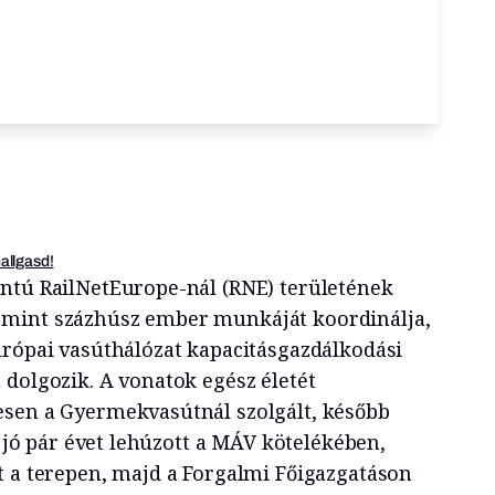
hallgasd!
ntú RailNetEurope-nál (RNE) területének
mint százhúsz ember munkáját koordinálja,
urópai vasúthálózat kapacitásgazdálkodási
 dolgozik. A vonatok egész életét
esen a Gyermekvasútnál szolgált, később
e jó pár évet lehúzott a MÁV kötelékében,
t a terepen, majd a Forgalmi Főigazgatáson