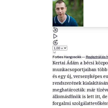
Forbes Hangoscikk
—
Regisztrálj és 
Kertai Ádám a bécsi közpo
munkacsoportjaiban több 
és egy új, versenyképes e
rendszerének kialakításán
meghatározták: már tízév
állomásfőnök is lett itt, d
forgalmi szolgálattevőkén