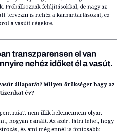
k. Próbálkoznak felújításokkal, de nagy az
tt tervezni is nehéz a karbantartásokat, ez
rol a vasúti cégekre.
n transzparensen el van
yire nehéz időket él a vasút.
asút állapotát? Milyen örökséget hagy az
tizenhat év?
repem miatt nem illik belemennem olyan
t, hogyan csinált. Az azért látni lehet, hogy
zírozás, és ami még ennél is fontosabb: