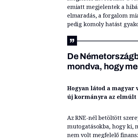
emiatt megjelentek a hibá
elmaradás, a forgalom mia
pedig komoly hatást gyako
De Németországba
mondva, hogy menn
Hogyan látod a magyar v
új kormányra az elmúlt 
Az RNE-nél betöltött sze
mutogatásokba, hogy ki, mi
nem volt megfelelő finans