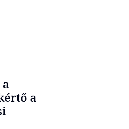
 a
kértő a
si