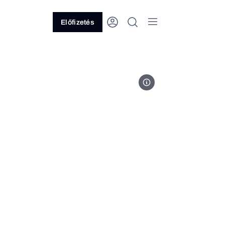
Előfizetés
Fotó: Ránki Dániel // Forbes