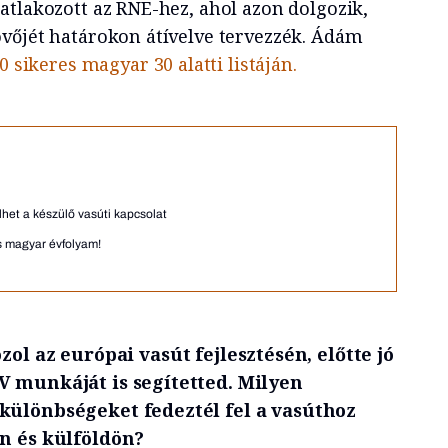
atlakozott az RNE-hez, ahol azon dolgozik,
vőjét határokon átívelve tervezzék. Ádám
 sikeres magyar 30 alatti listáján.
lhet a készülő vasúti kapcsolat
s magyar évfolyam!
zol az európai vasút fejlesztésén, előtte jó
V munkáját is segítetted. Milyen
különbségeket fedeztél fel a vasúthoz
on és külföldön?