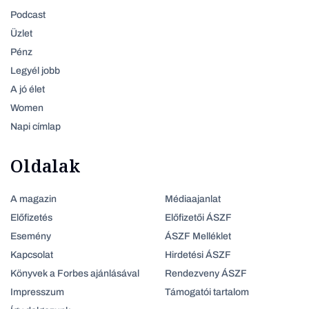
Podcast
Üzlet
Pénz
Legyél jobb
A jó élet
Women
Napi címlap
Oldalak
A magazin
Médiaajanlat
Előfizetés
Előfizetői ÁSZF
Esemény
ÁSZF Melléklet
Kapcsolat
Hirdetési ÁSZF
Könyvek a Forbes ajánlásával
Rendezveny ÁSZF
Impresszum
Támogatói tartalom