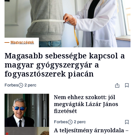
Magyar cégek
Magasabb sebességbe kapcsol a
magyar gyógyszergyár a
fogyasztószerek piacán
Forbes
2 perc
Nem ehhez szokott: jól
megvágták Lázár János
fizetését
Forbes
2 perc
A teljesítmény árnyoldala –