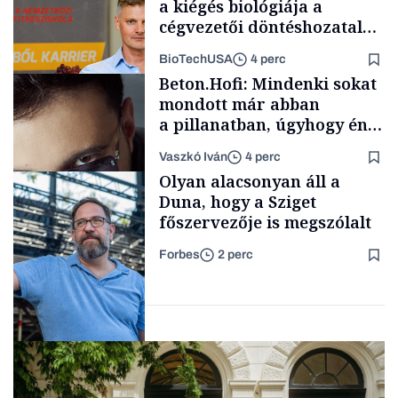
a kiégés biológiája a
cégvezetői döntéshozatal
mögött
BioTechUSA
4 perc
Politika
Beton.Hofi: Mindenki sokat
mondott már abban
a pillanatban, úgyhogy én
a legsarkosabb
Vaszkó Iván
4 perc
gondolataimat akartam
Content Lab HUB
Olyan alacsonyan áll a
kimondani
Duna, hogy a Sziget
főszervezője is megszólalt
Forbes
2 perc
Forbes-sztori
Társadalom