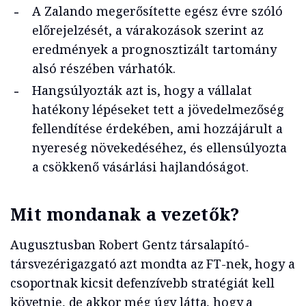
A Zalando megerősítette egész évre szóló
előrejelzését, a várakozások szerint az
eredmények a prognosztizált tartomány
alsó részében várhatók.
Hangsúlyozták azt is, hogy a vállalat
hatékony lépéseket tett a jövedelmezőség
fellendítése érdekében, ami hozzájárult a
nyereség növekedéséhez, és ellensúlyozta
a csökkenő vásárlási hajlandóságot.
Mit mondanak a vezetők?
Augusztusban Robert Gentz társalapító-
társvezérigazgató azt mondta az FT-nek, hogy a
csoportnak kicsit defenzívebb stratégiát kell
követnie, de akkor még úgy látta, hogy a