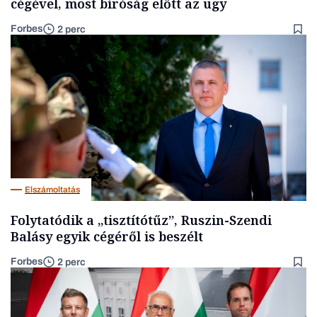
cégével, most bíróság előtt az ügy
Forbes
2 perc
Elszámoltatás
Folytatódik a „tisztítótűz”, Ruszin-Szendi
Balásy egyik cégéről is beszélt
Forbes
2 perc