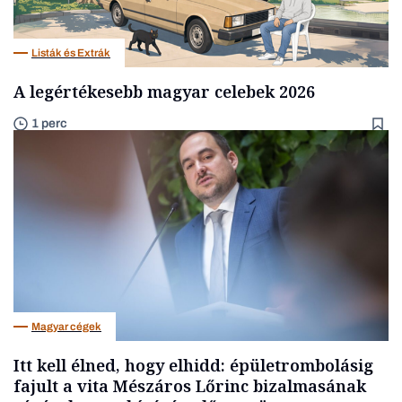
Listák és Extrák
A legértékesebb magyar celebek 2026
1 perc
Magyar cégek
Itt kell élned, hogy elhidd: épületrombolásig
fajult a vita Mészáros Lőrinc bizalmasának