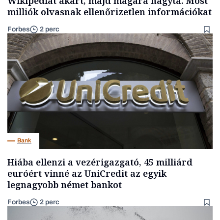
Wikipédiát akart, majd magára hagyta. Most
milliók olvasnak ellenőrizetlen információkat
Forbes
2 perc
Bank
Hiába ellenzi a vezérigazgató, 45 milliárd
euróért vinné az UniCredit az egyik
legnagyobb német bankot
Forbes
2 perc