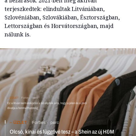
a bezárások. 2021-ben még aktívan
terjeszkedtek: elindultak Litvániában,
Szlovéniában, Szlovákiában, Észtországban,
Lettországban és Horvátországban, majd
nálunk is.
ÜZLET
Forbes
perc
Ez a litván tech unikornis a bizonyíték arra, hogy a jelen és a jövő
divatja a fenntarthatóság
ÜZLET
Forbes
perc
Olcsó, kínai és függővé tesz – a Shein az új H&M