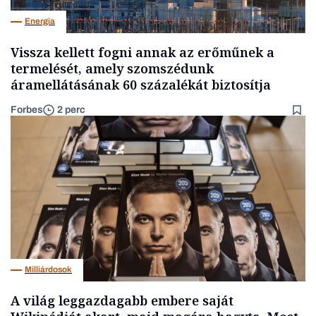
Energia
Vissza kellett fogni annak az erőműnek a
termelését, amely szomszédunk
áramellátásának 60 százalékát biztosítja
Forbes
2 perc
Milliárdosok
A világ leggazdagabb embere saját