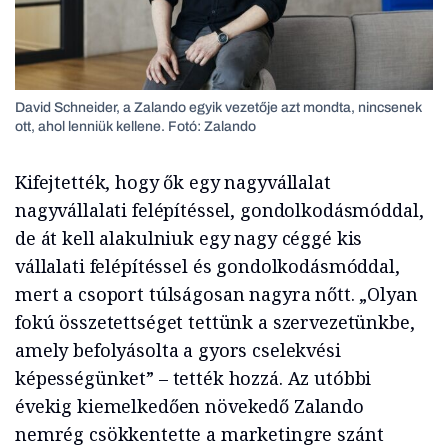
David Schneider, a Zalando egyik vezetője azt mondta, nincsenek
ott, ahol lenniük kellene. Fotó: Zalando
Kifejtették, hogy ők egy nagyvállalat
nagyvállalati felépítéssel, gondolkodásmóddal,
de át kell alakulniuk egy nagy céggé kis
vállalati felépítéssel és gondolkodásmóddal,
mert a csoport túlságosan nagyra nőtt. „Olyan
fokú összetettséget tettünk a szervezetünkbe,
amely befolyásolta a gyors cselekvési
képességünket” – tették hozzá. Az utóbbi
évekig kiemelkedően növekedő Zalando
nemrég csökkentette a marketingre szánt