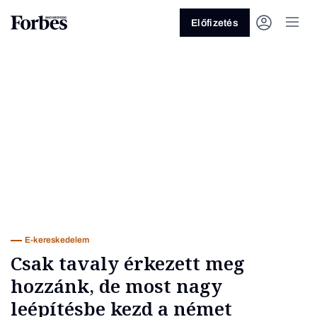
Előfizetés
Vagy fedezze fel a következő
témákat
Üzlet
Pénz
Zöld
Legyél jobb!
E-kereskedelem
Csak tavaly érkezett meg
hozzánk, de most nagy
leépítésbe kezd a német