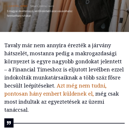
LEGYÉL JOBB!
Takács Dalma
perc
5 magyar divattervező, akitől elérhető áron vásárolhatsz
fenntartható ruhákat
Tavaly már nem annyira érezték a járvány
hátszelét, mostanra pedig a makrogazdasági
környezet is egyre nagyobb gondokat jelentett
–
a Financial Timeshoz is eljutott levélben ezzel
indokolták munkatársaiknak a több száz fősre
becsült leépítéseket.
Azt még nem tudni,
pontosan hány embert küldenek el,
még csak
most indultak az egyeztetések az üzemi
tanáccsal.