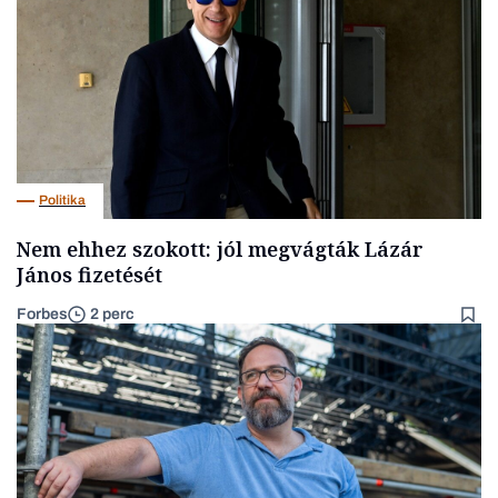
Politika
Nem ehhez szokott: jól megvágták Lázár
János fizetését
Forbes
2 perc