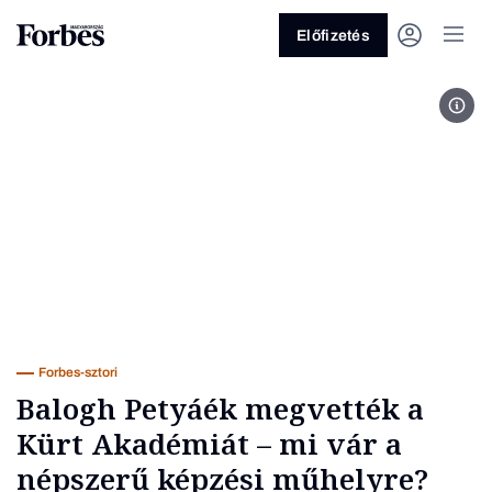
Előfizetés
Kép 
Vagy fedezze fel a következő
témákat
Üzlet
Pénz
Zöld
Legyél jobb!
Forbes-sztori
Balogh Petyáék megvették a
Kürt Akadémiát – mi vár a
népszerű képzési műhelyre?