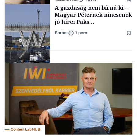
gondolataimat akartam
TÁMOGATÓI
A gazdaság nem bírná ki –
TARTALOM
kimondani
Magyar Péternek nincsenek
jó hírei Paks
újraindításáról
Forbes
1 perc
Forbes-sztori
Energia
Content Lab HUB