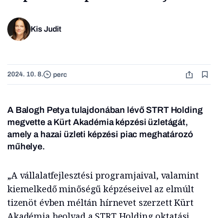
Kis Judit
2024. 10. 8.
perc
A Balogh Petya tulajdonában lévő STRT Holding
megvette a Kürt Akadémia képzési üzletágát,
amely a hazai üzleti képzési piac meghatározó
műhelye.
„A vállalatfejlesztési programjaival, valamint
kiemelkedő minőségű képzéseivel az elmúlt
tizenöt évben méltán hírnevet szerzett Kürt
Akadémia beolvad a STRT Holding oktatási