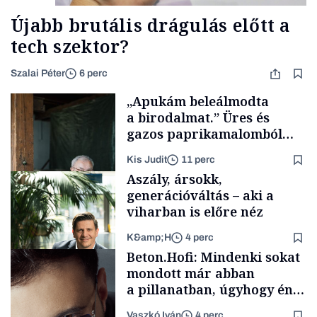
Újabb brutális drágulás előtt a
tech szektor?
Szalai Péter
6 perc
„Apukám beleálmodta
a birodalmat.” Üres és
gazos paprikamalomból
lett az igazi családi
Kis Judit
11 perc
fűszersztori
Aszály, ársokk,
generációváltás – aki a
viharban is előre néz
K&amp;H
4 perc
Családi
Beton.Hofi: Mindenki sokat
vállalkozások
mondott már abban
a pillanatban, úgyhogy én
a legsarkosabb
Vaszkó Iván
4 perc