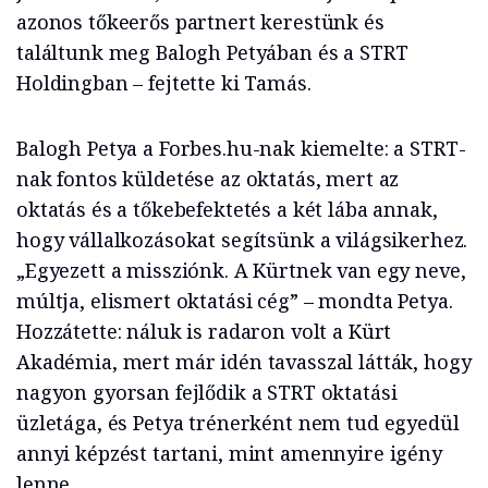
azonos tőkeerős partnert kerestünk és
találtunk meg Balogh Petyában és a STRT
Holdingban – fejtette ki Tamás.
Balogh Petya a Forbes.hu-nak kiemelte: a STRT-
nak fontos küldetése az oktatás, mert az
oktatás és a tőkebefektetés a két lába annak,
hogy vállalkozásokat segítsünk a világsikerhez.
„Egyezett a missziónk. A Kürtnek van egy neve,
múltja, elismert oktatási cég” – mondta Petya.
Hozzátette: náluk is radaron volt a Kürt
Akadémia, mert már idén tavasszal látták, hogy
nagyon gyorsan fejlődik a STRT oktatási
üzletága, és Petya trénerként nem tud egyedül
annyi képzést tartani, mint amennyire igény
lenne.