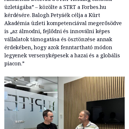
üzletágába” – közölte a STRT a Forbes.hu
kérdésére. Balogh Petyáék célja a Kürt
Akadémia üzleti kompetenciával megerősödve
is „az álmodni, fejlődni és innoválni képes
vállalatok támogatása és ösztönzése annak
érdekében, hogy azok fenntartható módon
legyenek versenyképesek a hazai és a globális
piacon.”