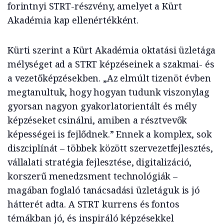
forintnyi STRT-részvény, amelyet a Kürt
Akadémia kap ellenértékként.
Kürti szerint a Kürt Akadémia oktatási üzletága
mélységet ad a STRT képzéseinek a szakmai- és
a vezetőképzésekben. „Az elmúlt tizenöt évben
megtanultuk, hogy hogyan tudunk viszonylag
gyorsan nagyon gyakorlatorientált és mély
képzéseket csinálni, amiben a résztvevők
képességei is fejlődnek.” Ennek a komplex, sok
diszciplínát – többek között szervezetfejlesztés,
vállalati stratégia fejlesztése, digitalizáció,
korszerű menedzsment technológiák –
magában foglaló tanácsadási üzletáguk is jó
hátterét adta. A STRT kurrens és fontos
témákban jó, és inspiráló képzésekkel