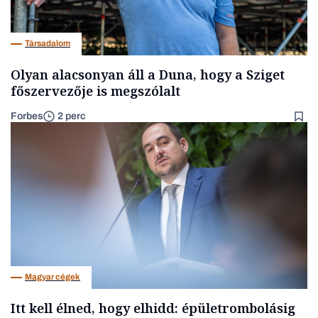
Társadalom
Olyan alacsonyan áll a Duna, hogy a Sziget
főszervezője is megszólalt
Forbes
2 perc
Magyar cégek
Itt kell élned, hogy elhidd: épületrombolásig