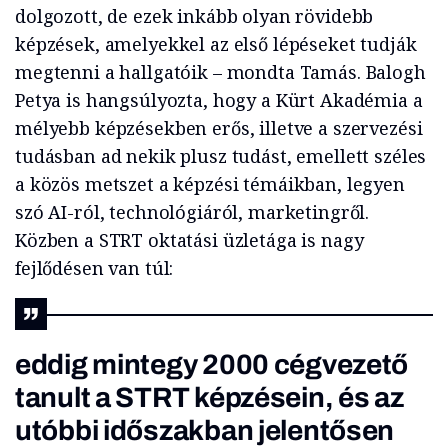
dolgozott, de ezek inkább olyan rövidebb
képzések, amelyekkel az első lépéseket tudják
megtenni a hallgatóik – mondta Tamás. Balogh
Petya is hangsúlyozta, hogy a Kürt Akadémia a
mélyebb képzésekben erős, illetve a szervezési
tudásban ad nekik plusz tudást, emellett széles
a közös metszet a képzési témáikban, legyen
szó AI-ról, technológiáról, marketingről.
Közben a STRT oktatási üzletága is nagy
fejlődésen van túl:
eddig mintegy 2000 cégvezető
tanult a STRT képzésein, és az
utóbbi időszakban jelentősen