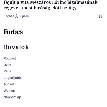
fajult a vita Mészáros Lőrinc bizalmasának
cégével, most bíróság előtt az ügy
Forbes
2 perc
Rovatok
Podcast
Üzlet
Pénz
Legyél jobb
A jó élet
Women
Napi címlap