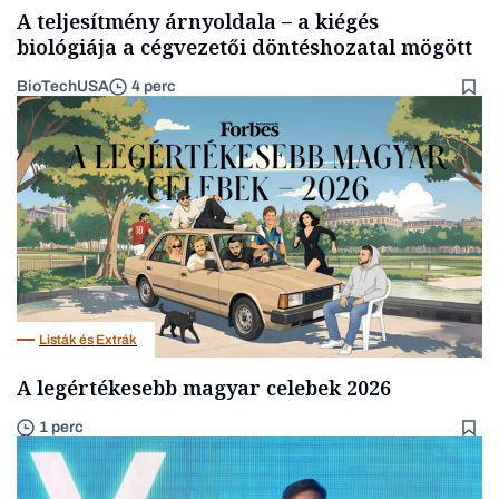
A teljesítmény árnyoldala – a kiégés
biológiája a cégvezetői döntéshozatal mögött
BioTechUSA
4 perc
Listák és Extrák
A legértékesebb magyar celebek 2026
1 perc