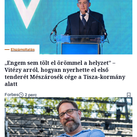
Elszámoltatás
„Engem sem tölt el örömmel a helyzet” –
Vitézy arról, hogyan nyerhette el első
tenderét Mészárosék cége a Tisza-kormány
alatt
Forbes
2 perc