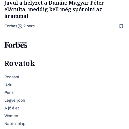
Javul a helyzet a Dunán: Magyar Péter
elárulta, meddig kell még spórolni az
árammal
Forbes
2 perc
Rovatok
Podcast
Üzlet
Pénz
Legyél jobb
A jó élet
Women
Napi címlap