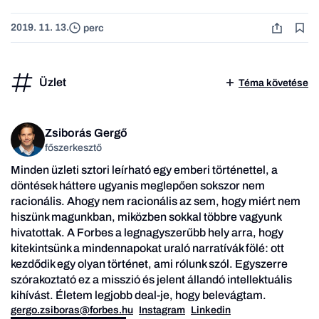
2019. 11. 13.
perc
Üzlet
Téma követése
Zsiborás Gergő
főszerkesztő
Minden üzleti sztori leírható egy emberi történettel, a
döntések háttere ugyanis meglepően sokszor nem
racionális. Ahogy nem racionális az sem, hogy miért nem
hiszünk magunkban, miközben sokkal többre vagyunk
hivatottak. A Forbes a legnagyszerűbb hely arra, hogy
kitekintsünk a mindennapokat uraló narratívák fölé: ott
kezdődik egy olyan történet, ami rólunk szól. Egyszerre
szórakoztató ez a misszió és jelent állandó intellektuális
kihívást. Életem legjobb deal-je, hogy belevágtam.
gergo.zsiboras@forbes.hu
Instagram
Linkedin