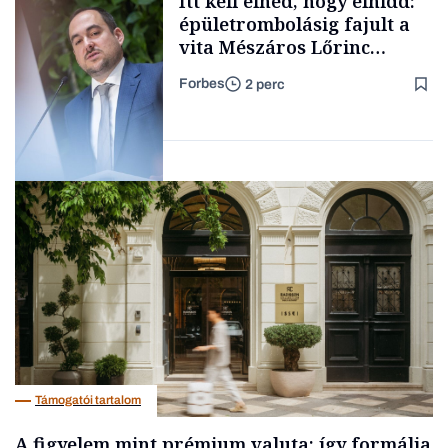
Itt kell élned, hogy elhidd:
épületrombolásig fajult a
vita Mészáros Lőrinc
bizalmasának cégével, most
Forbes
2 perc
bíróság előtt az ügy
Forbes-sztori
Magyar cégek
Támogatói tartalom
A figyelem mint prémium valuta: így formálja