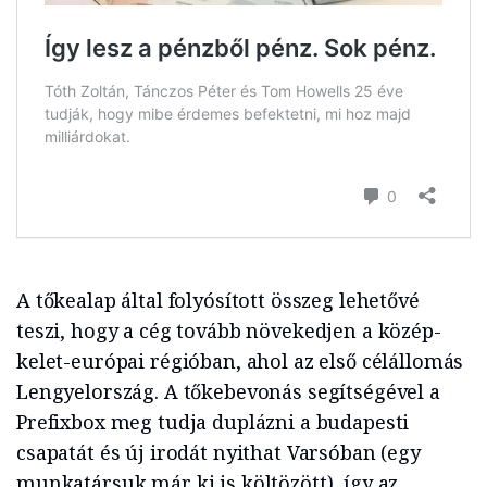
A tőkealap által folyósított összeg lehetővé
teszi, hogy a cég tovább növekedjen a közép-
kelet-európai régióban, ahol az első célállomás
Lengyelország. A tőkebevonás segítségével a
Prefixbox meg tudja duplázni a budapesti
csapatát és új irodát nyithat Varsóban (egy
munkatársuk már ki is költözött), így az