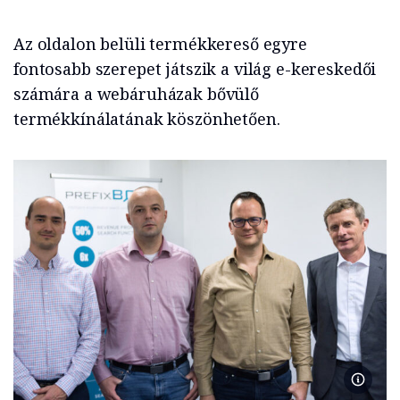
Az oldalon belüli termékkereső egyre
fontosabb szerepet játszik a világ e-kereskedői
számára a webáruházak bővülő
termékkínálatának köszönhetően.
Bial No