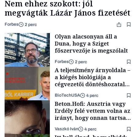
Nem ehhez szokott: jól
megvágták Lázár János fizetését
Forbes
2 perc
Olyan alacsonyan áll a
Duna, hogy a Sziget
főszervezője is megszólalt
Forbes
2 perc
A teljesítmény árnyoldala –
a kiégés biológiája a
cégvezetői döntéshozatal
mögött
BioTechUSA
4 perc
Társadalom
Beton.Hofi: Ausztria vagy
Erdély felé vettem volna az
irányt, hogy onnan tartsam
lélegeztetőgépen a magyar
Vaszkó Iván
4 perc
zenét
Content Lab HUB