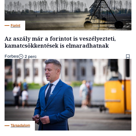
Forint
Az aszály már a forintot is veszélyezteti,
kamatcsökkentések is elmaradhatnak
Forbes
2 perc
Társadalom