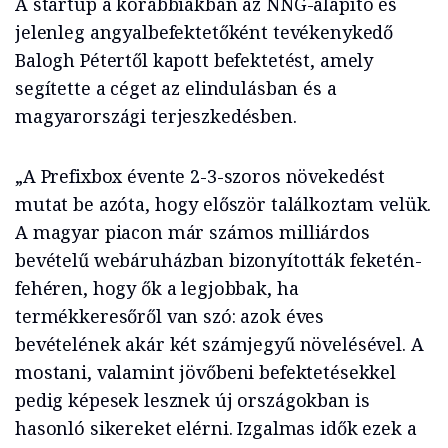
A startup a korábbiakban az NNG-alapító és
jelenleg angyalbefektetőként tevékenykedő
Balogh Pétertől kapott befektetést, amely
segítette a céget az elindulásban és a
magyarországi terjeszkedésben.
„A Prefixbox évente 2-3-szoros növekedést
mutat be azóta, hogy először találkoztam velük.
A magyar piacon már számos milliárdos
bevételű webáruházban bizonyították feketén-
fehéren, hogy ők a legjobbak, ha
termékkeresőről van szó: azok éves
bevételének akár két számjegyű növelésével. A
mostani, valamint jövőbeni befektetésekkel
pedig képesek lesznek új országokban is
hasonló sikereket elérni. Izgalmas idők ezek a