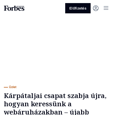
Előfizetés
Vagy fedezze fel a következő
témákat
Üzlet
Pénz
Zöld
Legyél jobb!
Üzlet
Kárpátaljai csapat szabja újra,
hogyan keressünk a
webáruházakban – újabb