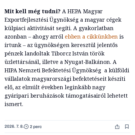
Mit kell még tudni?
A HEPA Magyar
Exportfejlesztési Ügynökség a magyar cégek
külpiaci aktivitását segíti. A gyakorlatban
azonban – ahogy arról
ebben a cikkünkben
is
írtunk – az ügynökségen keresztül jelentős
pénzek landoltak Tiborcz István török
üzlettársánál, illetve a Nyugat-Balkánon. A
HIPA Nemzeti Befektetési Ügynökség a külföldi
vállalatok magyarországi befektetéseit készíti
elő, az elmúlt években leginkább nagy
gyáripari beruházások támogatásairól lehetett
ismert.
2026. 7. 8.
2 perc