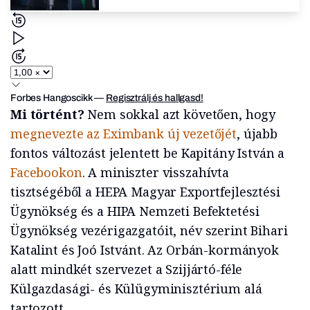
Forbes Hangoscikk
—
Regisztrálj és hallgasd!
Mi történt?
Nem sokkal azt követően, hogy
megnevezte az Eximbank új vezetőjét
, újabb
fontos változást jelentett be Kapitány István a
Facebookon
. A miniszter visszahívta
tisztségéből a HEPA Magyar Exportfejlesztési
Ügynökség és a HIPA Nemzeti Befektetési
Ügynökség vezérigazgatóit, név szerint Bihari
Katalint és Joó Istvánt. Az Orbán-kormányok
alatt mindkét szervezet a Szijjártó-féle
Külgazdasági- és Külügyminisztérium alá
tartozott.