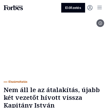
Előfizetés
Fotó
Vagy fedezze fel a következő
témákat
Üzlet
Pénz
Zöld
Legyél jobb!
Elszámoltatás
Nem áll le az átalakítás, újabb
két vezetőt hívott vissza
Kapitány István