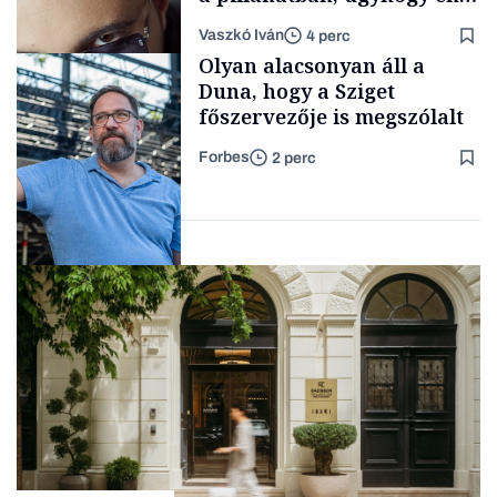
a legsarkosabb
Vaszkó Iván
4 perc
gondolataimat akartam
Content Lab HUB
Olyan alacsonyan áll a
kimondani
Duna, hogy a Sziget
főszervezője is megszólalt
Forbes
2 perc
Forbes-sztori
Társadalom