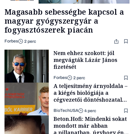
Magasabb sebességbe kapcsol a
magyar gyógyszergyár a
fogyasztószerek piacán
Forbes
2 perc
Nem ehhez szokott: jól
megvágták Lázár János
fizetését
Forbes
2 perc
A teljesítmény árnyoldala –
a kiégés biológiája a
cégvezetői döntéshozatal
mögött
BioTechUSA
4 perc
Politika
Beton.Hofi: Mindenki sokat
mondott már abban
a pillanatban, úgyhogy én