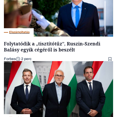
Elszámoltatás
Folytatódik a „tisztítótűz”, Ruszin-Szendi
Balásy egyik cégéről is beszélt
Forbes
2 perc