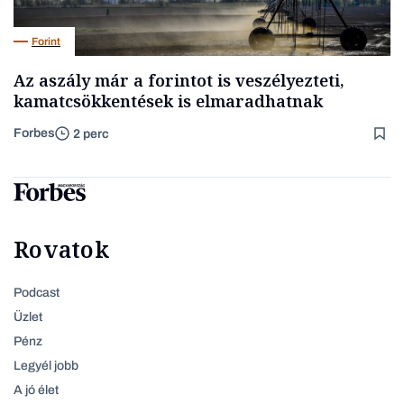
Forint
Az aszály már a forintot is veszélyezteti,
kamatcsökkentések is elmaradhatnak
Forbes
2 perc
Rovatok
Podcast
Üzlet
Pénz
Legyél jobb
A jó élet