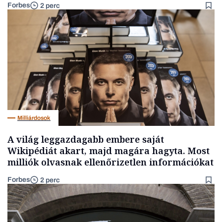
Forbes
2 perc
Milliárdosok
A világ leggazdagabb embere saját
Wikipédiát akart, majd magára hagyta. Most
milliók olvasnak ellenőrizetlen információkat
Forbes
2 perc