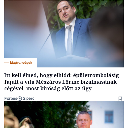
Magyar cégek
Itt kell élned, hogy elhidd: épületrombolásig
fajult a vita Mészáros Lőrinc bizalmasának
cégével, most bíróság előtt az ügy
Forbes
2 perc