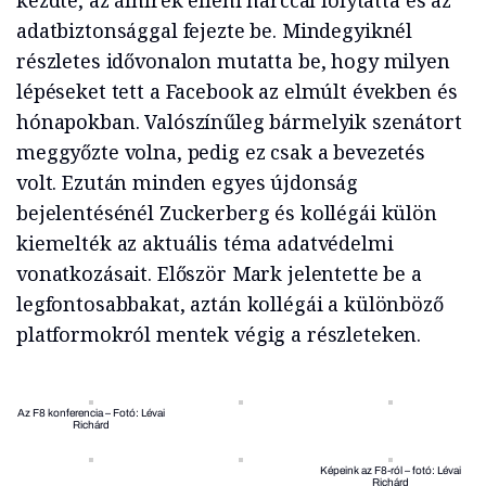
kezdte, az álhírek elleni harccal folytatta és az
adatbiztonsággal fejezte be. Mindegyiknél
részletes idővonalon mutatta be, hogy milyen
lépéseket tett a Facebook az elmúlt években és
hónapokban. Valószínűleg bármelyik szenátort
meggyőzte volna, pedig ez csak a bevezetés
volt. Ezután minden egyes újdonság
bejelentésénél Zuckerberg és kollégái külön
kiemelték az aktuális téma adatvédelmi
vonatkozásait. Először Mark jelentette be a
legfontosabbakat, aztán kollégái a különböző
platformokról mentek végig a részleteken.
Az F8 konferencia – Fotó: Lévai
Richárd
Képeink az F8-ról – fotó: Lévai
Richárd