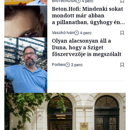
BioTechUSA
4 perc
Politika
Beton.Hofi: Mindenki sokat
mondott már abban
a pillanatban, úgyhogy én
a legsarkosabb
Vaszkó Iván
4 perc
gondolataimat akartam
Content Lab HUB
Olyan alacsonyan áll a
kimondani
Duna, hogy a Sziget
főszervezője is megszólalt
Forbes
2 perc
Forbes-sztori
Társadalom