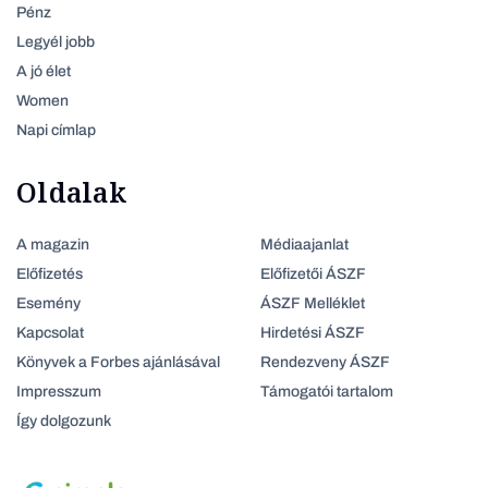
Pénz
Legyél jobb
A jó élet
Women
Napi címlap
Oldalak
A magazin
Médiaajanlat
Előfizetés
Előfizetői ÁSZF
Esemény
ÁSZF Melléklet
Kapcsolat
Hirdetési ÁSZF
Könyvek a Forbes ajánlásával
Rendezveny ÁSZF
Impresszum
Támogatói tartalom
Így dolgozunk