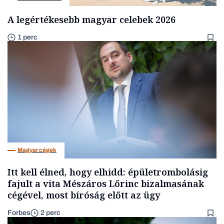
A legértékesebb magyar celebek 2026
1 perc
Magyar cégek
Itt kell élned, hogy elhidd: épületrombolásig
fajult a vita Mészáros Lőrinc bizalmasának
cégével, most bíróság előtt az ügy
Forbes
2 perc