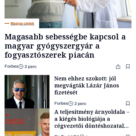
Magyar cégek
Magasabb sebességbe kapcsol a
magyar gyógyszergyár a
fogyasztószerek piacán
Forbes
2 perc
Nem ehhez szokott: jól
megvágták Lázár János
fizetését
Forbes
2 perc
A teljesítmény árnyoldala –
a kiégés biológiája a
cégvezetői döntéshozatal
mögött