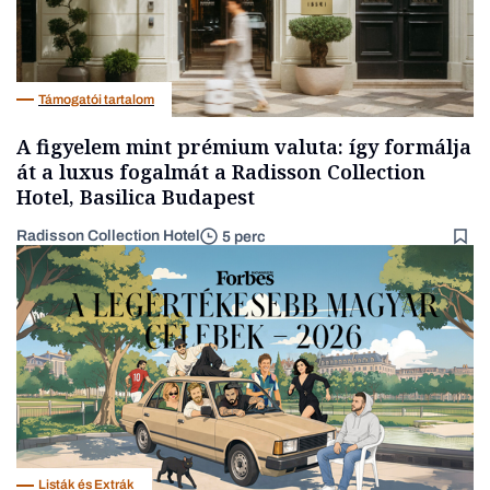
Támogatói tartalom
A figyelem mint prémium valuta: így formálja
át a luxus fogalmát a Radisson Collection
Hotel, Basilica Budapest
Radisson Collection Hotel
5 perc
Listák és Extrák