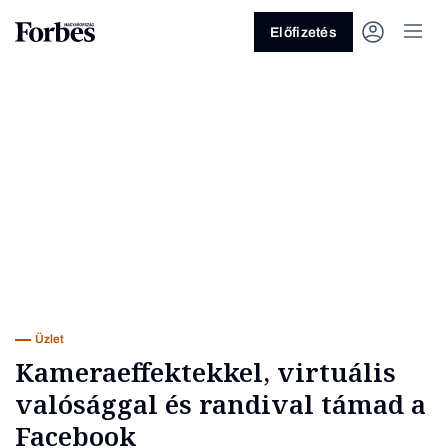
Előfizetés
Vagy fedezze fel a következő
témákat
Üzlet
Pénz
Zöld
Legyél jobb!
Üzlet
Kameraeffektekkel, virtuális
valósággal és randival támad a
Facebook