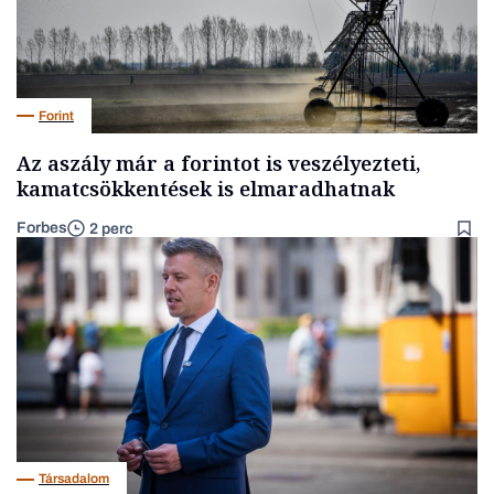
Forint
Az aszály már a forintot is veszélyezteti,
kamatcsökkentések is elmaradhatnak
Forbes
2 perc
Társadalom