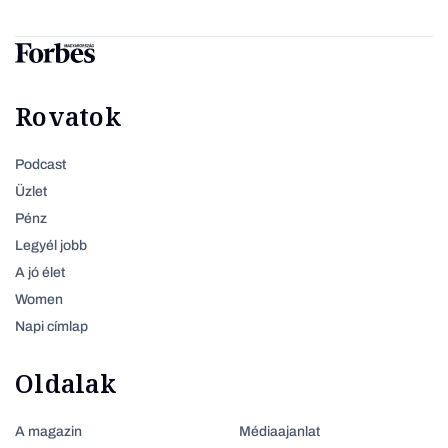
Rovatok
Podcast
Üzlet
Pénz
Legyél jobb
A jó élet
Women
Napi címlap
Oldalak
A magazin
Médiaajanlat