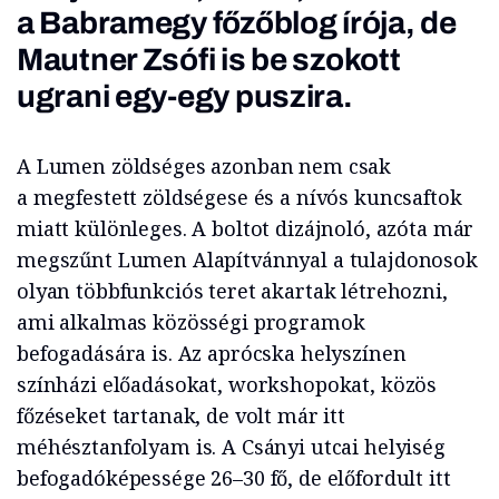
a Babramegy főzőblog írója, de
Mautner Zsófi is be szokott
ugrani egy-egy puszira.
A Lumen zöldséges azonban nem csak
a megfestett zöldségese és a nívós kuncsaftok
miatt különleges. A boltot dizájnoló, azóta már
megszűnt Lumen Alapítvánnyal a tulajdonosok
olyan többfunkciós teret akartak létrehozni,
ami alkalmas közösségi programok
befogadására is. Az aprócska helyszínen
színházi előadásokat, workshopokat, közös
főzéseket tartanak, de volt már itt
méhésztanfolyam is. A Csányi utcai helyiség
befogadóképessége 26–30 fő, de előfordult itt