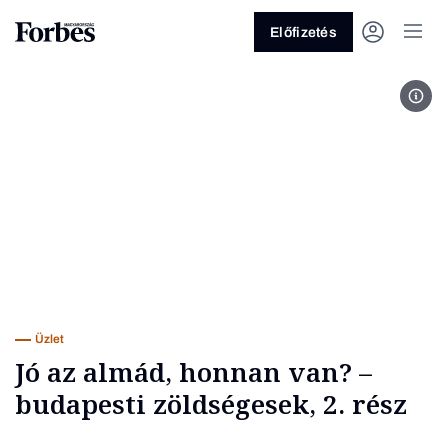
Előfizetés
fotó
Vagy fedezze fel a következő
témákat
Üzlet
Pénz
Zöld
Legyél jobb!
Üzlet
Jó az almád, honnan van? –
budapesti zöldségesek, 2. rész