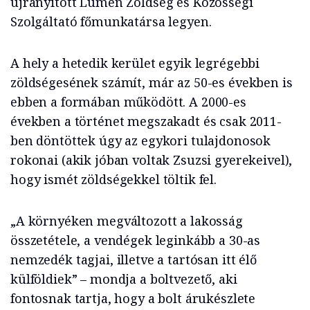
újranyitott Lumen Zöldség és Közösségi
Szolgáltató főmunkatársa legyen.
A hely a hetedik kerület egyik legrégebbi
zöldségesének számít, már az 50-es években is
ebben a formában működött. A 2000-es
években a történet megszakadt és csak 2011-
ben döntöttek úgy az egykori tulajdonosok
rokonai (akik jóban voltak Zsuzsi gyerekeivel),
hogy ismét zöldségekkel töltik fel.
„A környéken megváltozott a lakosság
összetétele, a vendégek leginkább a 30-as
nemzedék tagjai, illetve a tartósan itt élő
külföldiek” – mondja a boltvezető, aki
fontosnak tartja, hogy a bolt árukészlete