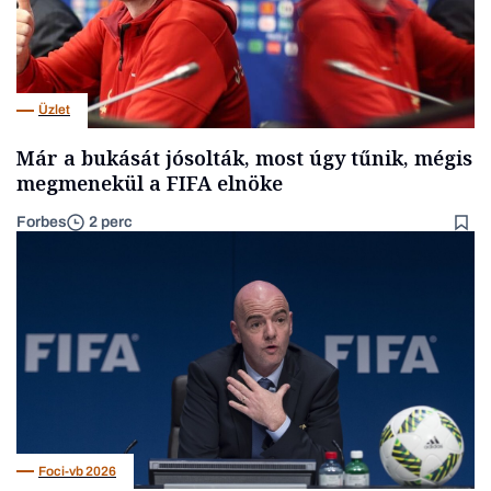
Üzlet
Már a bukását jósolták, most úgy tűnik, mégis
megmenekül a FIFA elnöke
Forbes
2 perc
Foci-vb 2026