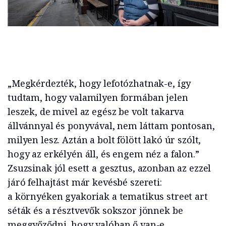
„Megkérdezték, hogy lefotózhatnak-e, így
tudtam, hogy valamilyen formában jelen
leszek, de mivel az egész be volt takarva
állvánnyal és ponyvával, nem láttam pontosan,
milyen lesz. Aztán a bolt fölött lakó úr szólt,
hogy az erkélyén áll, és engem néz a falon.”
Zsuzsinak jól esett a gesztus, azonban az ezzel
járó felhajtást már kevésbé szereti:
a környéken gyakoriak a tematikus street art
séták és a résztvevők sokszor jönnek be
meggyőződni, hogy valóban ő van-e