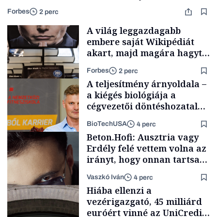
Forbes
2 perc
A világ leggazdagabb
embere saját Wikipédiát
akart, majd magára hagyta.
Most milliók olvasnak
Forbes
2 perc
ellenőrizetlen
A teljesítmény árnyoldala –
információkat
a kiégés biológiája a
cégvezetői döntéshozatal
mögött
BioTechUSA
4 perc
Milliárdosok
Beton.Hofi: Ausztria vagy
Erdély felé vettem volna az
irányt, hogy onnan tartsam
lélegeztetőgépen a magyar
Vaszkó Iván
4 perc
zenét
Content Lab HUB
Hiába ellenzi a
vezérigazgató, 45 milliárd
euróért vinné az UniCredit