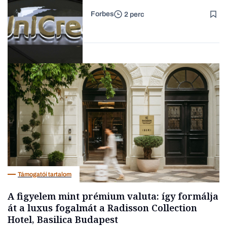
az egyik legnagyobb német
Forbes
2 perc
bankot
Forbes-sztori
Bank
Támogatói tartalom
A figyelem mint prémium valuta: így formálja
át a luxus fogalmát a Radisson Collection
Hotel, Basilica Budapest