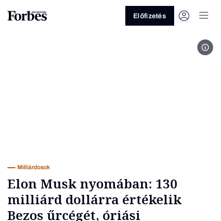
Előfizetés
Kép:
Vagy fedezze fel a következő
témákat
Üzlet
Pénz
Zöld
Legyél jobb!
Milliárdosok
Elon Musk nyomában: 130
milliárd dollárra értékelik
Bezos űrcégét, óriási