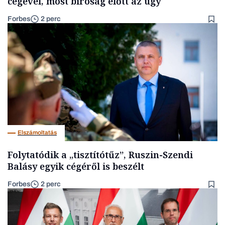
cégével, most bíróság előtt az ügy
Forbes
2 perc
Elszámoltatás
Folytatódik a „tisztítótűz”, Ruszin-Szendi
Balásy egyik cégéről is beszélt
Forbes
2 perc