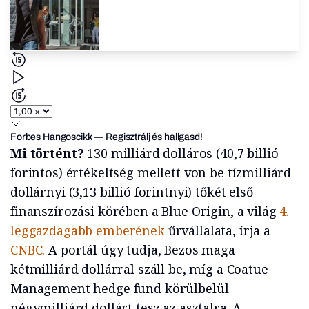
Forbes Hangoscikk
—
Regisztrálj és hallgasd!
Mi történt?
130 milliárd dolláros (40,7 billió
forintos) értékeltség mellett von be tízmilliárd
dollárnyi (3,13 billió forintnyi) tőkét első
finanszírozási körében a Blue Origin, a világ
4.
leggazdagabb emberének
űrvállalata, írja a
CNBC.
A portál úgy tudja, Bezos maga
kétmilliárd dollárral száll be, míg a Coatue
Management hedge fund körülbelül
négymilliárd dollárt tesz az asztalra. A