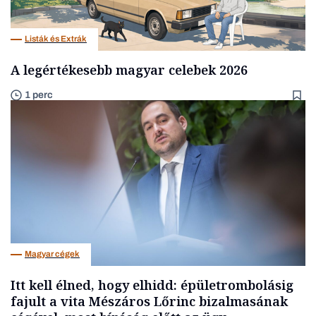
Listák és Extrák
A legértékesebb magyar celebek 2026
1 perc
Magyar cégek
Itt kell élned, hogy elhidd: épületrombolásig
fajult a vita Mészáros Lőrinc bizalmasának