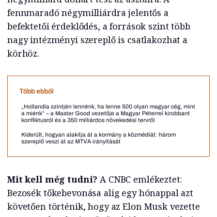
fennmaradó négymilliárdra jelentős a
befektetői érdeklődés, a források szint több
nagy intézményi szereplő is csatlakozhat a
körhöz.
Több ebből
„Hollandia szintjén lennénk, ha lenne 500 olyan magyar cég, mint
a miénk” – a Master Good vezetője a Magyar Péterrel kirobbant
konfliktusról és a 350 milliárdos növekedési tervről
Kiderült, hogyan alakítja át a kormány a közmédiát: három
szereplő veszi át az MTVA irányítását
Mit kell még tudni?
A CNBC emlékeztet:
Bezosék tőkebevonása alig egy hónappal azt
követően történik, hogy az Elon Musk vezette