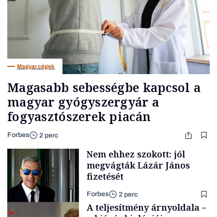
Magyar cégek
Magasabb sebességbe kapcsol a
magyar gyógyszergyár a
fogyasztószerek piacán
Forbes
2 perc
Nem ehhez szokott: jól
megvágták Lázár János
fizetését
Forbes
2 perc
A teljesítmény árnyoldala –