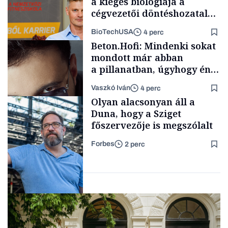
a kiégés biológiája a
cégvezetői döntéshozatal
mögött
BioTechUSA
4 perc
Politika
Beton.Hofi: Mindenki sokat
mondott már abban
a pillanatban, úgyhogy én
a legsarkosabb
Vaszkó Iván
4 perc
gondolataimat akartam
Content Lab HUB
Olyan alacsonyan áll a
kimondani
Duna, hogy a Sziget
főszervezője is megszólalt
Forbes
2 perc
Forbes-sztori
Társadalom