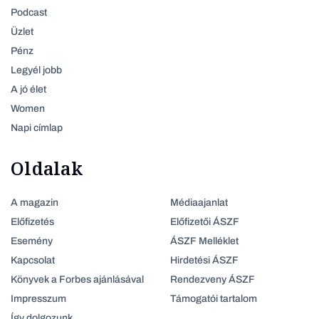
Podcast
Üzlet
Pénz
Legyél jobb
A jó élet
Women
Napi címlap
Oldalak
A magazin
Médiaajanlat
Előfizetés
Előfizetői ÁSZF
Esemény
ÁSZF Melléklet
Kapcsolat
Hirdetési ÁSZF
Könyvek a Forbes ajánlásával
Rendezveny ÁSZF
Impresszum
Támogatói tartalom
Így dolgozunk