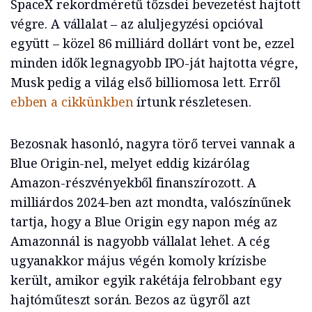
SpaceX rekordméretű tőzsdei bevezetést hajtott
végre. A vállalat – az aluljegyzési opcióval
együtt – közel 86 milliárd dollárt vont be, ezzel
minden idők legnagyobb IPO-ját hajtotta végre,
Musk pedig a világ első billiomosa lett. Erről
ebben a cikkünkben
írtunk részletesen.
Bezosnak hasonló, nagyra törő tervei vannak a
Blue Origin-nel, melyet eddig kizárólag
Amazon-részvényekből finanszírozott. A
milliárdos 2024-ben azt mondta, valószínűnek
tartja, hogy a Blue Origin egy napon még az
Amazonnál is nagyobb vállalat lehet. A cég
ugyanakkor május végén komoly krízisbe
került, amikor egyik rakétája felrobbant egy
hajtóműteszt során. Bezos az ügyről azt