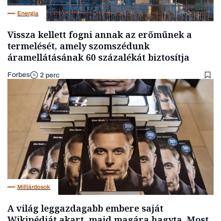
Energia
Vissza kellett fogni annak az erőműnek a
termelését, amely szomszédunk
áramellátásának 60 százalékát biztosítja
Forbes
2 perc
Milliárdosok
A világ leggazdagabb embere saját
Wikipédiát akart, majd magára hagyta. Most